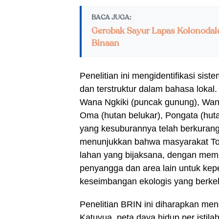
BACA JUGA:
Gerobak Sayur Lapas Kolonodal
Binaan
Penelitian ini mengidentifikasi sis
dan terstruktur dalam bahasa loka
Wana Ngkiki (puncak gunung), Wana
Oma (hutan belukar), Pongata (hut
yang kesuburannya telah berkurang)
menunjukkan bahwa masyarakat T
lahan yang bijaksana, dengan mem
penyangga dan area lain untuk kep
keseimbangan ekologis yang berkel
Penelitian BRIN ini diharapkan meng
Katuvua, peta daya hidup per istilah