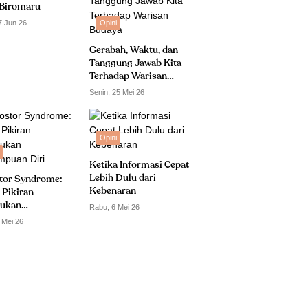
Biromaru
7 Jun 26
Opini
Gerabah, Waktu, dan
Tanggung Jawab Kita
Terhadap Warisan
Budaya
Senin, 25 Mei 26
Opini
Ketika Informasi Cepat
Lebih Dulu dari
tor Syndrome:
Kebenaran
 Pikiran
ukan
Rabu, 6 Mei 26
puan Diri
 Mei 26