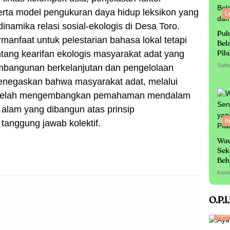
rta model pengukuran daya hidup leksikon yang
L
amika relasi sosial-ekologis di Desa Toro.
Pul
rmanfaat untuk pelestarian bahasa lokal tetapi
Bel
ang kearifan ekologis masyarakat adat yang
Pil
Sabt
embangunan berkelanjutan dan pengelolaan
menegaskan bahwa masyarakat adat, melalui
a, telah mengembangkan pemahaman mendalam
alam yang dibangun atas prinsip
Bi
anggung jawab kolektif.
Waw
Sek
Bel
Sa
Kami
O.P.I
Opini