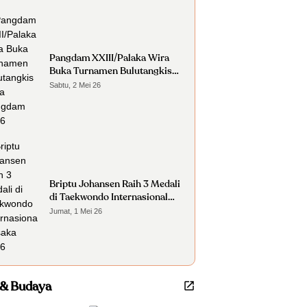
Pangdam XXIII/Palaka Wira
Buka Turnamen Bulutangkis
Piala Pangdam 2026
Sabtu, 2 Mei 26
Briptu Johansen Raih 3 Medali
di Taekwondo Internasional
Osaka 2026
Jumat, 1 Mei 26
 & Budaya