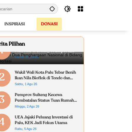
INSPIRASI
DONASI
ita Pilihan
Palu Raih Dua Penghargaan
1
Nasional di Bidang Transportasi
Jumat, 31 Jul 26
Wakil Wali Kota Palu Tebar Benih
2
Ikan Nila Bioflok di Tondo dan
Kabonena
Sabtu, 1 Agu 26
Pemprov Sulteng Kecewa
3
Pembatalan Status Tuan Rumah
FORNAS 2027
Minggu, 2 Agu 26
UEA Jajaki Peluang Investasi di
4
Palu, KEK Jadi Fokus Utama
Rabu, 5 Agu 26