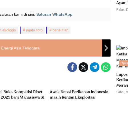
Ayam 
Rabu, 1
i saluran kami di sini:
Saluran WhatsApp
n ekologis
ngata toro
penelitian
 Energi Asia Tenggara
Opini
Impos
Ketika
Merag
Kemam
l Buka Kompetisi Riset
Awak Kapal Perikanan Indonesia
Sabtu, 9
 2025 bagi Mahasiswa S1
masih Rentan Eksploitasi