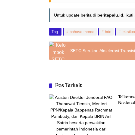
Untuk update berita di
beritapalu.id
, ikut
Tag:
bahasa moma
brin
leksiko
SETC Serukan Akselerasi Transisi
Pos Terkait
Telkomse
Nasional