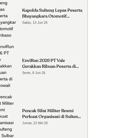
Kapolda Sulteng Lepas Peserta
Bhayangkara Otomotif
Nambaso
Sabtu, 13 Jun 26
EnviRun 2026 PT Vale
Gerakkan Ribuan Peserta di
Morowali
Senin, 8 Jun 26
Pencak Silat Militer Resmi
Perkuat Organisasi di Sulteng
dan Sulbar
Jumat, 22 Mei 26