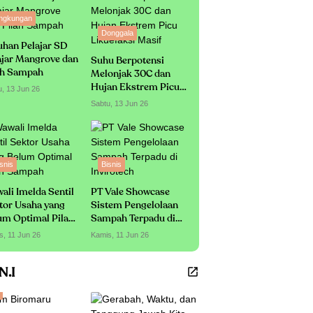
ingkungan
Donggala
uhan Pelajar SD
ajar Mangrove dan
Suhu Berpotensi
ah Sampah
Melonjak 30C dan
Hujan Ekstrem Picu
u, 13 Jun 26
Likuefaksi Masif
Sabtu, 13 Jun 26
snis
Bisnis
ali Imelda Sentil
PT Vale Showcase
tor Usaha yang
Sistem Pengelolaan
um Optimal Pilah
Sampah Terpadu di
mpah
Invirotech
s, 11 Jun 26
Kamis, 11 Jun 26
.N.I