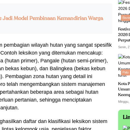
e Jadi Model Pembinaan Kemandirian Warga
Bisni
Festiv
2026 
Perpu
tem pembagian wilayah hutan yang sangat spesifik
hingga
Senin, 2
l. Contoh leksikon yang ditemukan mencakup:
 (hutan primer), Pangale (hutan semi-primer),
an bekas kebun), dan Balingkea (bekas kebun
Palu
. Pembagian zona hutan yang detail ini
oro telah mengembangkan sistem manajemen
Kota P
Umum
pertahankan beberapa area sebagai hutan
Keempa
erluan pertanian, sehingga menciptakan
turut
Minggu,
anjutan.
Li
hasilkan daftar dan klasifikasi leksikon sistem
 lintas kelompok usia, penjelasan faktor