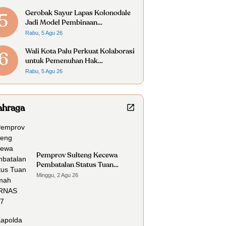
Gerobak Sayur Lapas Kolonodale
5
Jadi Model Pembinaan
Kemandirian Warga Binaan
Rabu, 5 Agu 26
Wali Kota Palu Perkuat Kolaborasi
6
untuk Pemenuhan Hak
Penyandang Disabilitas
Rabu, 5 Agu 26
ahraga
Pemprov Sulteng Kecewa
Pembatalan Status Tuan
Rumah FORNAS 2027
Minggu, 2 Agu 26