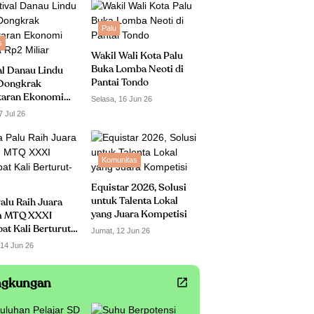
Palu
s
Wakil Wali Kota Palu
Buka Lomba Neoti di
al Danau Lindu
Pantai Tondo
Dongkrak
taran Ekonomi
Selasa, 16 Jun 26
 Rp2 Miliar
7 Jul 26
Komunitas
Equistar 2026, Solusi
untuk Talenta Lokal
alu Raih Juara
yang Juara Kompetisi
 MTQ XXXI
t Kali Berturut-
Jumat, 12 Jun 26
 14 Jun 26
ngkungan