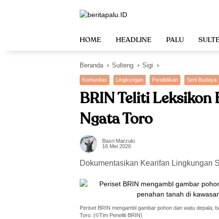
Langsung
ke
konten
HOME
HEADLINE
PALU
SULT
Beranda
Sulteng
Sigi
Komunitas
Lingkungan
Pendidikan
Seni Budaya
BRIN Teliti Leksikon
Ngata Toro
Basri Marzuki
16 Mei 2026
Dokumentasikan Kearifan Lingkungan 
Periset BRIN mengambl gambar pohon dan watu depala, ba
Toro. (©Tim Peneliti BRIN)