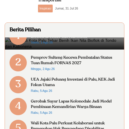
Transportasi
Inspirasi
Jumat, 31 Jul 26
Berita Pilihan
Wakil Wali Kota Palu Tebar Benih Ikan Nila
1
Bioflok di Tondo dan Kabonena
Sabtu, 1 Agu 26
Pemprov Sulteng Kecewa Pembatalan Status
2
Tuan Rumah FORNAS 2027
Minggu, 2 Agu 26
UEA Jajaki Peluang Investasi di Palu, KEK Jadi
3
Fokus Utama
Rabu, 5 Agu 26
Gerobak Sayur Lapas Kolonodale Jadi Model
4
Pembinaan Kemandirian Warga Binaan
Rabu, 5 Agu 26
Wali Kota Palu Perkuat Kolaborasi untuk
5
Pemenuhan Hak Penyandang Disabilitas