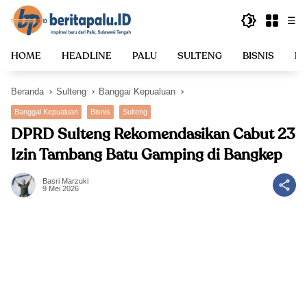
Langsung
☰
ke
konten
HOME
HEADLINE
PALU
SULTENG
BISNIS
PO
Beranda
Sulteng
Banggai Kepualuan
Banggai Kepualuan
Bisnis
Sulteng
DPRD Sulteng Rekomendasikan Cabut 23
Izin Tambang Batu Gamping di Bangkep
Basri Marzuki
9 Mei 2026