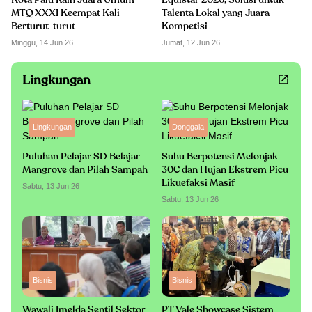
Kota Palu Raih Juara Umum
Equistar 2026, Solusi untuk
MTQ XXXI Keempat Kali
Talenta Lokal yang Juara
Berturut-turut
Kompetisi
Minggu, 14 Jun 26
Jumat, 12 Jun 26
Lingkungan
Lingkungan
Donggala
Puluhan Pelajar SD Belajar
Suhu Berpotensi Melonjak
Mangrove dan Pilah Sampah
30C dan Hujan Ekstrem Picu
Likuefaksi Masif
Sabtu, 13 Jun 26
Sabtu, 13 Jun 26
Bisnis
Bisnis
Wawali Imelda Sentil Sektor
PT Vale Showcase Sistem