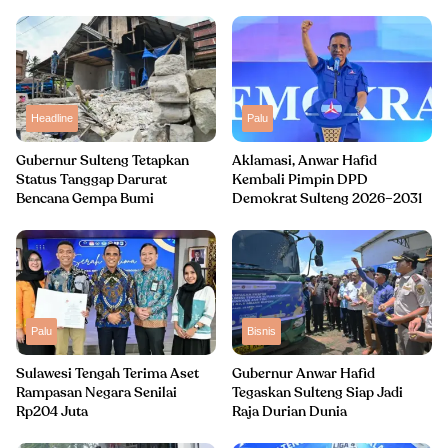
Headline
Palu
Gubernur Sulteng Tetapkan
Aklamasi, Anwar Hafid
Status Tanggap Darurat
Kembali Pimpin DPD
Bencana Gempa Bumi
Demokrat Sulteng 2026–2031
Palu
Bisnis
Sulawesi Tengah Terima Aset
Gubernur Anwar Hafid
Rampasan Negara Senilai
Tegaskan Sulteng Siap Jadi
Rp204 Juta
Raja Durian Dunia