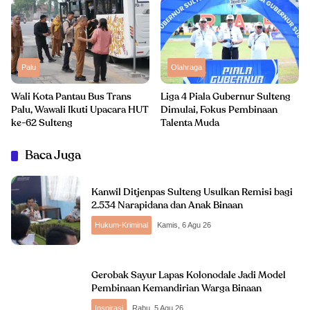
Palu
Olahraga
Wali Kota Pantau Bus Trans
Liga 4 Piala Gubernur Sulteng
Palu, Wawali Ikuti Upacara HUT
Dimulai, Fokus Pembinaan
ke-62 Sulteng
Talenta Muda
Baca Juga
Kanwil Ditjenpas Sulteng Usulkan Remisi bagi
2.534 Narapidana dan Anak Binaan
Hukum-Kriminal
Kamis, 6 Agu 26
Gerobak Sayur Lapas Kolonodale Jadi Model
Pembinaan Kemandirian Warga Binaan
Inspirasi
Rabu, 5 Agu 26