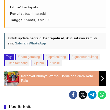
Editor:
beritapalu
Penulis:
basri marzuki
Tanggal:
Sabtu, 9 Mei 26
Untuk update berita di
beritapalu.id
, ikuti saluran kami di
sini:
Saluran WhatsApp
Tag:
batu gamping
dprd sulteng
gubernur sulteng
izin tambang
jatam
walhi
Karnaval Budaya Warnai Hardiknas 2026 Kota
Palu
Pos Terkait