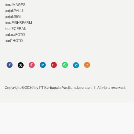
bmzIMAGES
pojokPALU
pojokSIGI
bmzFISH&FARM
kiosECERAN
antaraFOTO
nurPHOTO
Copyright ©2026 by PT Beritapalu Media Independen
|
All right reserved.