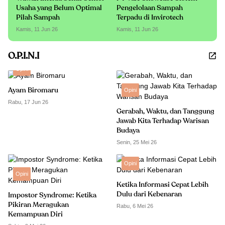
Usaha yang Belum Optimal
Pengelolaan Sampah
Pilah Sampah
Terpadu di Invirotech
Kamis, 11 Jun 26
Kamis, 11 Jun 26
O.P.I.N.I
Opini
Ayam Biromaru
Opini
Rabu, 17 Jun 26
Gerabah, Waktu, dan Tanggung
Jawab Kita Terhadap Warisan
Budaya
Senin, 25 Mei 26
Opini
Opini
Ketika Informasi Cepat Lebih
Dulu dari Kebenaran
Impostor Syndrome: Ketika
Pikiran Meragukan
Rabu, 6 Mei 26
Kemampuan Diri