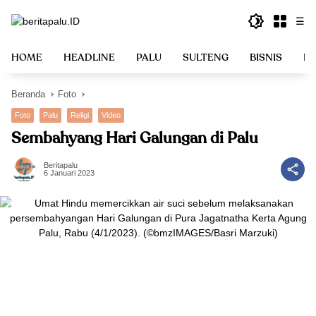
Langsung
☰
ke
konten
HOME
HEADLINE
PALU
SULTENG
BISNIS
PO
Beranda
Foto
Foto
Palu
Religi
Video
Sembahyang Hari Galungan di Palu
Beritapalu
6 Januari 2023