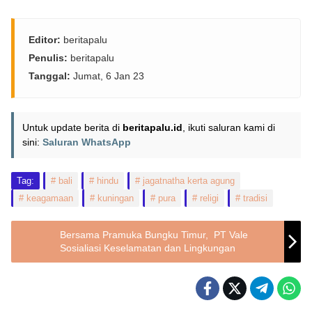
Editor:
beritapalu
Penulis:
beritapalu
Tanggal:
Jumat, 6 Jan 23
Untuk update berita di
beritapalu.id
, ikuti saluran kami di
sini:
Saluran WhatsApp
Tag:
bali
hindu
jagatnatha kerta agung
keagamaan
kuningan
pura
religi
tradisi
Bersama Pramuka Bungku Timur, PT Vale
Sosialiasi Keselamatan dan Lingkungan