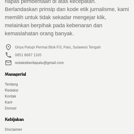
napas pemberitaan di atas kecepatan.
Berlandaskan prinsip dan kode etik jurnalisme, kami
memilih untuk tidak sekadar mengejar klik,
melainkan berpihak pada kebenaran dan
kemaslahatan orang banyak.
Griya Palupi Permai Blok F/3, Palu, Sulawesi Tengah
0851 8687 1165
redaksiberitapalu@gmail.com
Managerial
Tentang
Redaksi
Kontak
Karir
Donasi
Kebijakan
Disclaimer