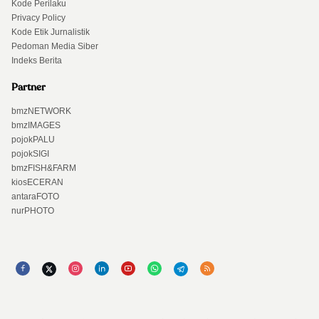
Kode Perilaku
Privacy Policy
Kode Etik Jurnalistik
Pedoman Media Siber
Indeks Berita
Partner
bmzNETWORK
bmzIMAGES
pojokPALU
pojokSIGI
bmzFISH&FARM
kiosECERAN
antaraFOTO
nurPHOTO