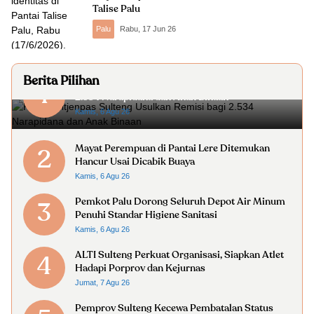
Talise Palu
Palu
Rabu, 17 Jun 26
Berita Pilihan
Kanwil Ditjenpas Sulteng Usulkan Remisi bagi
1
2.534 Narapidana dan Anak Binaan
Kamis, 6 Agu 26
Mayat Perempuan di Pantai Lere Ditemukan
2
Hancur Usai Dicabik Buaya
Kamis, 6 Agu 26
Pemkot Palu Dorong Seluruh Depot Air Minum
3
Penuhi Standar Higiene Sanitasi
Kamis, 6 Agu 26
ALTI Sulteng Perkuat Organisasi, Siapkan Atlet
4
Hadapi Porprov dan Kejurnas
Jumat, 7 Agu 26
Pemprov Sulteng Kecewa Pembatalan Status