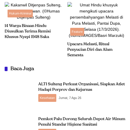
Hukum-Kriminal
14 Warga Binaan Hindu
Diusulkan Terima Remisi
Feature
Khusus Nyepi 1948 Saka
Upacara Melasti, Ritual
Penyucian Diri dan Alam
Semesta
Baca Juga
ALTI Sulteng Perkuat Organisasi, Siapkan Atlet
Hadapi Porprov dan Kejurnas
Kesehatan
Jumat, 7 Agu 26
Pemkot Palu Dorong Seluruh Depot Air Minum
Penuhi Standar Higiene Sanitasi