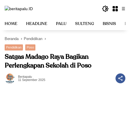
Langsung
☰
ke
konten
HOME
HEADLINE
PALU
SULTENG
BISNIS
PO
Beranda
Pendidikan
Pendidikan
Poso
Satgas Madago Raya Bagikan
Perlengkapan Sekolah di Poso
Beritapalu
11 September 2025