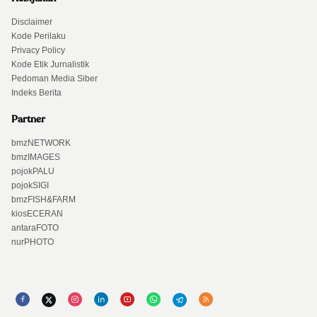
Disclaimer
Kode Perilaku
Privacy Policy
Kode Etik Jurnalistik
Pedoman Media Siber
Indeks Berita
Partner
bmzNETWORK
bmzIMAGES
pojokPALU
pojokSIGI
bmzFISH&FARM
kiosECERAN
antaraFOTO
nurPHOTO