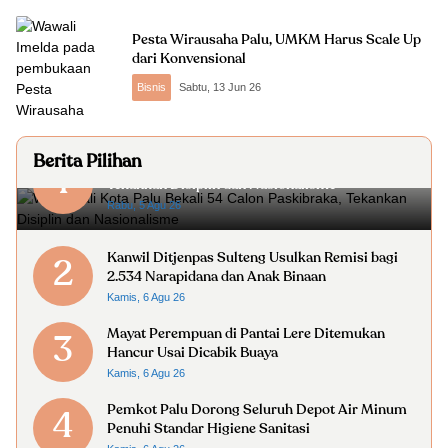
Pesta Wirausaha Palu, UMKM Harus Scale Up
dari Konvensional
Bisnis
Sabtu, 13 Jun 26
Berita Pilihan
Wakil Wali Kota Palu Bekali 54 Calon Paskibraka,
1
Tekankan Disiplin dan Nasionalisme
Rabu, 5 Agu 26
Kanwil Ditjenpas Sulteng Usulkan Remisi bagi
2
2.534 Narapidana dan Anak Binaan
Kamis, 6 Agu 26
Mayat Perempuan di Pantai Lere Ditemukan
3
Hancur Usai Dicabik Buaya
Kamis, 6 Agu 26
Pemkot Palu Dorong Seluruh Depot Air Minum
4
Penuhi Standar Higiene Sanitasi