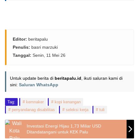
Editor:
beritapalu
Penulis:
basri marzuki
Tanggal:
Senin, 11 Mei 26
Untuk update berita di
beritapalu.id
, ikuti saluran kami di
sini:
Saluran WhatsApp
Tag:
kemnaker
kopi kenangan
penyandanag disabilitas
seleksi kerja
tuli
Investasi Energi Hijau 1,73 Miliar USD
Ditandatangani untuk KEK Palu