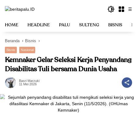
Langsung
☰
ke
konten
HOME
HEADLINE
PALU
SULTENG
BISNIS
PO
Beranda
Bisnis
Bisnis
Nasional
Kemnaker Gelar Seleksi Kerja Penyandang
Disabilitas Tuli bersama Dunia Usaha
Basri Marzuki
11 Mei 2026