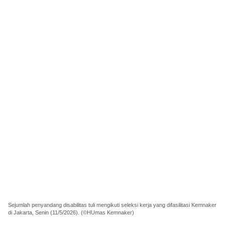
Sejumlah penyandang disabilitas tuli mengikuti seleksi kerja yang difasilitasi Kemnaker
di Jakarta, Senin (11/5/2026). (©HUmas Kemnaker)