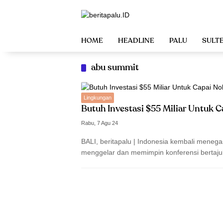
Langsung
ke
konten
HOME
HEADLINE
PALU
SULT
abu summit
Lingkungan
Butuh Investasi $55 Miliar Untuk C
Rabu, 7 Agu 24
BALI, beritapalu | Indonesia kembali meneg
menggelar dan memimpin konferensi bertajuk