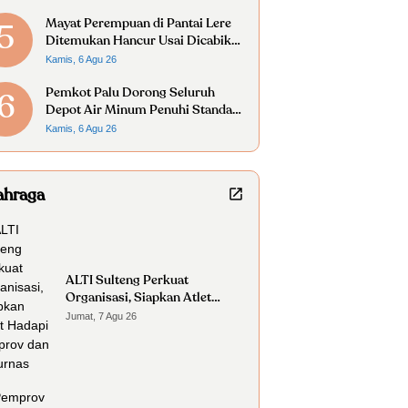
Mayat Perempuan di Pantai Lere
5
Ditemukan Hancur Usai Dicabik
Buaya
Kamis, 6 Agu 26
Pemkot Palu Dorong Seluruh
6
Depot Air Minum Penuhi Standar
Higiene Sanitasi
Kamis, 6 Agu 26
ahraga
ALTI Sulteng Perkuat
Organisasi, Siapkan Atlet
Hadapi Porprov dan Kejurnas
Jumat, 7 Agu 26