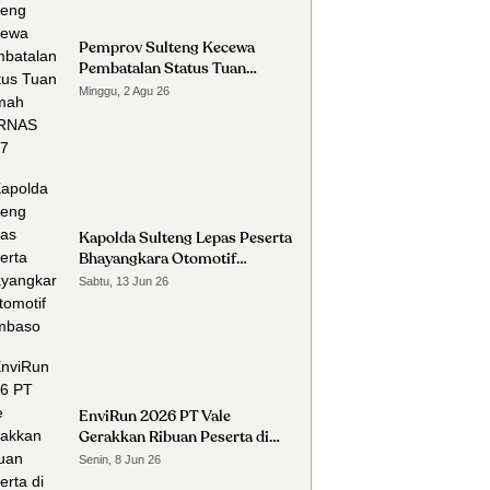
Pemprov Sulteng Kecewa
Pembatalan Status Tuan
Rumah FORNAS 2027
Minggu, 2 Agu 26
Kapolda Sulteng Lepas Peserta
Bhayangkara Otomotif
Nambaso
Sabtu, 13 Jun 26
EnviRun 2026 PT Vale
Gerakkan Ribuan Peserta di
Morowali
Senin, 8 Jun 26