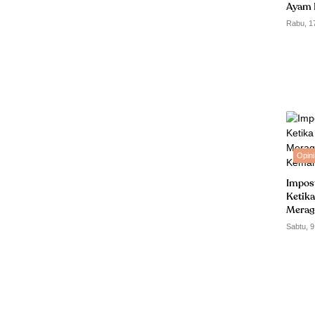
Ayam 
Rabu, 1
Opini
Impos
Ketika
Merag
Kemam
Sabtu, 9