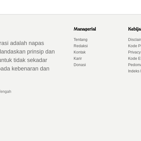
Managerial
Kebij
Tentang
Disclai
rasi adalah napas
Redaksi
Kode P
landaskan prinsip dan
Kontak
Privacy
Karir
Kode Et
untuk tidak sekadar
Donasi
Pedoma
 pada kebenaran dan
Indeks 
 Tengah