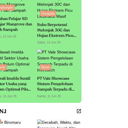
ingkungan
Donggala
uhan Pelajar SD
ajar Mangrove dan
Suhu Berpotensi
ah Sampah
Melonjak 30C dan
Hujan Ekstrem Picu
u, 13 Jun 26
Likuefaksi Masif
Sabtu, 13 Jun 26
snis
Bisnis
ali Imelda Sentil
PT Vale Showcase
tor Usaha yang
Sistem Pengelolaan
um Optimal Pilah
Sampah Terpadu di
mpah
Invirotech
s, 11 Jun 26
Kamis, 11 Jun 26
.N.I