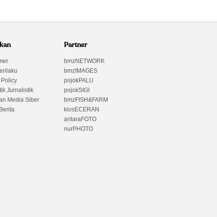
akan
Partner
mer
bmzNETWORK
erilaku
bmzIMAGES
 Policy
pojokPALU
ik Jurnalistik
pojokSIGI
n Media Siber
bmzFISH&FARM
Berita
kiosECERAN
antaraFOTO
nurPHOTO