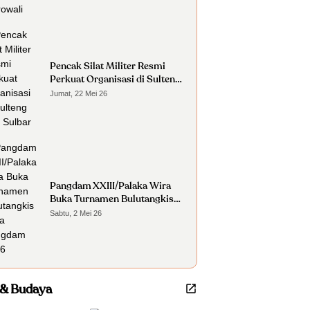
Pencak Silat Militer Resmi
Perkuat Organisasi di Sulteng
dan Sulbar
Jumat, 22 Mei 26
Pangdam XXIII/Palaka Wira
Buka Turnamen Bulutangkis
Piala Pangdam 2026
Sabtu, 2 Mei 26
 & Budaya