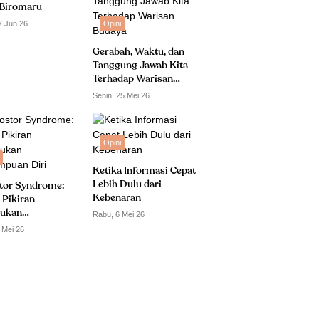
Biromaru
7 Jun 26
Opini
Gerabah, Waktu, dan
Tanggung Jawab Kita
Terhadap Warisan
Budaya
Senin, 25 Mei 26
Opini
Ketika Informasi Cepat
Lebih Dulu dari
tor Syndrome:
Kebenaran
 Pikiran
ukan
Rabu, 6 Mei 26
puan Diri
 Mei 26