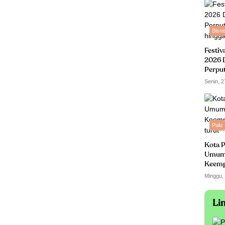
Bisni
Festiv
2026 
Perpu
hingga
Senin, 2
Palu
Kota P
Umum
Keempa
turut
Minggu,
Li