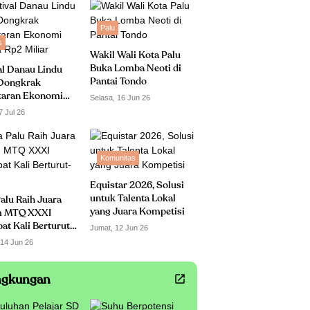
Palu
s
Wakil Wali Kota Palu
Buka Lomba Neoti di
al Danau Lindu
Pantai Tondo
Dongkrak
taran Ekonomi
Selasa, 16 Jun 26
 Rp2 Miliar
7 Jul 26
Komunitas
Equistar 2026, Solusi
untuk Talenta Lokal
alu Raih Juara
yang Juara Kompetisi
 MTQ XXXI
t Kali Berturut-
Jumat, 12 Jun 26
 14 Jun 26
ngkungan