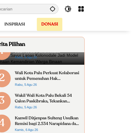
INSPIRASI
DONASI
ita Pilihan
Gerobak Sayur Lapas Kolonodale
1
Jadi Model Pembinaan
Kemandirian Warga Binaan
Rabu, 5 Agu 26
Wali Kota Palu Perkuat Kolaborasi
2
untuk Pemenuhan Hak
Penyandang Disabilitas
Rabu, 5 Agu 26
Wakil Wali Kota Palu Bekali 54
3
Calon Paskibraka, Tekankan
Disiplin dan Nasionalisme
Rabu, 5 Agu 26
Kanwil Ditjenpas Sulteng Usulkan
4
Remisi bagi 2.534 Narapidana dan
Anak Binaan
Kamis, 6 Agu 26