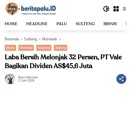
Langsung
☰
ke
konten
HOME
HEADLINE
PALU
SULTENG
BISNIS
PO
Beranda
Sulteng
Morowali
Bisnis
Morowali
Nasional
Sulteng
Laba Bersih Melonjak 32 Persen, PT Vale
Bagikan Dividen AS$45,6 Juta
Basri Marzuki
2 Juni 2026