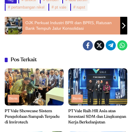
pertambangan nikel
pt vale
rupst
OJK Perkuat Industri BPR dan BPRS, Ratusan
Bank Tempuh Jalur Konsolidasi
Pos Terkait
Bisnis
Bisnis
PT Vale Showcase Sistem
PT Vale Raih HR Asia atas
Pengelolaan Sampah Terpadu
Investasi SDM dan Lingkungan
di Invirotech
Kerja Berkelanjutan