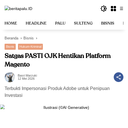
Langsung
☰
ke
konten
HOME
HEADLINE
PALU
SULTENG
BISNIS
PO
Beranda
Bisnis
Bisnis
Hukum-Kriminal
Satgas PASTI OJK Hentikan Platform
Magento
Basri Marzuki
12 Mei 2026
Terbukti Impersonasi Produk Adobe untuk Penipuan
Investasi