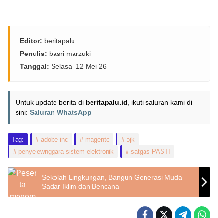
Editor:
beritapalu
Penulis:
basri marzuki
Tanggal:
Selasa, 12 Mei 26
Untuk update berita di
beritapalu.id
, ikuti saluran kami di
sini:
Saluran WhatsApp
Tag:
adobe inc
magento
ojk
penyelewnggara sistem elektronik
satgas PASTI
Sekolah Lingkungan, Bangun Generasi Muda
Sadar Iklim dan Bencana