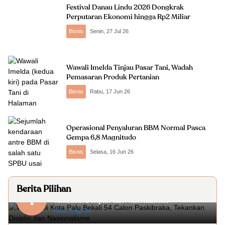
Festival Danau Lindu 2026 Dongkrak
Perputaran Ekonomi hingga Rp2 Miliar
Bisnis
Senin, 27 Jul 26
Wawali Imelda Tinjau Pasar Tani, Wadah
Pemasaran Produk Pertanian
Bisnis
Rabu, 17 Jun 26
Operasional Penyaluran BBM Normal Pasca
Gempa 6,8 Magnitudo
Bisnis
Selasa, 16 Jun 26
Berita Pilihan
Wakil Wali Kota Palu Bekali 54 Calon Paskibraka,
1
Tekankan Disiplin dan Nasionalisme
Rabu, 5 Agu 26