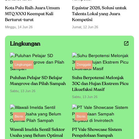
Kota Palu Raih Juara Umum
Equistar 2026, Solusi untuk
MTQ XXXI Keempat Kali
Talenta Lokal yang Juara
Berturut-turut
Kompetisi
Minggu, 14 Jun 26
Jumat, 12 Jun 26
Lingkungan
Lingkungan
Donggala
Puluhan Pelajar SD Belajar
Suhu Berpotensi Melonjak
Mangrove dan Pilah Sampah
30C dan Hujan Ekstrem Picu
Likuefaksi Masif
Sabtu, 13 Jun 26
Sabtu, 13 Jun 26
Bisnis
Bisnis
Wawali Imelda Sentil Sektor
PT Vale Showcase Sistem
Usaha yang Belum Optimal
Pengelolaan Sampah