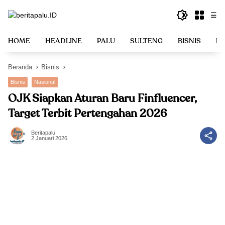
Langsung
☰
ke
konten
HOME
HEADLINE
PALU
SULTENG
BISNIS
PO
Beranda
Bisnis
Bisnis
Nasional
OJK Siapkan Aturan Baru Finfluencer,
Target Terbit Pertengahan 2026
Beritapalu
2 Januari 2026