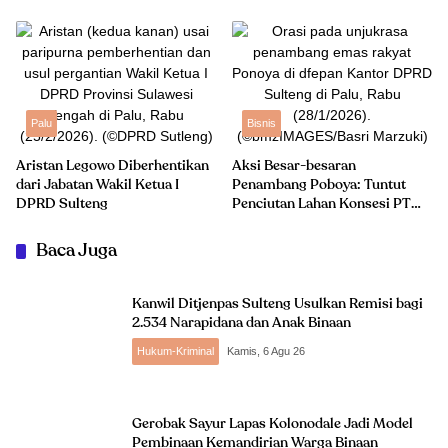
Palu
Bisnis
Aristan Legowo Diberhentikan
Aksi Besar-besaran
dari Jabatan Wakil Ketua I
Penambang Poboya: Tuntut
DPRD Sulteng
Penciutan Lahan Konsesi PT
CPM
Baca Juga
Kanwil Ditjenpas Sulteng Usulkan Remisi bagi
2.534 Narapidana dan Anak Binaan
Hukum-Kriminal
Kamis, 6 Agu 26
Gerobak Sayur Lapas Kolonodale Jadi Model
Pembinaan Kemandirian Warga Binaan