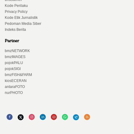
Kode Perilaku
Privacy Policy
Kode Etik Jurnalistik
Pedoman Media Siber
Indeks Berita
Partner
bmzNETWORK
bmzIMAGES
pojokPALU
pojokSIGI
bmzFISH&FARM
kiosECERAN
antaraFOTO
nurPHOTO