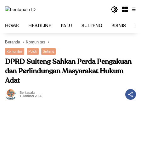
Langsung
☰
ke
konten
HOME
HEADLINE
PALU
SULTENG
BISNIS
PO
Beranda
Komunitas
Komunitas
Politik
Sulteng
DPRD Sulteng Sahkan Perda Pengakuan
dan Perlindungan Masyarakat Hukum
Adat
Beritapalu
1 Januari 2026