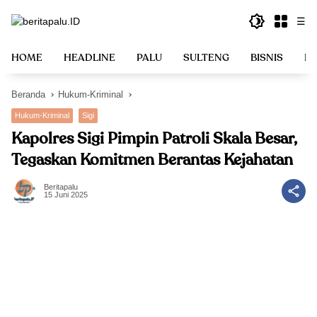
Langsung
☰
ke
konten
HOME
HEADLINE
PALU
SULTENG
BISNIS
PO
Beranda
Hukum-Kriminal
Hukum-Kriminal
Sigi
Kapolres Sigi Pimpin Patroli Skala Besar,
Tegaskan Komitmen Berantas Kejahatan
Beritapalu
15 Juni 2025