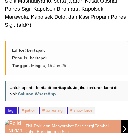
Sidik Mashudiyanto, serta jajaran Kasat Opsnal
Polres Sigi, Kapolsek Biromaru, Kapolsek
Marawola, Kapolsek Dolo, dan Kasi Propam Polres
Sigi. (afd/*)
Editor:
beritapalu
Penulis:
beritapalu
Tanggal:
Minggu, 15 Jun 25
Untuk update berita di
beritapalu.id
, ikuti saluran kami di
sini:
Saluran WhatsApp
Tag:
patroli
polres sigi
show force
TNI-Polri dan Masyarakat Bersinergi Tambal
Jalan Berlubang di Sigi