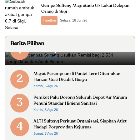
Gempa Sulteng Magnitudo 6,7 Lukai Delapan
Orang di Sigi
Headline
Selasa, 16 Jun 26
Berita Pilihan
Kanwil Ditjenpas Sulteng Usulkan Remisi bagi
1
2.534 Narapidana dan Anak Binaan
Kamis, 6 Agu 26
Mayat Perempuan di Pantai Lere Ditemukan
2
Hancur Usai Dicabik Buaya
Kamis, 6 Agu 26
Pemkot Palu Dorong Seluruh Depot Air Minum
3
Penuhi Standar Higiene Sanitasi
Kamis, 6 Agu 26
ALTI Sulteng Perkuat Organisasi, Siapkan Atlet
4
Hadapi Porprov dan Kejurnas
Jumat, 7 Agu 26