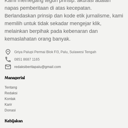
Kami memegang teguh prinsip: akurasi adalah
napas pemberitaan di atas kecepatan.
Berlandaskan prinsip dan kode etik jurnalisme, kami
memilih untuk tidak sekadar mengejar klik,
melainkan berpihak pada kebenaran dan
kemaslahatan orang banyak.
Griya Palupi Permai Blok F/3, Palu, Sulawesi Tengah
0851 8687 1165
redaksiberitapalu@gmail.com
Managerial
Tentang
Redaksi
Kontak
Karir
Donasi
Kebijakan