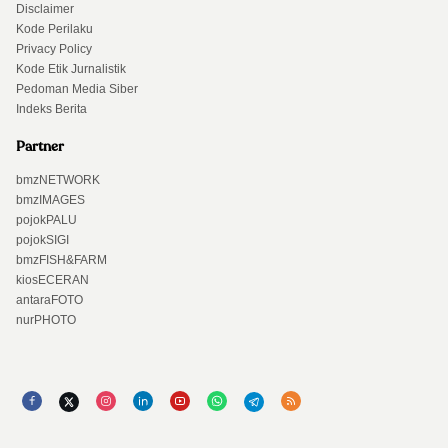
Disclaimer
Kode Perilaku
Privacy Policy
Kode Etik Jurnalistik
Pedoman Media Siber
Indeks Berita
Partner
bmzNETWORK
bmzIMAGES
pojokPALU
pojokSIGI
bmzFISH&FARM
kiosECERAN
antaraFOTO
nurPHOTO