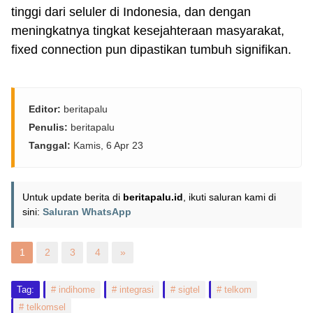
tinggi dari seluler di Indonesia, dan dengan
meningkatnya tingkat kesejahteraan masyarakat,
fixed connection pun dipastikan tumbuh signifikan.
Editor:
beritapalu
Penulis:
beritapalu
Tanggal:
Kamis, 6 Apr 23
Untuk update berita di
beritapalu.id
, ikuti saluran kami di
sini:
Saluran WhatsApp
1
2
3
4
»
Tag:
indihome
integrasi
sigtel
telkom
telkomsel