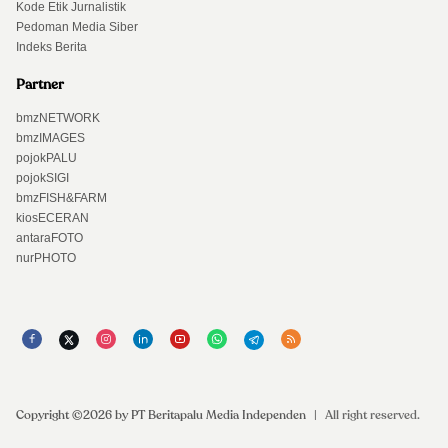
Kode Etik Jurnalistik
Pedoman Media Siber
Indeks Berita
Partner
bmzNETWORK
bmzIMAGES
pojokPALU
pojokSIGI
bmzFISH&FARM
kiosECERAN
antaraFOTO
nurPHOTO
Copyright ©2026 by PT Beritapalu Media Independen
|
All right reserved.