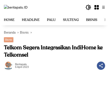
Langsung
☰
ke
konten
HOME
HEADLINE
PALU
SULTENG
BISNIS
PO
Beranda
Bisnis
Bisnis
Telkom Segera Integrasikan IndiHome ke
Telkomsel
Beritapalu
6 April 2023