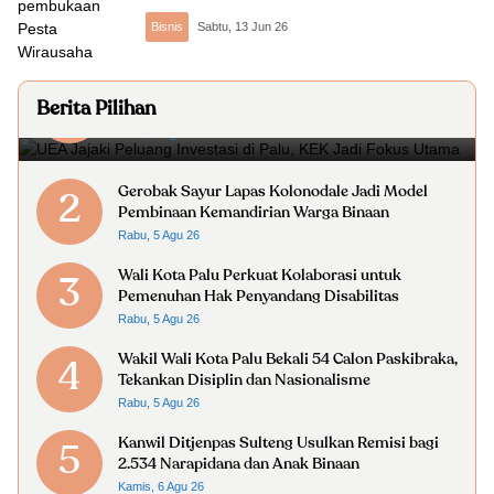
Bisnis
Sabtu, 13 Jun 26
UEA Jajaki Peluang Investasi di Palu, KEK Jadi
1
Berita Pilihan
Fokus Utama
Rabu, 5 Agu 26
Gerobak Sayur Lapas Kolonodale Jadi Model
2
Pembinaan Kemandirian Warga Binaan
Rabu, 5 Agu 26
Wali Kota Palu Perkuat Kolaborasi untuk
3
Pemenuhan Hak Penyandang Disabilitas
Rabu, 5 Agu 26
Wakil Wali Kota Palu Bekali 54 Calon Paskibraka,
4
Tekankan Disiplin dan Nasionalisme
Rabu, 5 Agu 26
Kanwil Ditjenpas Sulteng Usulkan Remisi bagi
5
2.534 Narapidana dan Anak Binaan
Kamis, 6 Agu 26