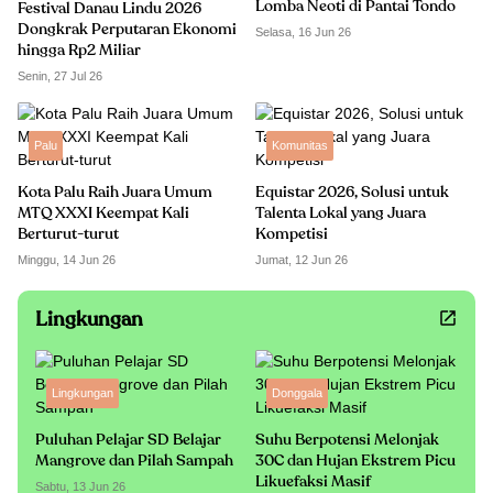
Lomba Neoti di Pantai Tondo
Festival Danau Lindu 2026
Dongkrak Perputaran Ekonomi
Selasa, 16 Jun 26
hingga Rp2 Miliar
Senin, 27 Jul 26
Palu
Komunitas
Kota Palu Raih Juara Umum
Equistar 2026, Solusi untuk
MTQ XXXI Keempat Kali
Talenta Lokal yang Juara
Berturut-turut
Kompetisi
Minggu, 14 Jun 26
Jumat, 12 Jun 26
Lingkungan
Lingkungan
Donggala
Puluhan Pelajar SD Belajar
Suhu Berpotensi Melonjak
Mangrove dan Pilah Sampah
30C dan Hujan Ekstrem Picu
Likuefaksi Masif
Sabtu, 13 Jun 26