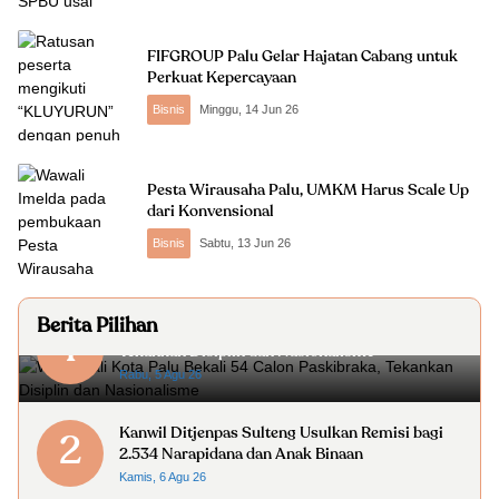
FIFGROUP Palu Gelar Hajatan Cabang untuk
Perkuat Kepercayaan
Bisnis
Minggu, 14 Jun 26
Pesta Wirausaha Palu, UMKM Harus Scale Up
dari Konvensional
Bisnis
Sabtu, 13 Jun 26
Berita Pilihan
Wakil Wali Kota Palu Bekali 54 Calon Paskibraka,
1
Tekankan Disiplin dan Nasionalisme
Rabu, 5 Agu 26
Kanwil Ditjenpas Sulteng Usulkan Remisi bagi
2
2.534 Narapidana dan Anak Binaan
Kamis, 6 Agu 26