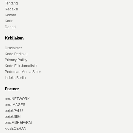
Tentang
Redaksi
Kontak
Karir
Donasi
Kebijakan
Disclaimer
Kode Perilaku
Privacy Policy
Kode Etik Jurnalistik
Pedoman Media Siber
Indeks Berita
Partner
bmzNETWORK
bmzIMAGES
pojokPALU
pojokSIGI
bmzFISH&FARM
kiosECERAN