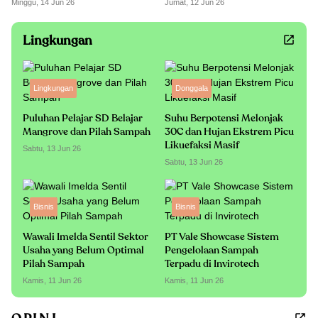
Minggu, 14 Jun 26
Jumat, 12 Jun 26
Lingkungan
Lingkungan
Donggala
Puluhan Pelajar SD Belajar
Suhu Berpotensi Melonjak
Mangrove dan Pilah Sampah
30C dan Hujan Ekstrem Picu
Likuefaksi Masif
Sabtu, 13 Jun 26
Sabtu, 13 Jun 26
Bisnis
Bisnis
Wawali Imelda Sentil Sektor
PT Vale Showcase Sistem
Usaha yang Belum Optimal
Pengelolaan Sampah
Pilah Sampah
Terpadu di Invirotech
Kamis, 11 Jun 26
Kamis, 11 Jun 26