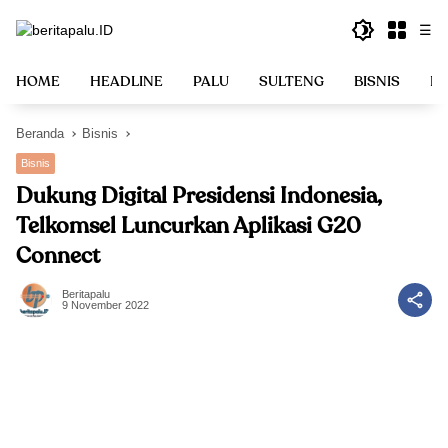
Langsung
☰
ke
konten
HOME
HEADLINE
PALU
SULTENG
BISNIS
PO
Beranda
Bisnis
Bisnis
Dukung Digital Presidensi Indonesia,
Telkomsel Luncurkan Aplikasi G20
Connect
Beritapalu
9 November 2022