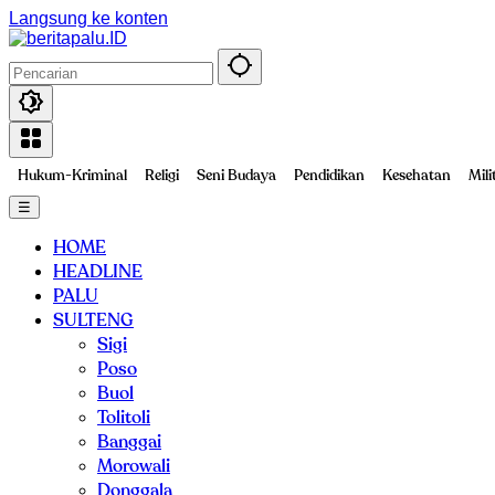
Langsung ke konten
Hukum-Kriminal
Religi
Seni Budaya
Pendidikan
Kesehatan
Mili
☰
HOME
HEADLINE
PALU
SULTENG
Sigi
Poso
Buol
Tolitoli
Banggai
Morowali
Donggala