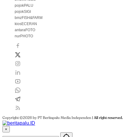
pojokPALU
pojokSIGI
bmzFISH&FARM
kiosECERAN
antaraFOTO
nurPHOTO
Copyright ©2026 by PT Beritapalu Media Independen
|
All right reserved.
×