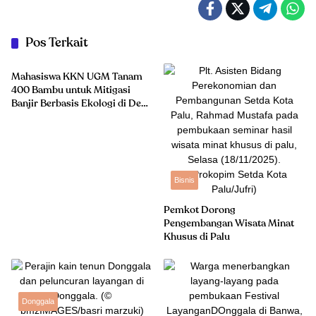
Pos Terkait
Donggala
Mahasiswa KKN UGM Tanam
400 Bambu untuk Mitigasi
Banjir Berbasis Ekologi di Desa
Limboro
Bisnis
Pemkot Dorong
Pengembangan Wisata Minat
Khusus di Palu
Donggala