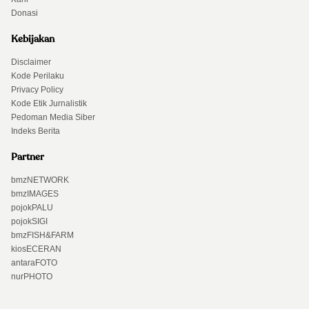
Donasi
Kebijakan
Disclaimer
Kode Perilaku
Privacy Policy
Kode Etik Jurnalistik
Pedoman Media Siber
Indeks Berita
Partner
bmzNETWORK
bmzIMAGES
pojokPALU
pojokSIGI
bmzFISH&FARM
kiosECERAN
antaraFOTO
nurPHOTO