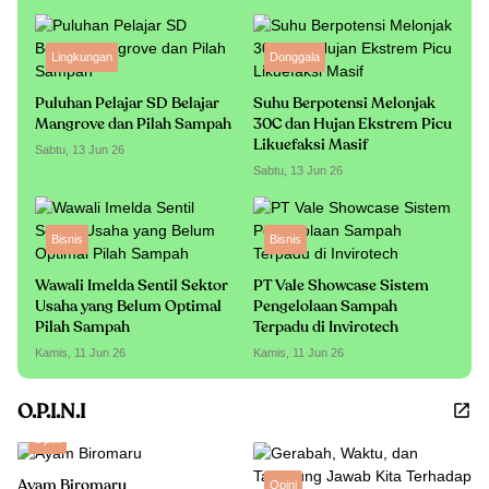
Lingkungan
Donggala
Puluhan Pelajar SD Belajar
Suhu Berpotensi Melonjak
Mangrove dan Pilah Sampah
30C dan Hujan Ekstrem Picu
Likuefaksi Masif
Sabtu, 13 Jun 26
Sabtu, 13 Jun 26
Bisnis
Bisnis
Wawali Imelda Sentil Sektor
PT Vale Showcase Sistem
Usaha yang Belum Optimal
Pengelolaan Sampah
Pilah Sampah
Terpadu di Invirotech
Kamis, 11 Jun 26
Kamis, 11 Jun 26
O.P.I.N.I
Opini
Ayam Biromaru
Opini