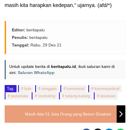
masih kita harapkan kedepan,” ujarnya. (afd/*)
Editor:
beritapalu
Penulis:
beritapalu
Tanggal:
Rabu, 29 Des 21
Untuk update berita di
beritapalu.id
, ikuti saluran kami di
sini:
Saluran WhatsApp
Tag:
bule
donggala
kemenkraf
kemenparekraf
pariwisata
snorkeling
tanjung karang
wisatwan
Masih Ada 51 Juta Orang yang Belum Divaksin