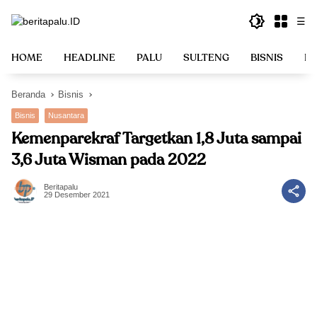
Langsung
☰
ke
konten
HOME
HEADLINE
PALU
SULTENG
BISNIS
PO
Beranda
Bisnis
Bisnis
Nusantara
Kemenparekraf Targetkan 1,8 Juta sampai
3,6 Juta Wisman pada 2022
Beritapalu
29 Desember 2021