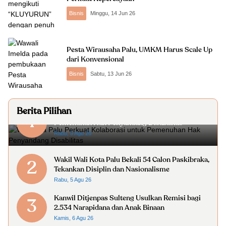
Bisnis
Minggu, 14 Jun 26
Pesta Wirausaha Palu, UMKM Harus Scale Up
dari Konvensional
Bisnis
Sabtu, 13 Jun 26
Berita Pilihan
Wali Kota Palu Perkuat Kolaborasi untuk
1
Pemenuhan Hak Penyandang Disabilitas
Rabu, 5 Agu 26
Wakil Wali Kota Palu Bekali 54 Calon Paskibraka,
2
Tekankan Disiplin dan Nasionalisme
Rabu, 5 Agu 26
Kanwil Ditjenpas Sulteng Usulkan Remisi bagi
3
2.534 Narapidana dan Anak Binaan
Kamis, 6 Agu 26