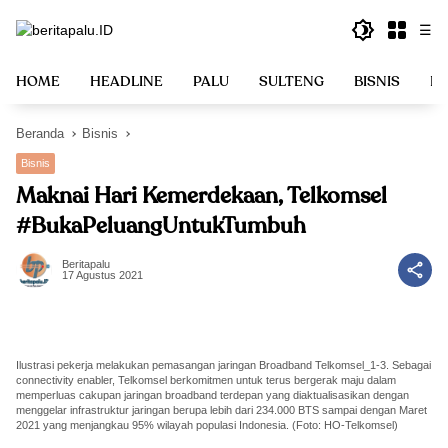
Langsung
☰
ke
konten
HOME
HEADLINE
PALU
SULTENG
BISNIS
PO
Beranda
Bisnis
Bisnis
Maknai Hari Kemerdekaan, Telkomsel
#BukaPeluangUntukTumbuh
Beritapalu
17 Agustus 2021
Ilustrasi pekerja melakukan pemasangan jaringan Broadband Telkomsel_1-3. Sebagai
connectivity enabler, Telkomsel berkomitmen untuk terus bergerak maju dalam
memperluas cakupan jaringan broadband terdepan yang diaktualisasikan dengan
menggelar infrastruktur jaringan berupa lebih dari 234.000 BTS sampai dengan Maret
2021 yang menjangkau 95% wilayah populasi Indonesia. (Foto: HO-Telkomsel)