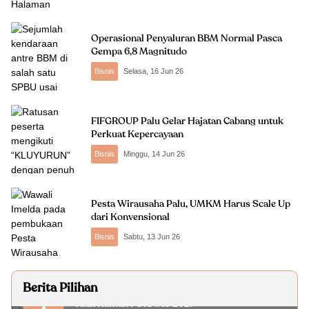
Operasional Penyaluran BBM Normal Pasca
Gempa 6,8 Magnitudo
Bisnis
Selasa, 16 Jun 26
FIFGROUP Palu Gelar Hajatan Cabang untuk
Perkuat Kepercayaan
Bisnis
Minggu, 14 Jun 26
Pesta Wirausaha Palu, UMKM Harus Scale Up
dari Konvensional
Bisnis
Sabtu, 13 Jun 26
Berita Pilihan
Pemprov Sulteng Kecewa Pembatalan Status
1
Tuan Rumah FORNAS 2027