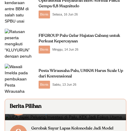
Operasional Penyaluran BBM Normal Pasca
Gempa 6,8 Magnitudo
Bisnis
Selasa, 16 Jun 26
FIFGROUP Palu Gelar Hajatan Cabang untuk
Perkuat Kepercayaan
Bisnis
Minggu, 14 Jun 26
Pesta Wirausaha Palu, UMKM Harus Scale Up
dari Konvensional
Bisnis
Sabtu, 13 Jun 26
UEA Jajaki Peluang Investasi di Palu, KEK Jadi
1
Berita Pilihan
Fokus Utama
Rabu, 5 Agu 26
Gerobak Sayur Lapas Kolonodale Jadi Model