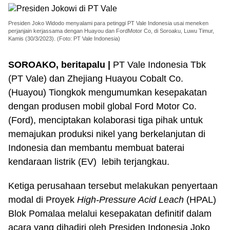
Presiden Joko Widodo menyalami para petinggi PT Vale Indonesia usai meneken
perjanjain kerjassama dengan Huayou dan FordMotor Co, di Soroaku, Luwu Timur,
Kamis (30/3/2023). (Foto: PT Vale Indonesia)
SOROAKO, beritapalu |
PT Vale Indonesia Tbk
(PT Vale) dan Zhejiang Huayou Cobalt Co.
(Huayou) Tiongkok mengumumkan kesepakatan
dengan produsen mobil global Ford Motor Co.
(Ford), menciptakan kolaborasi tiga pihak untuk
memajukan produksi nikel yang berkelanjutan di
Indonesia dan membantu membuat baterai
kendaraan listrik (EV) lebih terjangkau.
Ketiga perusahaan tersebut melakukan penyertaan
modal di Proyek
High-Pressure Acid Leach
(HPAL)
Blok Pomalaa melalui kesepakatan definitif dalam
acara yang dihadiri oleh Presiden Indonesia Joko