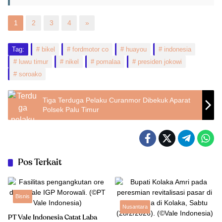
1
2
3
4
»
Tag:
bikel
fordmotor co
huayou
indonesia
luwu timur
nikel
pomalaa
presiden jokowi
soroako
Tiga Terduga Pelaku Curanmor Dibekuk Aparat
Polsek Palu Timur
Pos Terkait
Bisnis
Nusantara
PT Vale Indonesia Catat Laba