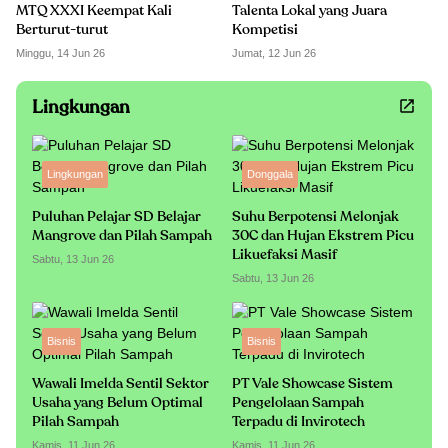
MTQ XXXI Keempat Kali
Talenta Lokal yang Juara
Berturut-turut
Kompetisi
Minggu, 14 Jun 26
Jumat, 12 Jun 26
Lingkungan
Lingkungan
Donggala
Puluhan Pelajar SD Belajar
Suhu Berpotensi Melonjak
Mangrove dan Pilah Sampah
30C dan Hujan Ekstrem Picu
Likuefaksi Masif
Sabtu, 13 Jun 26
Sabtu, 13 Jun 26
Bisnis
Bisnis
Wawali Imelda Sentil Sektor
PT Vale Showcase Sistem
Usaha yang Belum Optimal
Pengelolaan Sampah
Pilah Sampah
Terpadu di Invirotech
Kamis, 11 Jun 26
Kamis, 11 Jun 26