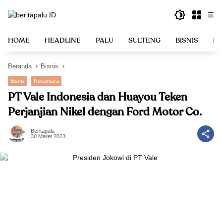
Langsung
☰
ke
konten
HOME
HEADLINE
PALU
SULTENG
BISNIS
PO
Beranda
Bisnis
Bisnis
Nusantara
PT Vale Indonesia dan Huayou Teken
Perjanjian Nikel dengan Ford Motor Co.
Beritapalu
30 Maret 2023