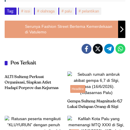
Tag:
issi
olahraga
palu
pelantikan
Serunya Fashion Street Bertema Kemerdekaan
di Vatulemo
Pos Terkait
Kesehatan
ALTI Sulteng Perkuat
Organisasi, Siapkan Atlet
Hadapi Porprov dan Kejurnas
Headline
Gempa Sulteng Magnitudo 6,7
Lukai Delapan Orang di Sigi