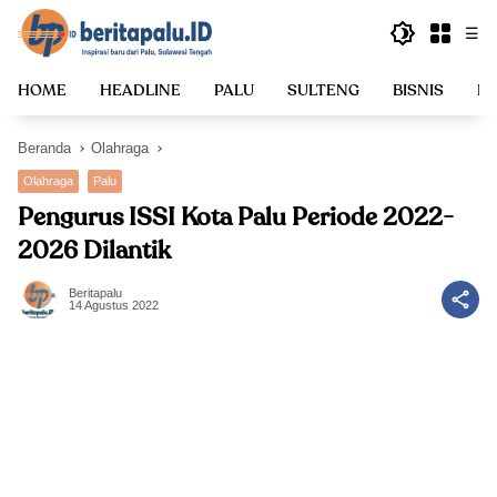
Langsung
☰
ke
konten
HOME
HEADLINE
PALU
SULTENG
BISNIS
PO
Beranda
Olahraga
Olahraga
Palu
Pengurus ISSI Kota Palu Periode 2022-
2026 Dilantik
Beritapalu
14 Agustus 2022