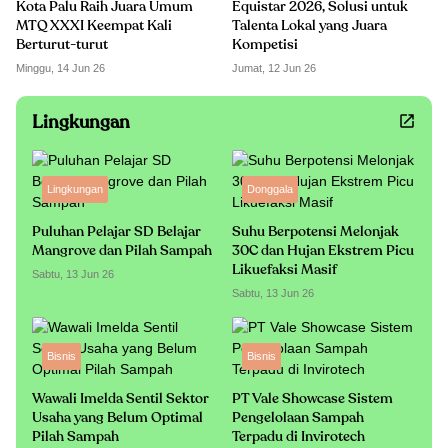
Kota Palu Raih Juara Umum
Equistar 2026, Solusi untuk
MTQ XXXI Keempat Kali
Talenta Lokal yang Juara
Berturut-turut
Kompetisi
Minggu, 14 Jun 26
Jumat, 12 Jun 26
Lingkungan
Lingkungan
Donggala
Puluhan Pelajar SD Belajar
Suhu Berpotensi Melonjak
Mangrove dan Pilah Sampah
30C dan Hujan Ekstrem Picu
Likuefaksi Masif
Sabtu, 13 Jun 26
Sabtu, 13 Jun 26
Bisnis
Bisnis
Wawali Imelda Sentil Sektor
PT Vale Showcase Sistem
Usaha yang Belum Optimal
Pengelolaan Sampah
Pilah Sampah
Terpadu di Invirotech