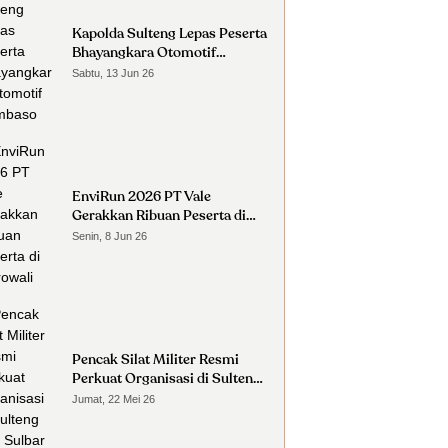
Kapolda Sulteng Lepas Peserta
Bhayangkara Otomotif
Nambaso
Sabtu, 13 Jun 26
EnviRun 2026 PT Vale
Gerakkan Ribuan Peserta di
Morowali
Senin, 8 Jun 26
Pencak Silat Militer Resmi
Perkuat Organisasi di Sulteng
dan Sulbar
Jumat, 22 Mei 26