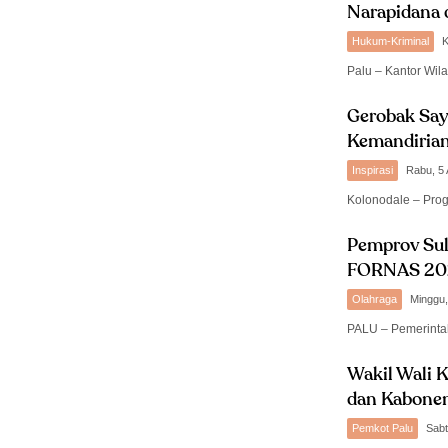
Narapidana 
Hukum-Kriminal
K
Palu – Kantor Wil
Gerobak Say
Kemandirian
Inspirasi
Rabu, 5
Kolonodale – Pr
Pemprov Sul
FORNAS 20
Olahraga
Minggu,
PALU – Pemerinta
Wakil Wali K
dan Kabone
Pemkot Palu
Sabt