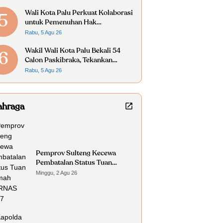
Wali Kota Palu Perkuat Kolaborasi
5
untuk Pemenuhan Hak
Penyandang Disabilitas
Rabu, 5 Agu 26
Wakil Wali Kota Palu Bekali 54
6
Calon Paskibraka, Tekankan
Disiplin dan Nasionalisme
Rabu, 5 Agu 26
ahraga
Pemprov Sulteng Kecewa
Pembatalan Status Tuan
Rumah FORNAS 2027
Minggu, 2 Agu 26