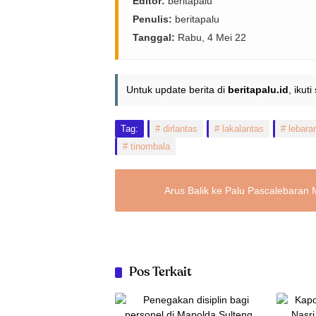
Editor:
beritapalu
Penulis:
beritapalu
Tanggal:
Rabu, 4 Mei 22
Untuk update berita di
beritapalu.id
, ikut
Tag:
dirlantas
lakalantas
lebara
tinombala
Arus Balik ke Palu Pascalebaran 
Pos Terkait