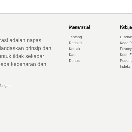
Managerial
Kebij
Tentang
Disclai
rasi adalah napas
Redaksi
Kode P
landaskan prinsip dan
Kontak
Privacy
Karir
Kode Et
untuk tidak sekadar
Donasi
Pedoma
 pada kebenaran dan
Indeks 
 Tengah