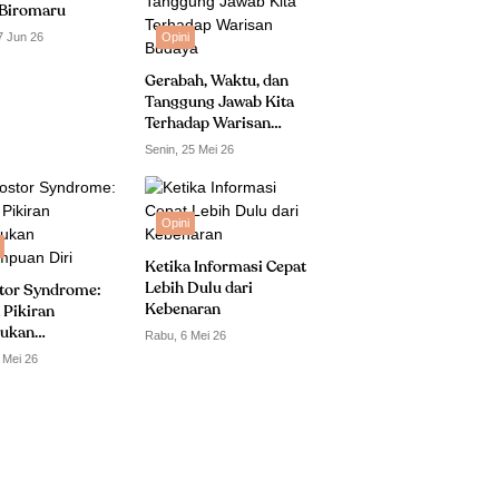
Biromaru
7 Jun 26
Opini
Gerabah, Waktu, dan
Tanggung Jawab Kita
Terhadap Warisan
Budaya
Senin, 25 Mei 26
Opini
Ketika Informasi Cepat
Lebih Dulu dari
tor Syndrome:
Kebenaran
 Pikiran
ukan
Rabu, 6 Mei 26
puan Diri
 Mei 26