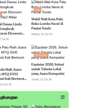
Palu
s
Wakil Wali Kota Palu
Buka Lomba Neoti di
al Danau Lindu
Pantai Tondo
Dongkrak
taran Ekonomi
Selasa, 16 Jun 26
 Rp2 Miliar
7 Jul 26
Komunitas
Equistar 2026, Solusi
untuk Talenta Lokal
alu Raih Juara
yang Juara Kompetisi
 MTQ XXXI
t Kali Berturut-
Jumat, 12 Jun 26
 14 Jun 26
ngkungan