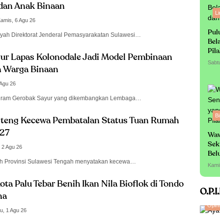
dan Anak Binaan
L
amis, 6 Agu 26
Pul
ayah Direktorat Jenderal Pemasyarakatan Sulawesi…
Bel
Pil
ur Lapas Kolonodale Jadi Model Pembinaan
Sabt
 Warga Binaan
 Agu 26
ogram Gerobak Sayur yang dikembangkan Lembaga…
Bi
teng Kecewa Pembatalan Status Tuan Rumah
27
Waw
Sek
 2 Agu 26
Bel
h Provinsi Sulawesi Tengah menyatakan kecewa…
Sa
Kami
ota Palu Tebar Benih Ikan Nila Bioflok di Tondo
O.P.I
na
Opini
u, 1 Agu 26