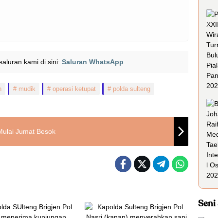
i saluran kami di sini:
Saluran WhatsApp
n
mudik
operasi ketupat
polda sulteng
Mulai Jumat Besok
Seni