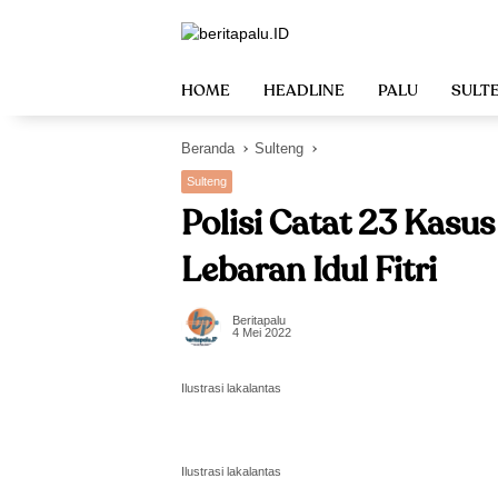
Langsung
ke
konten
HOME
HEADLINE
PALU
SULT
Beranda
Sulteng
Sulteng
Polisi Catat 23 Kasu
Lebaran Idul Fitri
Beritapalu
4 Mei 2022
Ilustrasi lakalantas
Ilustrasi lakalantas