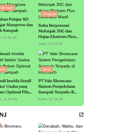
ingkungan
Donggala
uhan Pelajar SD
ajar Mangrove dan
Suhu Berpotensi
ah Sampah
Melonjak 30C dan
Hujan Ekstrem Picu
u, 13 Jun 26
Likuefaksi Masif
Sabtu, 13 Jun 26
snis
Bisnis
ali Imelda Sentil
PT Vale Showcase
tor Usaha yang
Sistem Pengelolaan
um Optimal Pilah
Sampah Terpadu di
mpah
Invirotech
s, 11 Jun 26
Kamis, 11 Jun 26
.N.I