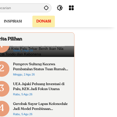
INSPIRASI
DONASI
ita Pilihan
Wakil Wali Kota Palu Tebar Benih
1
Ikan Nila Bioflok di Tondo dan
Kabonena
Sabtu, 1 Agu 26
Pemprov Sulteng Kecewa
2
Pembatalan Status Tuan Rumah
FORNAS 2027
Minggu, 2 Agu 26
UEA Jajaki Peluang Investasi di
3
Palu, KEK Jadi Fokus Utama
Rabu, 5 Agu 26
Gerobak Sayur Lapas Kolonodale
4
Jadi Model Pembinaan
Kemandirian Warga Binaan
Rabu, 5 Agu 26