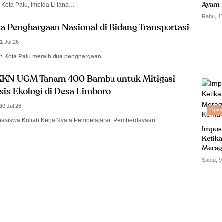
 Kota Palu, Imelda Liliana…
Ayam 
Rabu, 1
ua Penghargaan Nasional di Bidang Transportasi
1 Jul 26
h Kota Palu meraih dua penghargaan…
KKN UGM Tanam 400 Bambu untuk Mitigasi
sis Ekologi di Desa Limboro
30 Jul 26
Opini
siswa Kuliah Kerja Nyata Pembelajaran Pemberdayaan…
Impos
Ketika
Merag
Kemam
Sabtu, 9