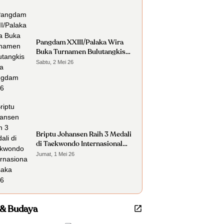
Pangdam XXIII/Palaka Wira
Buka Turnamen Bulutangkis
Piala Pangdam 2026
Sabtu, 2 Mei 26
Briptu Johansen Raih 3 Medali
di Taekwondo Internasional
Osaka 2026
Jumat, 1 Mei 26
 & Budaya