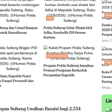
Bisni
Palu
Festiv
lteng dan Untad Bangun
Polda Sulteng Gelar Shalat Idul
2026 
 untuk Kamtibmas
Adha, Sembelih 159 Hewan
Perpu
Kurban
hingga
Senin, 2
Hukum-Kriminal
Palu
Propam Polda Sulteng Ingatkan
Potensi Penipuan Berkedok
Kota P
Pergantian Kapolda
dana, Kapolda Nasri
Umum
 Fungsi Preemtif dan
Keempa
s
turut
Minggu,
Li
enpas Sulteng Usulkan Remisi bagi 2.534