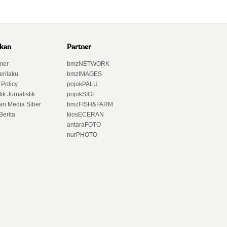
akan
Partner
mer
bmzNETWORK
erilaku
bmzIMAGES
 Policy
pojokPALU
ik Jurnalistik
pojokSIGI
n Media Siber
bmzFISH&FARM
Berita
kiosECERAN
antaraFOTO
nurPHOTO