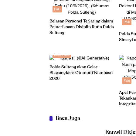
Palu
Belasan Personel Terjaring dalam
Palu
Pemeriksaan Disiplin Rutin Polda
Sulteng
Polda Su
Sinergi
Komunitas
Polda Sulteng akan Gelar
Bhayangkara Otomotif Nambaso
2026
Palu
Apel Per
Tekankan
Integrita
Baca Juga
Kanwil Ditj