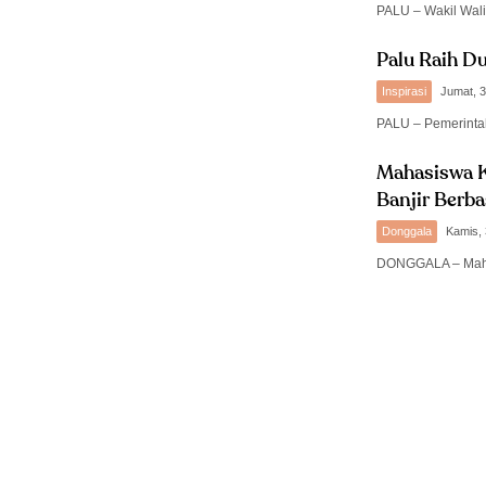
PALU – Wakil Wali
Palu Raih D
Inspirasi
Jumat, 3
PALU – Pemerinta
Mahasiswa 
Banjir Berba
Donggala
Kamis, 
DONGGALA – Maha