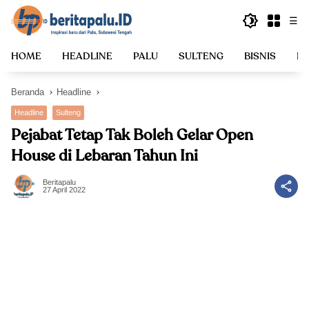
Langsung
☰
ke
konten
HOME
HEADLINE
PALU
SULTENG
BISNIS
PO
Beranda
Headline
Headline
Sulteng
Pejabat Tetap Tak Boleh Gelar Open
House di Lebaran Tahun Ini
Beritapalu
27 April 2022