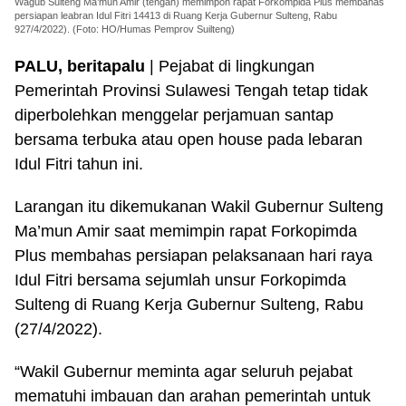
Wagub Sulteng Ma’mun Amir (tengah) memimpon rapat Forkompida Plus membahas
persiapan leabran Idul Fitri 14413 di Ruang Kerja Gubernur Sulteng, Rabu
927/4/2022). (Foto: HO/Humas Pemprov Suilteng)
PALU, beritapalu
| Pejabat di lingkungan
Pemerintah Provinsi Sulawesi Tengah tetap tidak
diperbolehkan menggelar perjamuan santap
bersama terbuka atau open house pada lebaran
Idul Fitri tahun ini.
Larangan itu dikemukanan Wakil Gubernur Sulteng
Ma’mun Amir saat memimpin rapat Forkopimda
Plus membahas persiapan pelaksanaan hari raya
Idul Fitri bersama sejumlah unsur Forkopimda
Sulteng di Ruang Kerja Gubernur Sulteng, Rabu
(27/4/2022).
“Wakil Gubernur meminta agar seluruh pejabat
mematuhi imbauan dan arahan pemerintah untuk