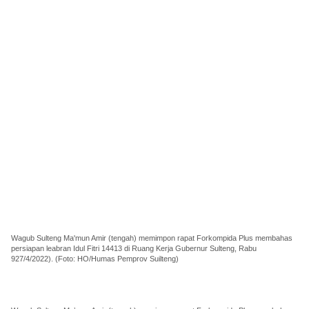
Wagub Sulteng Ma'mun Amir (tengah) memimpon rapat Forkompida Plus membahas
persiapan leabran Idul Fitri 14413 di Ruang Kerja Gubernur Sulteng, Rabu
927/4/2022). (Foto: HO/Humas Pemprov Suilteng)