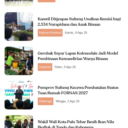
Kanwil Ditjenpas Sulteng Usulkan Remisi bagi
2.534 Narapidana dan Anak Binaan
Hukum-Kriminal
Kamis, 6 Agu 26
Gerobak Sayur Lapas Kolonodale Jadi Model
Pembinaan Kemandirian Warga Binaan
Inspirasi
Rabu, 5 Agu 26
Pemprov Sulteng Kecewa Pembatalan Status
Tuan Rumah FORNAS 2027
Olahraga
Minggu, 2 Agu 26
Wakil Wali Kota Palu Tebar Benih Ikan Nila
Bioflok di Tondo dan Kabonena