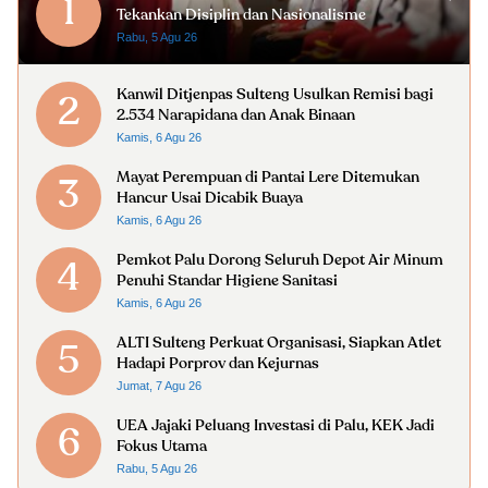
1
Tekankan Disiplin dan Nasionalisme
Rabu, 5 Agu 26
Kanwil Ditjenpas Sulteng Usulkan Remisi bagi
2
2.534 Narapidana dan Anak Binaan
Kamis, 6 Agu 26
Mayat Perempuan di Pantai Lere Ditemukan
3
Hancur Usai Dicabik Buaya
Kamis, 6 Agu 26
Pemkot Palu Dorong Seluruh Depot Air Minum
4
Penuhi Standar Higiene Sanitasi
Kamis, 6 Agu 26
ALTI Sulteng Perkuat Organisasi, Siapkan Atlet
5
Hadapi Porprov dan Kejurnas
Jumat, 7 Agu 26
UEA Jajaki Peluang Investasi di Palu, KEK Jadi
6
Fokus Utama
Rabu, 5 Agu 26