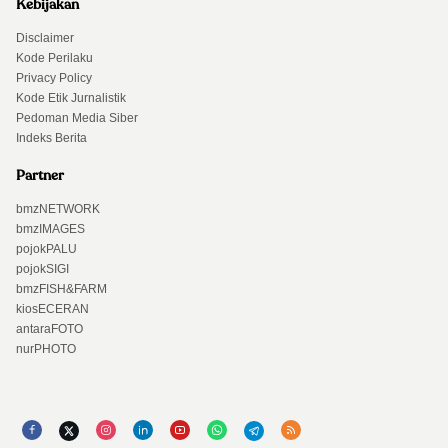
Kebijakan
Disclaimer
Kode Perilaku
Privacy Policy
Kode Etik Jurnalistik
Pedoman Media Siber
Indeks Berita
Partner
bmzNETWORK
bmzIMAGES
pojokPALU
pojokSIGI
bmzFISH&FARM
kiosECERAN
antaraFOTO
nurPHOTO