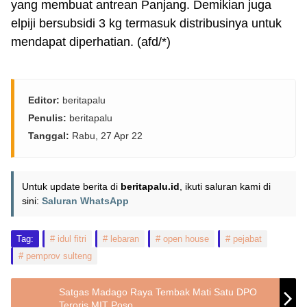
yang membuat antrean Panjang. Demikian juga
elpiji bersubsidi 3 kg termasuk distribusinya untuk
mendapat diperhatian. (afd/*)
Editor:
beritapalu
Penulis:
beritapalu
Tanggal:
Rabu, 27 Apr 22
Untuk update berita di
beritapalu.id
, ikuti saluran kami di
sini:
Saluran WhatsApp
Tag:
idul fitri
lebaran
open house
pejabat
pemprov sulteng
Satgas Madago Raya Tembak Mati Satu DPO
Teroris MIT Poso