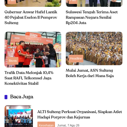
Palu
Palu
Gubernur Anwar Hafid Lantik
Sulawesi Tengah Terima Aset
40 Pejabat Eselon II Pemprov
Rampasan Negara Senilai
Sulteng
Rp204 Juta
Headline
Bisnis
Mulai Jumat, ASN Sulteng
Trafik Data Melonjak 10,4%
Boleh Kerja dari Mana Saja
Saat RAFI, Telkomsel Jaga
Konektivitas Stabil
Baca Juga
ALTI Sulteng Perkuat Organisasi, Siapkan Atlet
Hadapi Porprov dan Kejurnas
Kesehatan
Jumat, 7 Agu 26