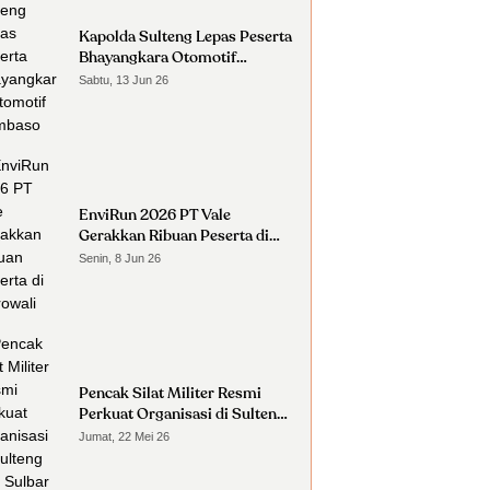
Kapolda Sulteng Lepas Peserta
Bhayangkara Otomotif
Nambaso
Sabtu, 13 Jun 26
EnviRun 2026 PT Vale
Gerakkan Ribuan Peserta di
Morowali
Senin, 8 Jun 26
Pencak Silat Militer Resmi
Perkuat Organisasi di Sulteng
dan Sulbar
Jumat, 22 Mei 26