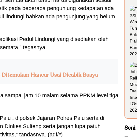
gan semata akan tetapi harus digunakan sesuai
 petik pada beberapa pengunjung kedapatan ada
uli lindungi bahkan ada pengunjung yang belum
plikasi PeduliLindungi yang disediakan oleh
semata,” tegasnya.
e Ditemukan Hancur Usai Dicabik Buaya
a sampai jam 10 malam selama PPKM level tiga
Palu , dipolsek Jajaran Polres Palu serta di
n Dinkes Sulteng serta jangan lupa patuh
Seni
vitas,” tandasnya. (adf/*)