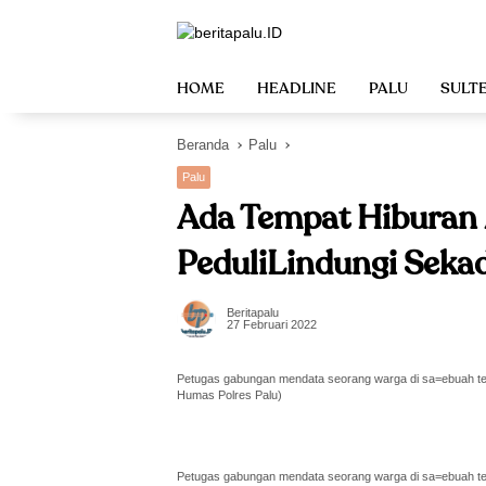
Langsung
ke
konten
HOME
HEADLINE
PALU
SULT
Beranda
Palu
Palu
Ada Tempat Hiburan
PeduliLindungi Seka
Beritapalu
27 Februari 2022
Petugas gabungan mendata seorang warga di sa=ebuah tem
Humas Polres Palu)
Petugas gabungan mendata seorang warga di sa=ebuah tem