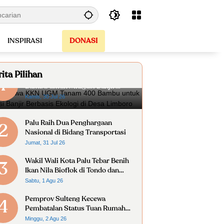
INSPIRASI
DONASI
ita Pilihan
Mahasiswa KKN UGM Tanam 400
1
Bambu untuk Mitigasi Banjir
Berbasis Ekologi di Desa Limboro
Kamis, 30 Jul 26
Palu Raih Dua Penghargaan
2
Nasional di Bidang Transportasi
Jumat, 31 Jul 26
Wakil Wali Kota Palu Tebar Benih
3
Ikan Nila Bioflok di Tondo dan
Kabonena
Sabtu, 1 Agu 26
Pemprov Sulteng Kecewa
4
Pembatalan Status Tuan Rumah
FORNAS 2027
Minggu, 2 Agu 26