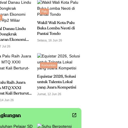
Palu
s
Wakil Wali Kota Palu
Buka Lomba Neoti di
al Danau Lindu
Pantai Tondo
Dongkrak
taran Ekonomi
Selasa, 16 Jun 26
 Rp2 Miliar
7 Jul 26
Komunitas
Equistar 2026, Solusi
untuk Talenta Lokal
alu Raih Juara
yang Juara Kompetisi
 MTQ XXXI
t Kali Berturut-
Jumat, 12 Jun 26
 14 Jun 26
ngkungan