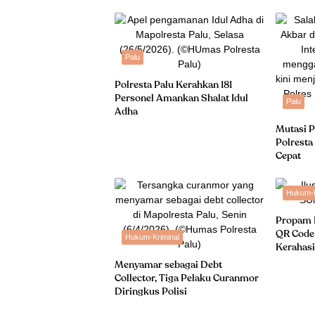
Palu
Polresta Palu Kerahkan 181
Personel Amankan Shalat Idul
Palu
Adha
Mutasi P
Polresta
Cepat
Hukum-K
Propam 
QR Code
Hukum-Kriminal
Kerahasi
Menyamar sebagai Debt
Collector, Tiga Pelaku Curanmor
Diringkus Polisi