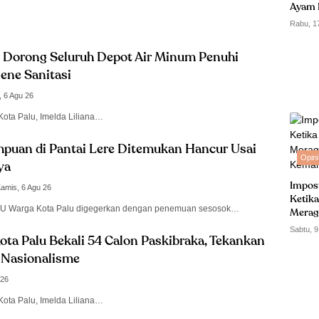
Ayam 
Rabu, 1
 Dorong Seluruh Depot Air Minum Penuhi
ene Sanitasi
, 6 Agu 26
Kota Palu, Imelda Liliana…
puan di Pantai Lere Ditemukan Hancur Usai
Opini
ya
Impos
amis, 6 Agu 26
Ketika
U Warga Kota Palu digegerkan dengan penemuan sesosok…
Merag
Kemam
Sabtu, 9
ota Palu Bekali 54 Calon Paskibraka, Tekankan
n Nasionalisme
 26
Kota Palu, Imelda Liliana…