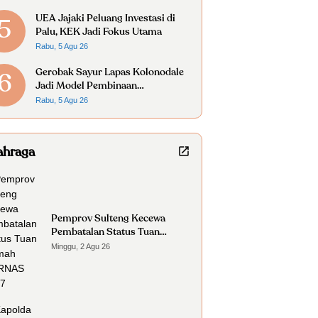
UEA Jajaki Peluang Investasi di
5
Palu, KEK Jadi Fokus Utama
Rabu, 5 Agu 26
Gerobak Sayur Lapas Kolonodale
6
Jadi Model Pembinaan
Kemandirian Warga Binaan
Rabu, 5 Agu 26
ahraga
Pemprov Sulteng Kecewa
Pembatalan Status Tuan
Rumah FORNAS 2027
Minggu, 2 Agu 26