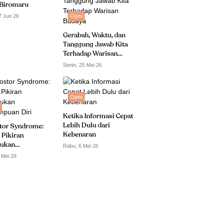
Biromaru
7 Jun 26
Opini
Gerabah, Waktu, dan
Tanggung Jawab Kita
Terhadap Warisan
Budaya
Senin, 25 Mei 26
Opini
Ketika Informasi Cepat
Lebih Dulu dari
tor Syndrome:
Kebenaran
 Pikiran
ukan
Rabu, 6 Mei 26
puan Diri
 Mei 26