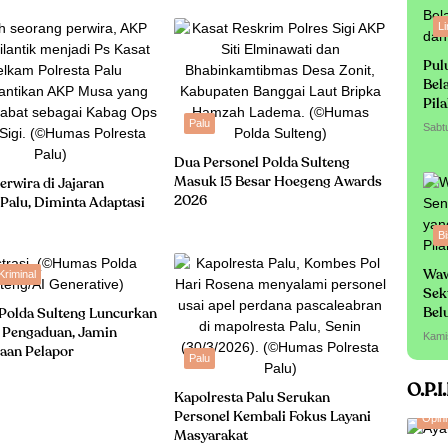
L
Pul
Bel
Pil
Palu
Sabt
Dua Personel Polda Sulteng
Masuk 15 Besar Hoegeng Awards
erwira di Jajaran
2026
 Palu, Diminta Adaptasi
Bi
riminal
Waw
Sek
Bel
Polda Sulteng Luncurkan
Sa
 Pengaduan, Jamin
Kami
aan Pelapor
Palu
O.P.I
Kapolresta Palu Serukan
Personel Kembali Fokus Layani
Opini
Masyarakat