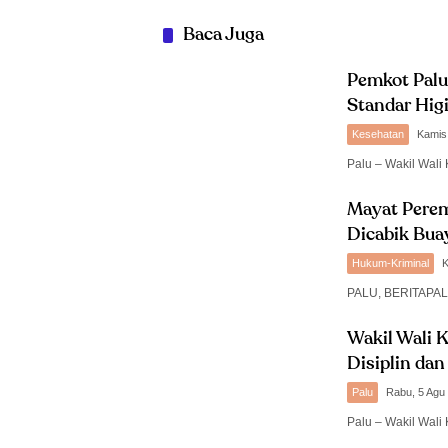
Baca Juga
Pemkot Palu
Standar Higi
Kesehatan
Kamis
Palu – Wakil Wali 
Mayat Perem
Dicabik Bua
Hukum-Kriminal
K
PALU, BERITAPAL
Wakil Wali K
Disiplin da
Palu
Rabu, 5 Agu
Palu – Wakil Wali 