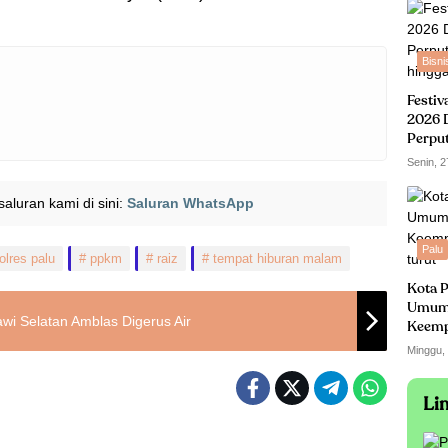
Bisni
Festiv
2026 
Perpu
hingga
Senin, 2
i saluran kami di sini:
Saluran WhatsApp
Palu
olres palu
ppkm
raiz
tempat hiburan malam
Kota P
Umum
awi Selatan Amblas Digerus Air
Keempa
turut
Minggu,
Li