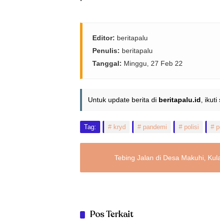
Editor:
beritapalu
Penulis:
beritapalu
Tanggal:
Minggu, 27 Feb 22
Untuk update berita di
beritapalu.id
, ikut
Tag:
kryd
pandemi
polisi
p
Tebing Jalan di Desa Makuhi, Kul
Pos Terkait