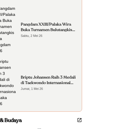
Pangdam XXIII/Palaka Wira
Buka Turnamen Bulutangkis
Piala Pangdam 2026
Sabtu, 2 Mei 26
Briptu Johansen Raih 3 Medali
di Taekwondo Internasional
Osaka 2026
Jumat, 1 Mei 26
 & Budaya