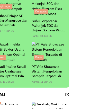
ingkungan
Donggala
uhan Pelajar SD
ajar Mangrove dan
Suhu Berpotensi
ah Sampah
Melonjak 30C dan
Hujan Ekstrem Picu
u, 13 Jun 26
Likuefaksi Masif
Sabtu, 13 Jun 26
snis
Bisnis
ali Imelda Sentil
PT Vale Showcase
tor Usaha yang
Sistem Pengelolaan
um Optimal Pilah
Sampah Terpadu di
mpah
Invirotech
s, 11 Jun 26
Kamis, 11 Jun 26
.N.I