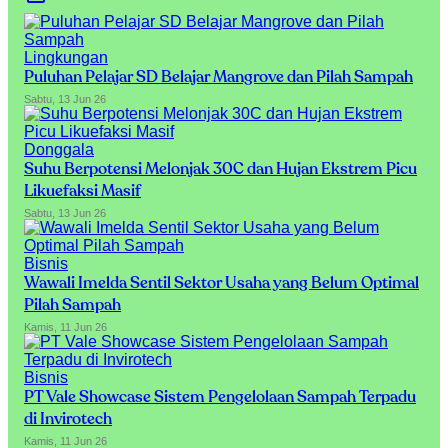
Lingkungan
Puluhan Pelajar SD Belajar Mangrove dan Pilah Sampah
Sabtu, 13 Jun 26
Donggala
Suhu Berpotensi Melonjak 30C dan Hujan Ekstrem Picu
Likuefaksi Masif
Sabtu, 13 Jun 26
Bisnis
Wawali Imelda Sentil Sektor Usaha yang Belum Optimal
Pilah Sampah
Kamis, 11 Jun 26
Bisnis
PT Vale Showcase Sistem Pengelolaan Sampah Terpadu
di Invirotech
Kamis, 11 Jun 26