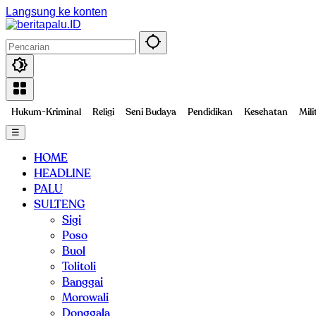
Langsung ke konten
Hukum-Kriminal
Religi
Seni Budaya
Pendidikan
Kesehatan
Mili
☰
HOME
HEADLINE
PALU
SULTENG
Sigi
Poso
Buol
Tolitoli
Banggai
Morowali
Donggala