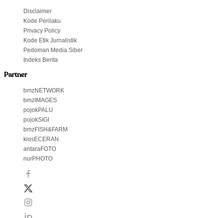
Disclaimer
Kode Perilaku
Privacy Policy
Kode Etik Jurnalistik
Pedoman Media Siber
Indeks Berita
Partner
bmzNETWORK
bmzIMAGES
pojokPALU
pojokSIGI
bmzFISH&FARM
kiosECERAN
antaraFOTO
nurPHOTO