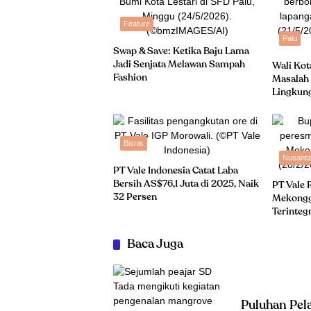
Feature
Palu
Swap & Save: Ketika Baju Lama
Jadi Senjata Melawan Sampah
Wali Kot
Fashion
Masalah 
Lingkun
Bisnis
Nusanta
PT Vale Indonesia Catat Laba
Bersih AS$76,1 Juta di 2025, Naik
PT Vale 
32 Persen
Mekongg
Terinteg
Baca Juga
Puluhan Pel