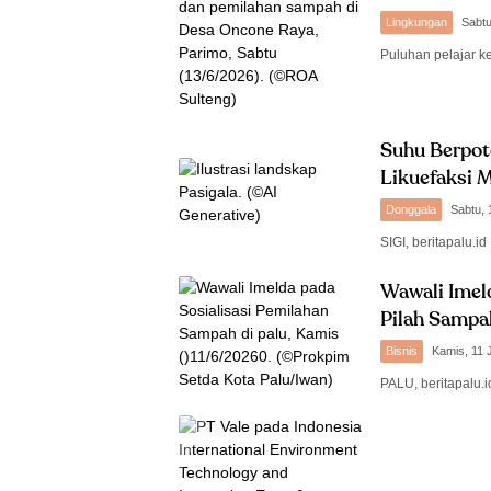
Lingkungan
Sabtu
Puluhan pelajar k
Suhu Berpot
Likuefaksi M
Donggala
Sabtu, 
SIGI, beritapalu.
Wawali Imel
Pilah Sampa
Bisnis
Kamis, 11 
PALU, beritapalu.i