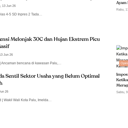
Ayam 
, 13 Jun 26
Rabu, 1
elas 4-5 SD Inpres 2 Tada…
ensi Melonjak 30C dan Hujan Ekstrem Picu
asif
13 Jun 26
id | Ancaman bencana di kawasan Palu,…
Opini
Impos
da Sentil Sektor Usaha yang Belum Optimal
Ketika
h
Merag
Kemam
Jun 26
Sabtu, 9
d | Wakil Wali Kota Palu, Imelda…