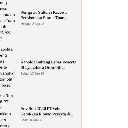
Pemprov Sulteng Kecewa
Pembatalan Status Tuan
Rumah FORNAS 2027
Minggu, 2 Agu 26
Kapolda Sulteng Lepas Peserta
Bhayangkara Otomotif
Nambaso
Sabtu, 13 Jun 26
EnviRun 2026 PT Vale
Gerakkan Ribuan Peserta di
Morowali
Senin, 8 Jun 26