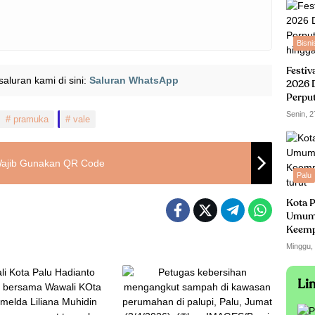
Bisni
Festiv
i saluran kami di sini:
Saluran WhatsApp
2026 
Perpu
hingga
Senin, 2
pramuka
vale
U Wajib Gunakan QR Code
Palu
Kota P
Umum
Keempa
turut
Minggu,
Li