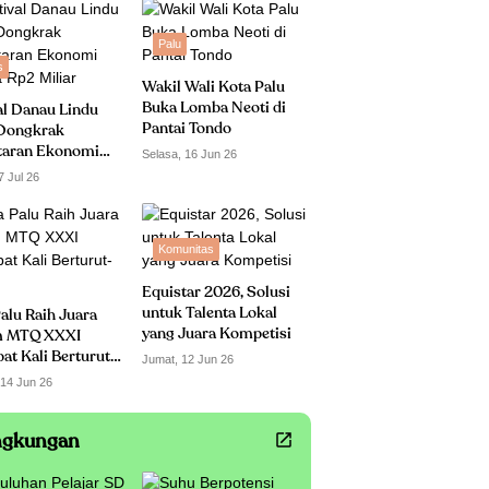
Palu
s
Wakil Wali Kota Palu
Buka Lomba Neoti di
al Danau Lindu
Pantai Tondo
Dongkrak
taran Ekonomi
Selasa, 16 Jun 26
 Rp2 Miliar
7 Jul 26
Komunitas
Equistar 2026, Solusi
untuk Talenta Lokal
alu Raih Juara
yang Juara Kompetisi
 MTQ XXXI
t Kali Berturut-
Jumat, 12 Jun 26
 14 Jun 26
ngkungan