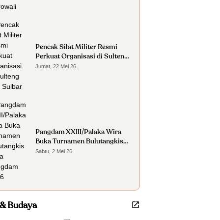
Pencak Silat Militer Resmi
Perkuat Organisasi di Sulteng
dan Sulbar
Jumat, 22 Mei 26
Pangdam XXIII/Palaka Wira
Buka Turnamen Bulutangkis
Piala Pangdam 2026
Sabtu, 2 Mei 26
 & Budaya