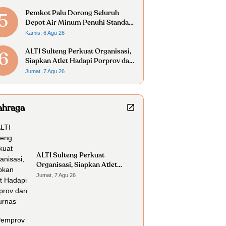
Pemkot Palu Dorong Seluruh
5
Depot Air Minum Penuhi Standar
Higiene Sanitasi
Kamis, 6 Agu 26
ALTI Sulteng Perkuat Organisasi,
6
Siapkan Atlet Hadapi Porprov dan
Kejurnas
Jumat, 7 Agu 26
ahraga
ALTI Sulteng Perkuat
Organisasi, Siapkan Atlet
Hadapi Porprov dan Kejurnas
Jumat, 7 Agu 26