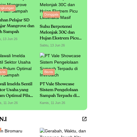
ingkungan
Donggala
uhan Pelajar SD
ajar Mangrove dan
Suhu Berpotensi
ah Sampah
Melonjak 30C dan
Hujan Ekstrem Picu
u, 13 Jun 26
Likuefaksi Masif
Sabtu, 13 Jun 26
snis
Bisnis
ali Imelda Sentil
PT Vale Showcase
tor Usaha yang
Sistem Pengelolaan
um Optimal Pilah
Sampah Terpadu di
mpah
Invirotech
s, 11 Jun 26
Kamis, 11 Jun 26
.N.I