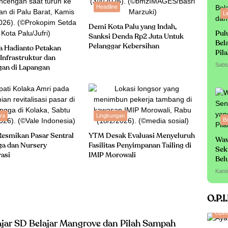
Headline
L
Demi Kota Palu yang Indah,
Pul
Sanksi Denda Rp2 Juta Untuk
Bel
Pelanggar Kebersihan
a Hadianto Petakan
Pil
Infrastruktur dan
Sabt
gan di Lapangan
ra
Lingkungan
Bi
Resmikan Pasar Sentral
YTM Desak Evaluasi Menyeluruh
Waw
a dan Nursery
Fasilitas Penyimpanan Tailing di
Sek
rasi
IMIP Morowali
Bel
Sa
Kami
O.P.I
Opini
ajar SD Belajar Mangrove dan Pilah Sampah