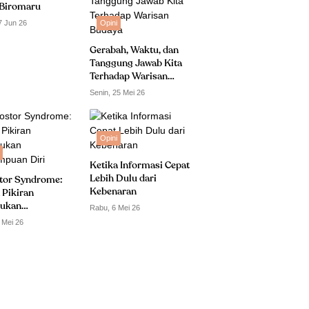
Biromaru
7 Jun 26
Opini
Gerabah, Waktu, dan
Tanggung Jawab Kita
Terhadap Warisan
Budaya
Senin, 25 Mei 26
Opini
Ketika Informasi Cepat
Lebih Dulu dari
tor Syndrome:
Kebenaran
 Pikiran
ukan
Rabu, 6 Mei 26
puan Diri
 Mei 26