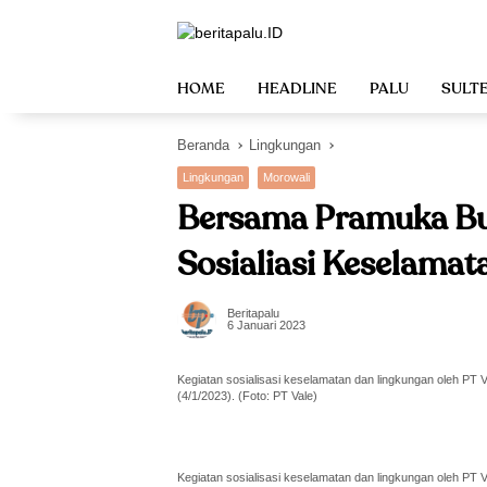
Langsung
ke
konten
HOME
HEADLINE
PALU
SULT
Beranda
Lingkungan
Lingkungan
Morowali
Bersama Pramuka Bu
Sosialiasi Keselama
Beritapalu
6 Januari 2023
Kegiatan sosialisasi keselamatan dan lingkungan oleh P
(4/1/2023). (Foto: PT Vale)
Kegiatan sosialisasi keselamatan dan lingkungan oleh P