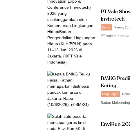
PT Vale Sho
Invirotech
Bisnis
Kamis, 11 
PT Vale Indonesi
BMKG Predi
Kering
Lingkungan
Rabu,
Badan Meteorologi
EnviRun 202