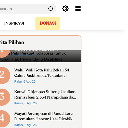
INSPIRASI
DONASI
ita Pilihan
Wali Kota Palu Perkuat Kolaborasi
1
untuk Pemenuhan Hak
Penyandang Disabilitas
Rabu, 5 Agu 26
Wakil Wali Kota Palu Bekali 54
2
Calon Paskibraka, Tekankan
Disiplin dan Nasionalisme
Rabu, 5 Agu 26
Kanwil Ditjenpas Sulteng Usulkan
3
Remisi bagi 2.534 Narapidana dan
Anak Binaan
Kamis, 6 Agu 26
Mayat Perempuan di Pantai Lere
4
Ditemukan Hancur Usai Dicabik
Buaya
Kamis, 6 Agu 26