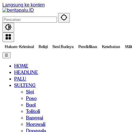
Langsung ke konten
Hukum-Kriminal
Religi
Seni Budaya
Pendidikan
Kesehatan
Mili
☰
HOME
HEADLINE
PALU
SULTENG
Sigi
Poso
Buol
Tolitoli
Banggai
Morowali
Donggala