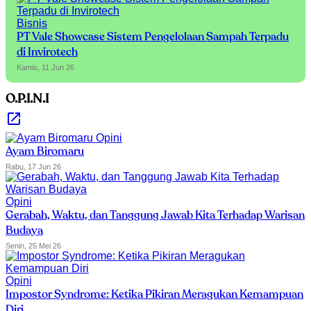
Bisnis
PT Vale Showcase Sistem Pengelolaan Sampah Terpadu
di Invirotech
Kamis, 11 Jun 26
O.P.I.N.I
Opini
Ayam Biromaru
Rabu, 17 Jun 26
Opini
Gerabah, Waktu, dan Tanggung Jawab Kita Terhadap Warisan
Budaya
Senin, 25 Mei 26
Opini
Impostor Syndrome: Ketika Pikiran Meragukan Kemampuan
Diri