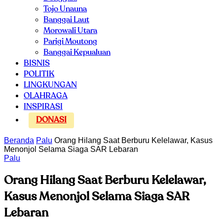
Tojo Unauna
Banggai Laut
Morowali Utara
Parigi Moutong
Banggai Kepualuan
BISNIS
POLITIK
LINGKUNGAN
OLAHRAGA
INSPIRASI
DONASI
Beranda
Palu
Orang Hilang Saat Berburu Kelelawar, Kasus
Menonjol Selama Siaga SAR Lebaran
Palu
Orang Hilang Saat Berburu Kelelawar,
Kasus Menonjol Selama Siaga SAR
Lebaran