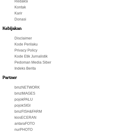
Redaksi
Kontak
Karir
Donasi
Kebijakan
Disclaimer
Kode Perilaku
Privacy Policy
Kode Etik Jurnalistik
Pedoman Media Siber
Indeks Berita
Partner
bmzNETWORK
bmzIMAGES
pojokPALU
pojokSIGI
bmzFISH&FARM
kiosECERAN
antaraFOTO
nurPHOTO