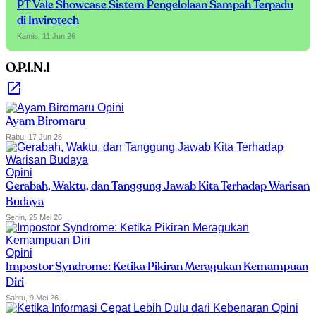
PT Vale Showcase Sistem Pengelolaan Sampah Terpadu
di Invirotech
Kamis, 11 Jun 26
O.P.I.N.I
Opini
Ayam Biromaru
Rabu, 17 Jun 26
Opini
Gerabah, Waktu, dan Tanggung Jawab Kita Terhadap Warisan
Budaya
Senin, 25 Mei 26
Opini
Impostor Syndrome: Ketika Pikiran Meragukan Kemampuan
Diri
Sabtu, 9 Mei 26
Opini