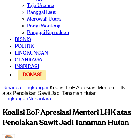
Tojo Unauna
Banggai Laut
Morowali Utara
Parigi Moutong
Banggai Kepualuan
BISNIS
POLITIK
LINGKUNGAN
OLAHRAGA
INSPIRASI
DONASI
Beranda
Lingkungan
Koalisi EoF Apresiasi Menteri LHK
atas Penolakan Sawit Jadi Tanaman Hutan
Lingkungan
Nusantara
Koalisi EoF Apresiasi Menteri LHK atas
Penolakan Sawit Jadi Tanaman Hutan