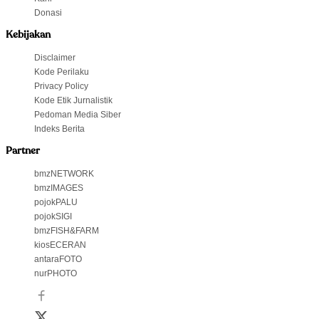
Donasi
Kebijakan
Disclaimer
Kode Perilaku
Privacy Policy
Kode Etik Jurnalistik
Pedoman Media Siber
Indeks Berita
Partner
bmzNETWORK
bmzIMAGES
pojokPALU
pojokSIGI
bmzFISH&FARM
kiosECERAN
antaraFOTO
nurPHOTO