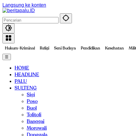
Langsung ke konten
Hukum-Kriminal
Religi
Seni Budaya
Pendidikan
Kesehatan
Mili
☰
HOME
HEADLINE
PALU
SULTENG
Sigi
Poso
Buol
Tolitoli
Banggai
Morowali
Donggala