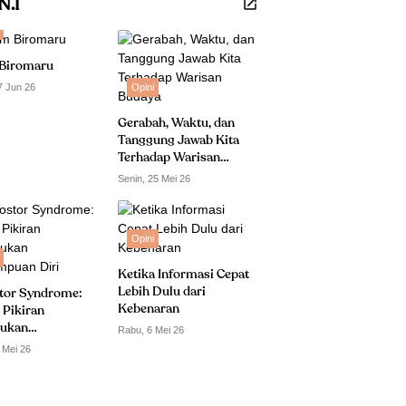
.N.I
Biromaru
7 Jun 26
Opini
Gerabah, Waktu, dan
Tanggung Jawab Kita
Terhadap Warisan
Budaya
Senin, 25 Mei 26
Opini
Ketika Informasi Cepat
Lebih Dulu dari
tor Syndrome:
Kebenaran
 Pikiran
ukan
Rabu, 6 Mei 26
puan Diri
 Mei 26