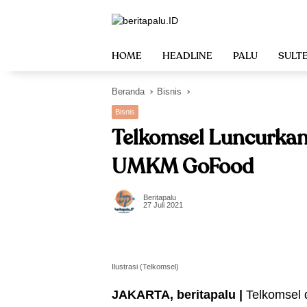
Langsung
ke
konten
HOME
HEADLINE
PALU
SULT
Beranda
Bisnis
Bisnis
Telkomsel Luncurkan
UMKM GoFood
Beritapalu
27 Juli 2021
Ilustrasi (Telkomsel)
JAKARTA, beritapalu |
Telkomsel 