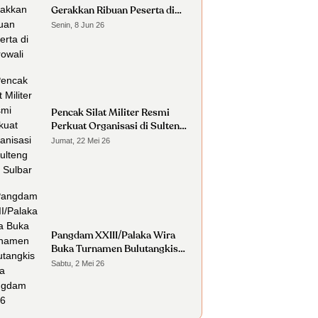
Gerakkan Ribuan Peserta di
Morowali
Senin, 8 Jun 26
Pencak Silat Militer Resmi
Perkuat Organisasi di Sulteng
dan Sulbar
Jumat, 22 Mei 26
Pangdam XXIII/Palaka Wira
Buka Turnamen Bulutangkis
Piala Pangdam 2026
Sabtu, 2 Mei 26