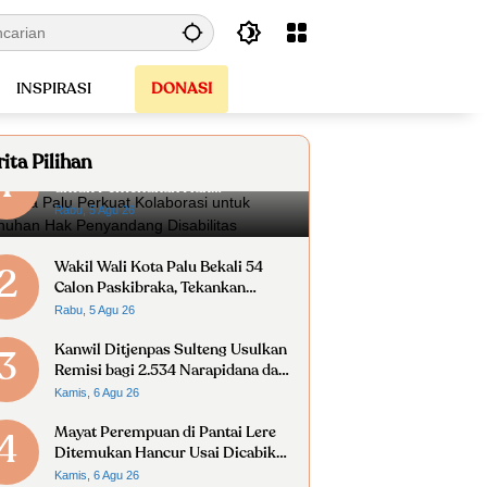
INSPIRASI
DONASI
ita Pilihan
Wali Kota Palu Perkuat Kolaborasi
1
untuk Pemenuhan Hak
Penyandang Disabilitas
Rabu, 5 Agu 26
Wakil Wali Kota Palu Bekali 54
2
Calon Paskibraka, Tekankan
Disiplin dan Nasionalisme
Rabu, 5 Agu 26
Kanwil Ditjenpas Sulteng Usulkan
3
Remisi bagi 2.534 Narapidana dan
Anak Binaan
Kamis, 6 Agu 26
Mayat Perempuan di Pantai Lere
4
Ditemukan Hancur Usai Dicabik
Buaya
Kamis, 6 Agu 26