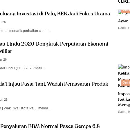
O.P.I
Opini
eluang Investasi di Palu, KEK Jadi Fokus Utama
Ayam 
u 26
Rabu, 1
mulai menarik perhatian calon…
nau Lindu 2026 Dongkrak Perputaran Ekonomi
iliar
ul 26
anau Lindu (FDL) 2026 tidak…
Opini
da Tinjau Pasar Tani, Wadah Pemasaran Produk
Impos
Ketika
un 26
Merag
d | Wakil Wali Kota Palu Imelda…
Kemam
Sabtu, 9
 Penyaluran BBM Normal Pasca Gempa 6,8