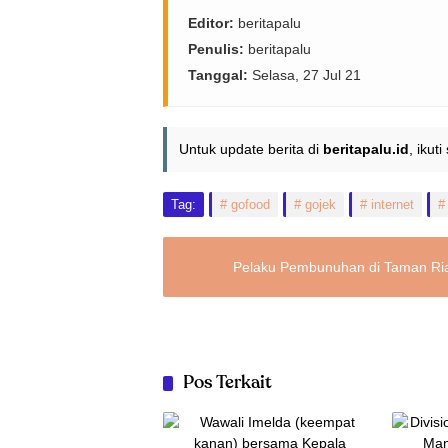
Editor:
beritapalu
Penulis:
beritapalu
Tanggal:
Selasa, 27 Jul 21
Untuk update berita di
beritapalu.id
, ikut
Tag:
gofood
gojek
internet
Pelaku Pembunuhan di Taman Ria 
Pos Terkait