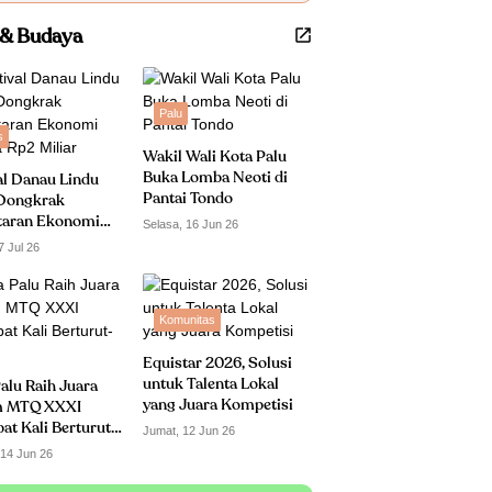
 & Budaya
Palu
s
Wakil Wali Kota Palu
Buka Lomba Neoti di
al Danau Lindu
Pantai Tondo
Dongkrak
taran Ekonomi
Selasa, 16 Jun 26
 Rp2 Miliar
7 Jul 26
Komunitas
Equistar 2026, Solusi
untuk Talenta Lokal
alu Raih Juara
yang Juara Kompetisi
 MTQ XXXI
t Kali Berturut-
Jumat, 12 Jun 26
 14 Jun 26