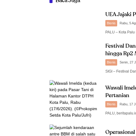
Baca Juga
UEA Jajaki P
Bisnis
Rabu, 5 Ag
PALU – Kota Palu 
Festival Da
hingga Rp2 M
Bisnis
Senin, 27 J
SIGI – Festival D
Wawali Imel
Pertanian
Bisnis
Rabu, 17 J
PALU, beritapalu.i
Operasional