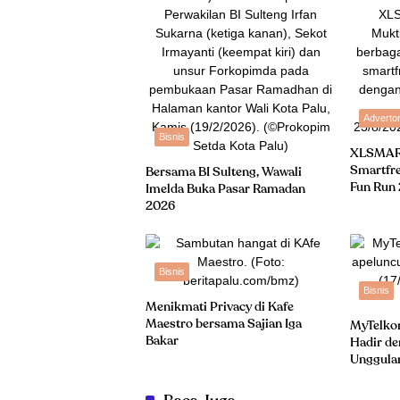
Advertor
Bisnis
XLSMART
Smartfre
Bersama BI Sulteng, Wawali
Fun Run
Imelda Buka Pasar Ramadan
2026
Bisnis
Bisnis
Menikmati Privacy di Kafe
Maestro bersama Sajian Iga
MyTelko
Bakar
Hadir de
Unggula