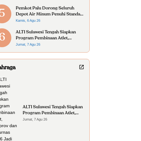
Pemkot Palu Dorong Seluruh
5
Depot Air Minum Penuhi Standar
Higiene Sanitasi
Kamis, 6 Agu 26
ALTI Sulawesi Tengah Siapkan
6
Program Pembinaan Atlet,
Porprov dan Kejurnas 2026 Jadi
Jumat, 7 Agu 26
Prioritas
ahraga
ALTI Sulawesi Tengah Siapkan
Program Pembinaan Atlet,
Porprov dan Kejurnas 2026
Jumat, 7 Agu 26
Jadi Prioritas