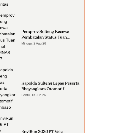
Pemprov Sulteng Kecewa
Pembatalan Status Tuan
Rumah FORNAS 2027
Minggu, 2 Agu 26
Kapolda Sulteng Lepas Peserta
Bhayangkara Otomotif
Nambaso
Sabtu, 13 Jun 26
EnviRun 2026 PT Vale