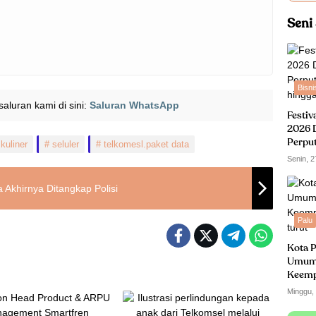
Seni
Bisni
i saluran kami di sini:
Saluran WhatsApp
Festiv
2026 
Perpu
kuliner
seluler
telkomesl.paket data
hingga
Senin, 2
Akhirnya Ditangkap Polisi
Palu
Kota P
Umum
Keempa
turut
Minggu,