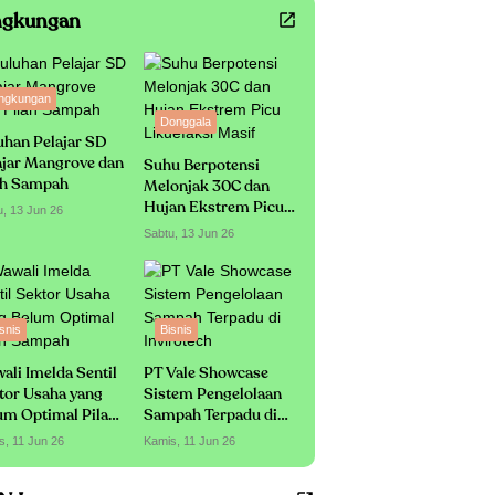
ngkungan
ingkungan
Donggala
uhan Pelajar SD
ajar Mangrove dan
Suhu Berpotensi
ah Sampah
Melonjak 30C dan
Hujan Ekstrem Picu
u, 13 Jun 26
Likuefaksi Masif
Sabtu, 13 Jun 26
snis
Bisnis
ali Imelda Sentil
PT Vale Showcase
tor Usaha yang
Sistem Pengelolaan
um Optimal Pilah
Sampah Terpadu di
mpah
Invirotech
s, 11 Jun 26
Kamis, 11 Jun 26