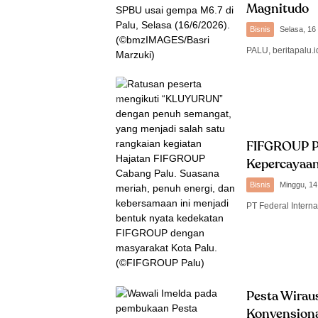
Magnitudo
Bisnis
Selasa, 16
PALU, beritapalu.
FIFGROUP Pa
Kepercayaa
Bisnis
Minggu, 14
PT Federal Intern
Pesta Wirau
Konvension