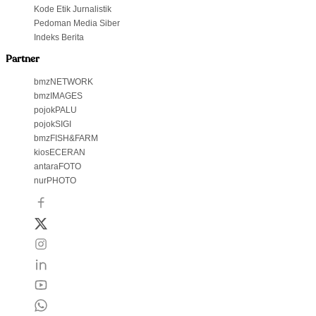
Kode Etik Jurnalistik
Pedoman Media Siber
Indeks Berita
Partner
bmzNETWORK
bmzIMAGES
pojokPALU
pojokSIGI
bmzFISH&FARM
kiosECERAN
antaraFOTO
nurPHOTO