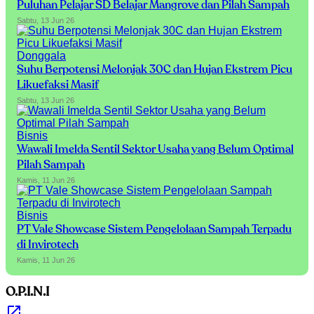
Puluhan Pelajar SD Belajar Mangrove dan Pilah Sampah
Sabtu, 13 Jun 26
Donggala
Suhu Berpotensi Melonjak 30C dan Hujan Ekstrem Picu
Likuefaksi Masif
Sabtu, 13 Jun 26
Bisnis
Wawali Imelda Sentil Sektor Usaha yang Belum Optimal
Pilah Sampah
Kamis, 11 Jun 26
Bisnis
PT Vale Showcase Sistem Pengelolaan Sampah Terpadu
di Invirotech
Kamis, 11 Jun 26
O.P.I.N.I