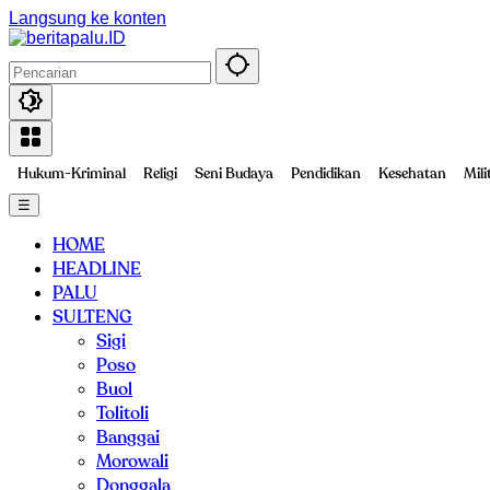
Langsung ke konten
Hukum-Kriminal
Religi
Seni Budaya
Pendidikan
Kesehatan
Mili
☰
HOME
HEADLINE
PALU
SULTENG
Sigi
Poso
Buol
Tolitoli
Banggai
Morowali
Donggala