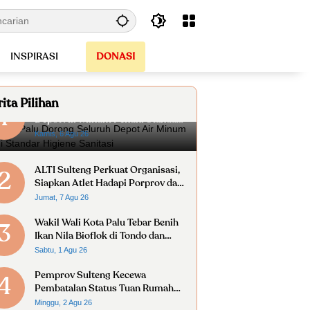
INSPIRASI
DONASI
ita Pilihan
Pemkot Palu Dorong Seluruh
1
Depot Air Minum Penuhi Standar
Higiene Sanitasi
Kamis, 6 Agu 26
ALTI Sulteng Perkuat Organisasi,
2
Siapkan Atlet Hadapi Porprov dan
Kejurnas
Jumat, 7 Agu 26
Wakil Wali Kota Palu Tebar Benih
3
Ikan Nila Bioflok di Tondo dan
Kabonena
Sabtu, 1 Agu 26
Pemprov Sulteng Kecewa
4
Pembatalan Status Tuan Rumah
FORNAS 2027
Minggu, 2 Agu 26