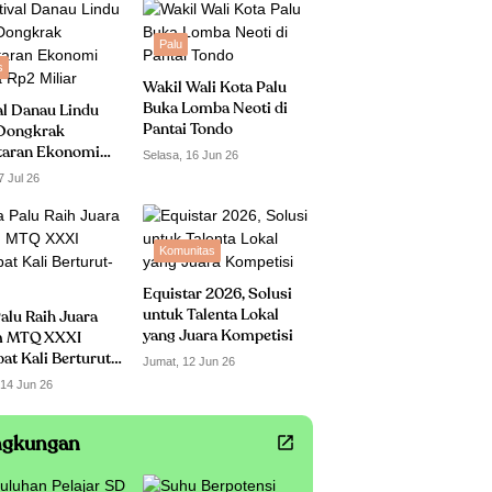
Palu
s
Wakil Wali Kota Palu
Buka Lomba Neoti di
al Danau Lindu
Pantai Tondo
Dongkrak
taran Ekonomi
Selasa, 16 Jun 26
 Rp2 Miliar
7 Jul 26
Komunitas
Equistar 2026, Solusi
untuk Talenta Lokal
alu Raih Juara
yang Juara Kompetisi
 MTQ XXXI
t Kali Berturut-
Jumat, 12 Jun 26
 14 Jun 26
ngkungan