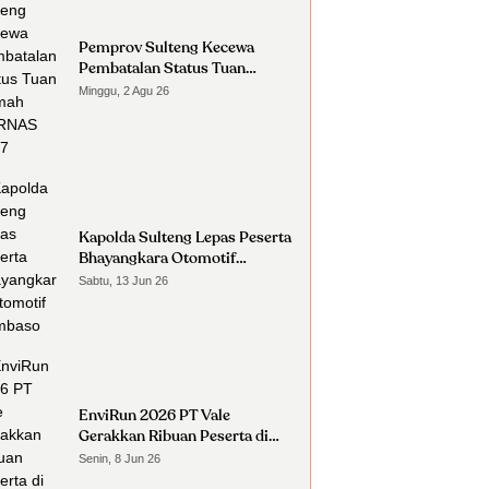
Pemprov Sulteng Kecewa
Pembatalan Status Tuan
Rumah FORNAS 2027
Minggu, 2 Agu 26
Kapolda Sulteng Lepas Peserta
Bhayangkara Otomotif
Nambaso
Sabtu, 13 Jun 26
EnviRun 2026 PT Vale
Gerakkan Ribuan Peserta di
Morowali
Senin, 8 Jun 26