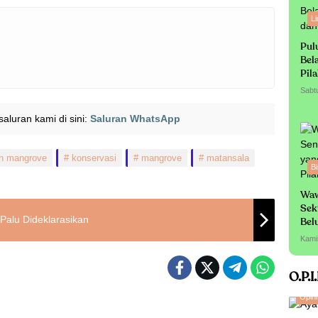
L
Pul
Bel
Pil
Sabt
i saluran kami di sini:
Saluran WhatsApp
n mangrove
konservasi
mangrove
matansala
Bi
Waw
Sek
 Palu Dideklarasikan
Bel
Sa
Kami
O.P.I
Opini