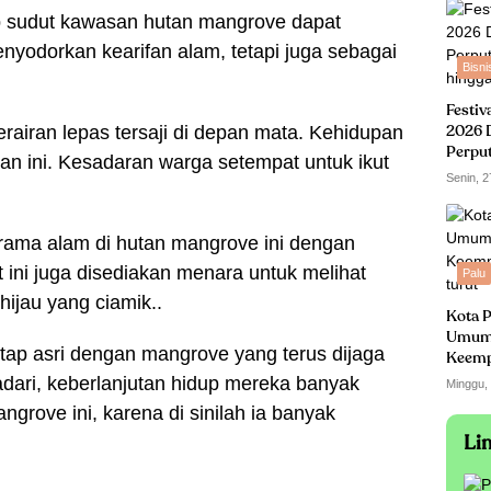
p sudut kawasan hutan mangrove dapat
menyodorkan kearifan alam, tetapi juga sebagai
Bisni
Festiv
rairan lepas tersaji di depan mata. Kehidupan
2026 
Perpu
san ini. Kesadaran warga setempat untuk ikut
hingga
Senin, 2
.
rama alam di hutan mangrove ini dengan
t ini juga disediakan menara untuk melihat
Palu
ijau yang ciamik..
Kota P
Umum
etap asri dengan mangrove yang terus dijaga
Keempa
turut
ari, keberlanjutan hidup mereka banyak
Minggu,
grove ini, karena di sinilah ia banyak
Li