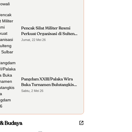
Pencak Silat Militer Resmi
Perkuat Organisasi di Sulteng
dan Sulbar
Jumat, 22 Mei 26
Pangdam XXIII/Palaka Wira
Buka Turnamen Bulutangkis
Piala Pangdam 2026
Sabtu, 2 Mei 26
 & Budaya