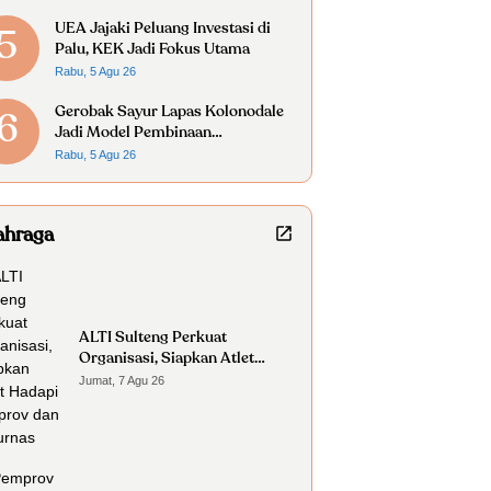
UEA Jajaki Peluang Investasi di
5
Palu, KEK Jadi Fokus Utama
Rabu, 5 Agu 26
Gerobak Sayur Lapas Kolonodale
6
Jadi Model Pembinaan
Kemandirian Warga Binaan
Rabu, 5 Agu 26
ahraga
ALTI Sulteng Perkuat
Organisasi, Siapkan Atlet
Hadapi Porprov dan Kejurnas
Jumat, 7 Agu 26