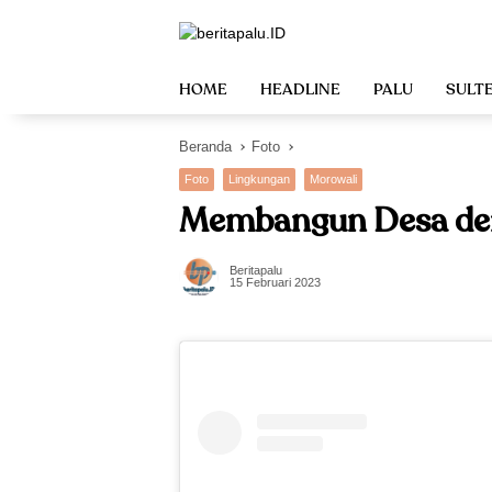
Langsung
ke
konten
HOME
HEADLINE
PALU
SULT
Beranda
Foto
Foto
Lingkungan
Morowali
Membangun Desa de
Beritapalu
15 Februari 2023