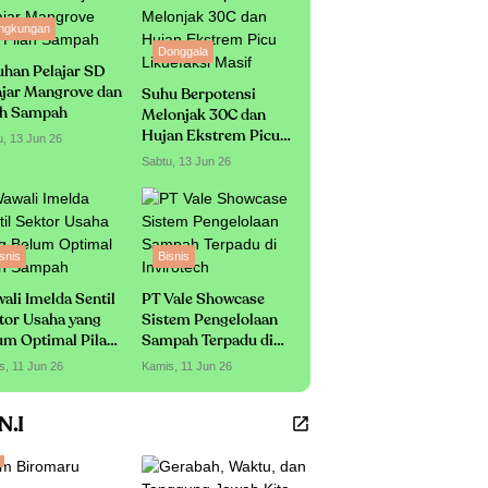
ingkungan
Donggala
uhan Pelajar SD
ajar Mangrove dan
Suhu Berpotensi
ah Sampah
Melonjak 30C dan
Hujan Ekstrem Picu
u, 13 Jun 26
Likuefaksi Masif
Sabtu, 13 Jun 26
snis
Bisnis
ali Imelda Sentil
PT Vale Showcase
tor Usaha yang
Sistem Pengelolaan
um Optimal Pilah
Sampah Terpadu di
mpah
Invirotech
s, 11 Jun 26
Kamis, 11 Jun 26
.N.I