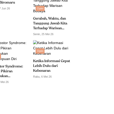
Biromaru
7 Jun 26
Opini
Gerabah, Waktu, dan
Tanggung Jawab Kita
Terhadap Warisan
Budaya
Senin, 25 Mei 26
Opini
Ketika Informasi Cepat
Lebih Dulu dari
tor Syndrome:
Kebenaran
 Pikiran
ukan
Rabu, 6 Mei 26
puan Diri
 Mei 26