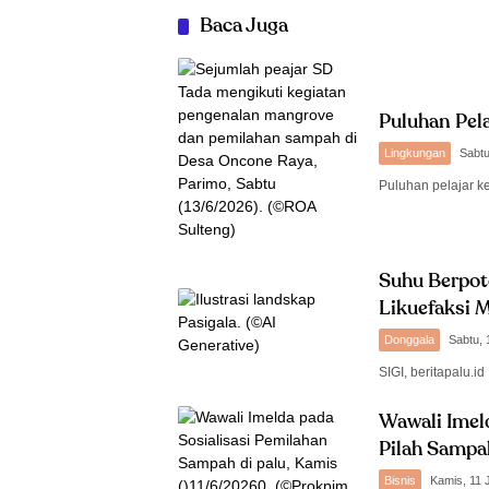
Baca Juga
Puluhan Pel
Lingkungan
Sabtu
Puluhan pelajar k
Suhu Berpot
Likuefaksi M
Donggala
Sabtu, 
SIGI, beritapalu.
Wawali Imel
Pilah Sampa
Bisnis
Kamis, 11 