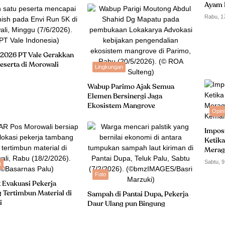
Ayam 
Rabu, 1
 2026 PT Vale Gerakkan
eserta di Morowali
Lingkungan
Wabup Parimo Ajak Semua
Elemen Bersinergi Jaga
Ekosistem Mangrove
Opini
Impos
Ketika
Merag
Kemam
Sabtu, 9
i
Foto
 Evakuasi Pekerja
Tertimbun Material di
Sampah di Pantai Dupa, Pekerja
i
Daur Ulang pun Bingung