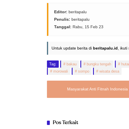
Editor:
beritapalu
Penulis:
beritapalu
Tanggal:
Rabu, 15 Feb 23
Untuk update berita di
beritapalu.id
, ikut
Tag:
bakau
bungku tengah
huta
morowali
sompo
wisata desa
Masyarakat Anti Fitnah Indonesia
Pos Terkait