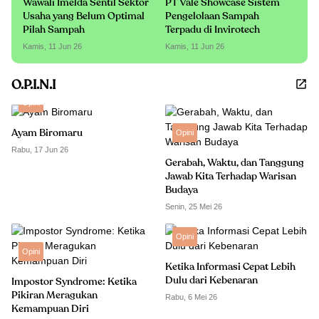
Wawali Imelda Sentil Sektor
PT Vale Showcase Sistem
Usaha yang Belum Optimal
Pengelolaan Sampah
Pilah Sampah
Terpadu di Invirotech
Kamis, 11 Jun 26
Kamis, 11 Jun 26
O.P.I.N.I
Opini
Ayam Biromaru
Opini
Rabu, 17 Jun 26
Gerabah, Waktu, dan Tanggung
Jawab Kita Terhadap Warisan
Budaya
Senin, 25 Mei 26
Opini
Opini
Ketika Informasi Cepat Lebih
Dulu dari Kebenaran
Impostor Syndrome: Ketika
Pikiran Meragukan
Rabu, 6 Mei 26
Kemampuan Diri