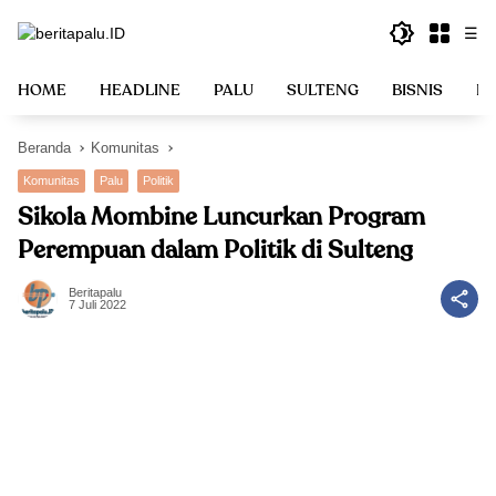
Langsung
☰
ke
konten
HOME
HEADLINE
PALU
SULTENG
BISNIS
PO
Beranda
Komunitas
Komunitas
Palu
Politik
Sikola Mombine Luncurkan Program
Perempuan dalam Politik di Sulteng
Beritapalu
7 Juli 2022