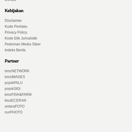
Kebijakan
Disclaimer
Kode Perilaku
Privacy Policy
Kode Etik Jurnalistik
Pedoman Media Siber
Indeks Berita
Partner
bmzNETWORK
bmzIMAGES
pojokPALU
pojokSIGI
bmzFISH&FARM
kiosECERAN
antaraFOTO
nurPHOTO