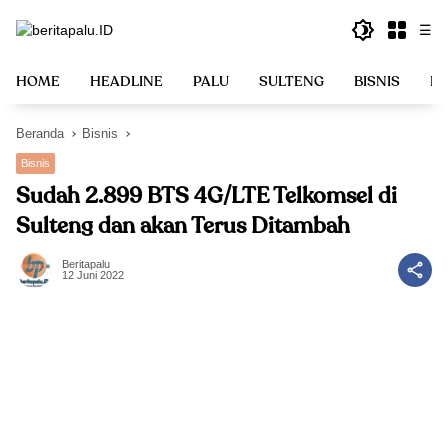
Langsung
☰
ke
konten
HOME
HEADLINE
PALU
SULTENG
BISNIS
PO
Beranda
Bisnis
Bisnis
Sudah 2.899 BTS 4G/LTE Telkomsel di
Sulteng dan akan Terus Ditambah
Beritapalu
12 Juni 2022