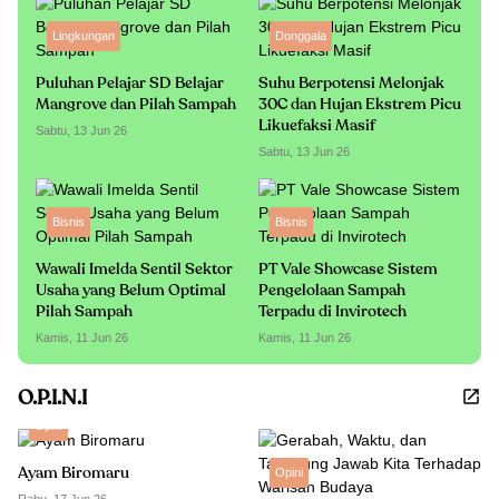
Lingkungan
Donggala
Puluhan Pelajar SD Belajar
Suhu Berpotensi Melonjak
Mangrove dan Pilah Sampah
30C dan Hujan Ekstrem Picu
Likuefaksi Masif
Sabtu, 13 Jun 26
Sabtu, 13 Jun 26
Bisnis
Bisnis
Wawali Imelda Sentil Sektor
PT Vale Showcase Sistem
Usaha yang Belum Optimal
Pengelolaan Sampah
Pilah Sampah
Terpadu di Invirotech
Kamis, 11 Jun 26
Kamis, 11 Jun 26
O.P.I.N.I
Opini
Ayam Biromaru
Opini