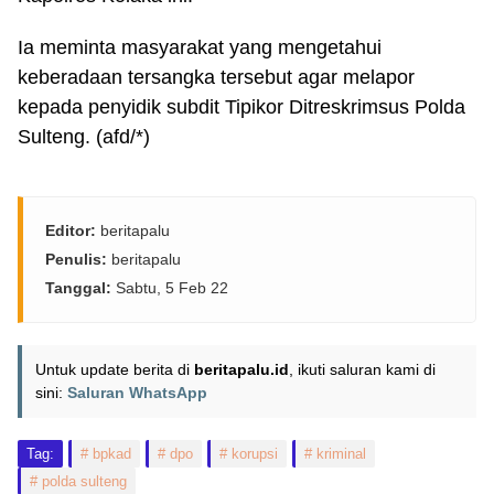
Ia meminta masyarakat yang mengetahui
keberadaan tersangka tersebut agar melapor
kepada penyidik subdit Tipikor Ditreskrimsus Polda
Sulteng. (afd/*)
Editor:
beritapalu
Penulis:
beritapalu
Tanggal:
Sabtu, 5 Feb 22
Untuk update berita di
beritapalu.id
, ikuti saluran kami di
sini:
Saluran WhatsApp
Tag:
bpkad
dpo
korupsi
kriminal
polda sulteng