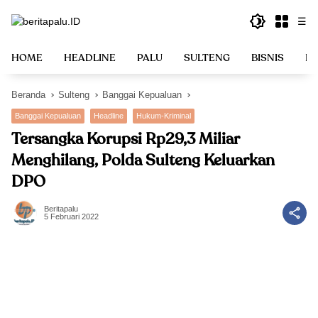
Langsung
☰
ke
konten
HOME
HEADLINE
PALU
SULTENG
BISNIS
PO
Beranda
Sulteng
Banggai Kepualuan
Banggai Kepualuan
Headline
Hukum-Kriminal
Tersangka Korupsi Rp29,3 Miliar
Menghilang, Polda Sulteng Keluarkan
DPO
Beritapalu
5 Februari 2022