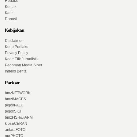
Redaksi
Kontak
Karir
Donasi
Kebijakan
Disclaimer
Kode Perilaku
Privacy Policy
Kode Etik Jurnalistik
Pedoman Media Siber
Indeks Berita
Partner
bmzNETWORK
bmzIMAGES
pojokPALU
pojokSIGI
bmzFISH&FARM
kiosECERAN
antaraFOTO
nurPHOTO