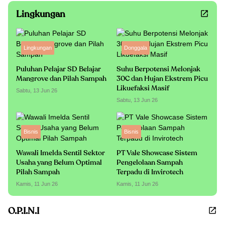
Lingkungan
Lingkungan
Donggala
Puluhan Pelajar SD Belajar
Suhu Berpotensi Melonjak
Mangrove dan Pilah Sampah
30C dan Hujan Ekstrem Picu
Likuefaksi Masif
Sabtu, 13 Jun 26
Sabtu, 13 Jun 26
Bisnis
Bisnis
Wawali Imelda Sentil Sektor
PT Vale Showcase Sistem
Usaha yang Belum Optimal
Pengelolaan Sampah
Pilah Sampah
Terpadu di Invirotech
Kamis, 11 Jun 26
Kamis, 11 Jun 26
O.P.I.N.I
Opini