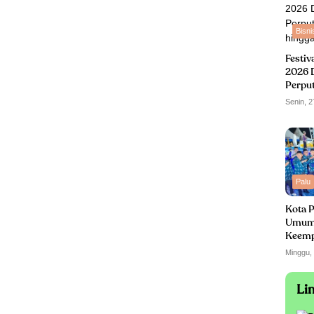
Bisni
Festiv
2026 
Perpu
hingga
Senin, 2
Palu
Kota P
Umum
Keempa
turut
Minggu,
Li