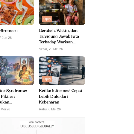
Opini
Biromaru
Gerabah, Waktu, dan
Tanggung Jawab Kita
7 Jun 26
Terhadap Warisan
Budaya
Senin, 25 Mei 26
Opini
tor Syndrome:
Ketika Informasi Cepat
 Pikiran
Lebih Dulu dari
ukan
Kebenaran
puan Diri
 Mei 26
Rabu, 6 Mei 26