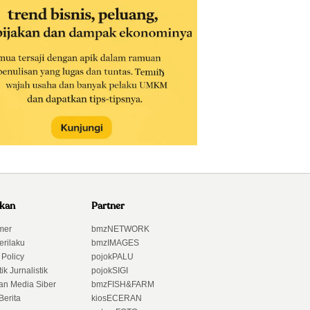
akan
Partner
mer
bmzNETWORK
erilaku
bmzIMAGES
 Policy
pojokPALU
ik Jurnalistik
pojokSIGI
n Media Siber
bmzFISH&FARM
Berita
kiosECERAN