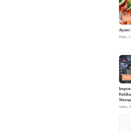
Opini
Ayam 
Rabu, 1
Opini
Impos
Ketika
Merag
Kemam
Sabtu, 9