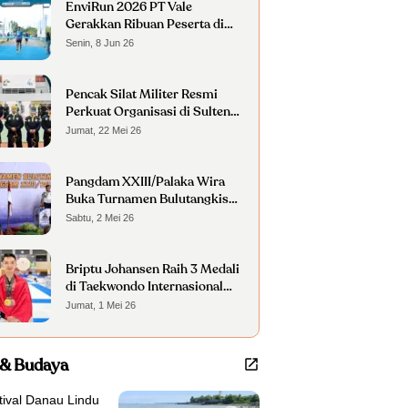
EnviRun 2026 PT Vale
Gerakkan Ribuan Peserta di
Morowali
Senin, 8 Jun 26
Pencak Silat Militer Resmi
Perkuat Organisasi di Sulteng
dan Sulbar
Jumat, 22 Mei 26
Pangdam XXIII/Palaka Wira
Buka Turnamen Bulutangkis
Piala Pangdam 2026
Sabtu, 2 Mei 26
Briptu Johansen Raih 3 Medali
di Taekwondo Internasional
Osaka 2026
Jumat, 1 Mei 26
 & Budaya