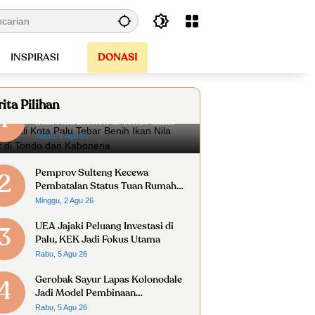
INSPIRASI
DONASI
ita Pilihan
Wakil Wali Kota Palu Tebar Benih
1
Ikan Nila Bioflok di Tondo dan
Kabonena
Sabtu, 1 Agu 26
Pemprov Sulteng Kecewa
2
Pembatalan Status Tuan Rumah
FORNAS 2027
Minggu, 2 Agu 26
UEA Jajaki Peluang Investasi di
3
Palu, KEK Jadi Fokus Utama
Rabu, 5 Agu 26
Gerobak Sayur Lapas Kolonodale
4
Jadi Model Pembinaan
Kemandirian Warga Binaan
Rabu, 5 Agu 26