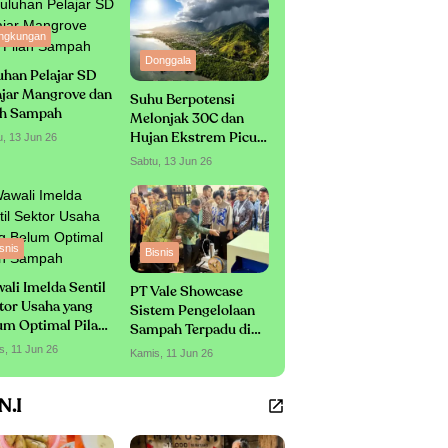
ingkungan
Donggala
uhan Pelajar SD
ajar Mangrove dan
Suhu Berpotensi
ah Sampah
Melonjak 30C dan
u, 13 Jun 26
Hujan Ekstrem Picu
Likuefaksi Masif
Sabtu, 13 Jun 26
snis
Bisnis
ali Imelda Sentil
PT Vale Showcase
tor Usaha yang
Sistem Pengelolaan
um Optimal Pilah
Sampah Terpadu di
mpah
Invirotech
s, 11 Jun 26
Kamis, 11 Jun 26
.N.I