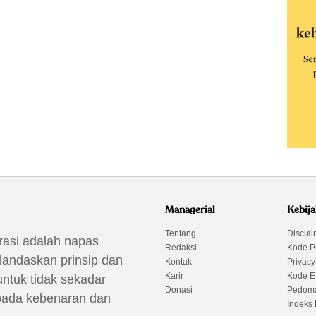
Managerial
Kebij
Tentang
Disclai
rasi adalah napas
Redaksi
Kode P
landaskan prinsip dan
Kontak
Privacy
Karir
Kode Et
untuk tidak sekadar
Donasi
Pedoma
 pada kebenaran dan
Indeks 