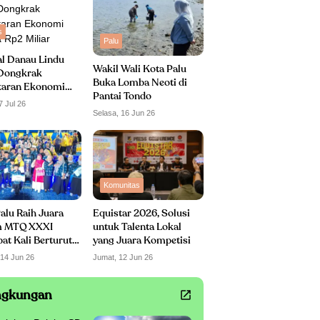
s
Palu
al Danau Lindu
Wakil Wali Kota Palu
Dongkrak
Buka Lomba Neoti di
taran Ekonomi
Pantai Tondo
 Rp2 Miliar
7 Jul 26
Selasa, 16 Jun 26
Komunitas
alu Raih Juara
Equistar 2026, Solusi
 MTQ XXXI
untuk Talenta Lokal
t Kali Berturut-
yang Juara Kompetisi
 14 Jun 26
Jumat, 12 Jun 26
ngkungan