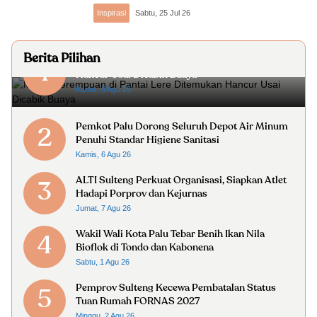
Inspirasi
Sabtu, 25 Jul 26
Berita Pilihan
Mayat Perempuan di Pantai Lere Ditemukan
1
Hancur Usai Dicabik Buaya
Kamis, 6 Agu 26
Pemkot Palu Dorong Seluruh Depot Air Minum
2
Penuhi Standar Higiene Sanitasi
Kamis, 6 Agu 26
ALTI Sulteng Perkuat Organisasi, Siapkan Atlet
3
Hadapi Porprov dan Kejurnas
Jumat, 7 Agu 26
Wakil Wali Kota Palu Tebar Benih Ikan Nila
4
Bioflok di Tondo dan Kabonena
Sabtu, 1 Agu 26
Pemprov Sulteng Kecewa Pembatalan Status
5
Tuan Rumah FORNAS 2027
Minggu, 2 Agu 26