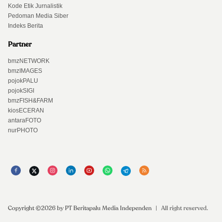
Kode Etik Jurnalistik
Pedoman Media Siber
Indeks Berita
Partner
bmzNETWORK
bmzIMAGES
pojokPALU
pojokSIGI
bmzFISH&FARM
kiosECERAN
antaraFOTO
nurPHOTO
Copyright ©2026 by PT Beritapalu Media Independen
|
All right reserved.