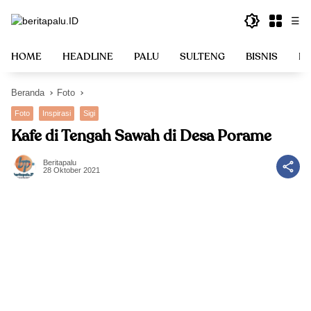
Langsung
☰
ke
konten
HOME
HEADLINE
PALU
SULTENG
BISNIS
PO
Beranda
Foto
Foto
Inspirasi
Sigi
Kafe di Tengah Sawah di Desa Porame
Beritapalu
28 Oktober 2021