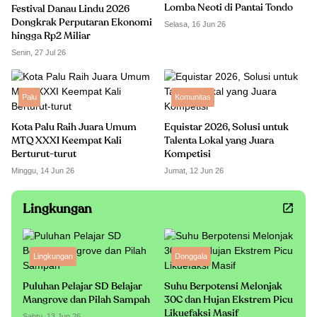
Lomba Neoti di Pantai Tondo
Festival Danau Lindu 2026
Dongkrak Perputaran Ekonomi
Selasa, 16 Jun 26
hingga Rp2 Miliar
Senin, 27 Jul 26
Palu
Komunitas
Kota Palu Raih Juara Umum
Equistar 2026, Solusi untuk
MTQ XXXI Keempat Kali
Talenta Lokal yang Juara
Berturut-turut
Kompetisi
Minggu, 14 Jun 26
Jumat, 12 Jun 26
Lingkungan
Lingkungan
Donggala
Puluhan Pelajar SD Belajar
Suhu Berpotensi Melonjak
Mangrove dan Pilah Sampah
30C dan Hujan Ekstrem Picu
Likuefaksi Masif
Sabtu, 13 Jun 26