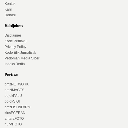
Kontak
Karir
Donasi
Kebijakan
Disclaimer
Kode Perilaku
Privacy Policy
Kode Etik Jurnalistik
Pedoman Media Siber
Indeks Berita
Partner
bmzNETWORK
bmzIMAGES
pojokPALU
pojokSIGI
bmzFISH&FARM
kiosECERAN
antaraFOTO
nurPHOTO