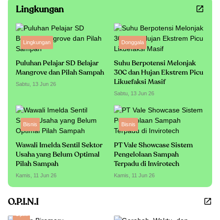
Lingkungan
Lingkungan
Donggala
Puluhan Pelajar SD Belajar
Suhu Berpotensi Melonjak
Mangrove dan Pilah Sampah
30C dan Hujan Ekstrem Picu
Likuefaksi Masif
Sabtu, 13 Jun 26
Sabtu, 13 Jun 26
Bisnis
Bisnis
Wawali Imelda Sentil Sektor
PT Vale Showcase Sistem
Usaha yang Belum Optimal
Pengelolaan Sampah
Pilah Sampah
Terpadu di Invirotech
Kamis, 11 Jun 26
Kamis, 11 Jun 26
O.P.I.N.I
Opini