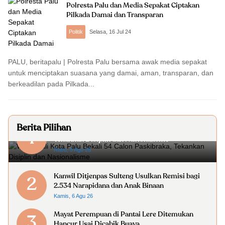
Polresta Palu dan Media Sepakat Ciptakan
Pilkada Damai dan Transparan
Politik
Selasa, 16 Jul 24
PALU, beritapalu | Polresta Palu bersama awak media sepakat
untuk menciptakan suasana yang damai, aman, transparan, dan
berkeadilan pada Pilkada...
Berita Pilihan
Wakil Wali Kota Palu Bekali 54 Calon Paskibraka,
1
Tekankan Disiplin dan Nasionalisme
Rabu, 5 Agu 26
Kanwil Ditjenpas Sulteng Usulkan Remisi bagi
2
2.534 Narapidana dan Anak Binaan
Kamis, 6 Agu 26
Mayat Perempuan di Pantai Lere Ditemukan
3
Hancur Usai Dicabik Buaya