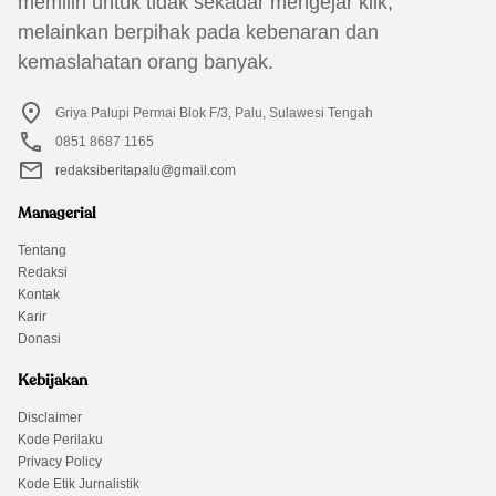
memilih untuk tidak sekadar mengejar klik,
melainkan berpihak pada kebenaran dan
kemaslahatan orang banyak.
Griya Palupi Permai Blok F/3, Palu, Sulawesi Tengah
0851 8687 1165
redaksiberitapalu@gmail.com
Managerial
Tentang
Redaksi
Kontak
Karir
Donasi
Kebijakan
Disclaimer
Kode Perilaku
Privacy Policy
Kode Etik Jurnalistik