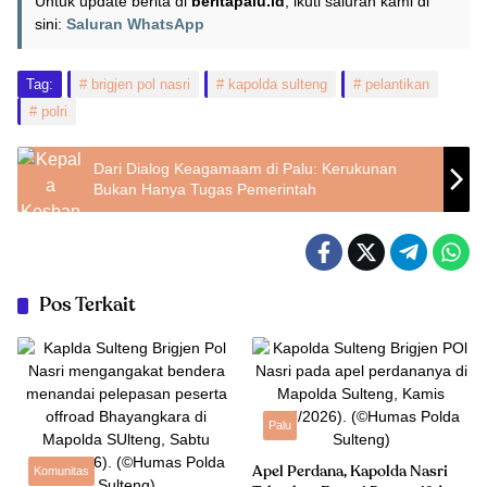
Untuk update berita di
beritapalu.id
, ikuti saluran kami di
sini:
Saluran WhatsApp
Tag:
brigjen pol nasri
kapolda sulteng
pelantikan
polri
Dari Dialog Keagamaam di Palu: Kerukunan
Bukan Hanya Tugas Pemerintah
Pos Terkait
Palu
Komunitas
Apel Perdana, Kapolda Nasri