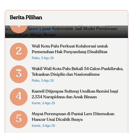
Berita Pilihan
Gerobak Sayur Lapas Kolonodale Jadi Model
1
Pembinaan Kemandirian Warga Binaan
Rabu, 5 Agu 26
Wali Kota Palu Perkuat Kolaborasi untuk
2
Pemenuhan Hak Penyandang Disabilitas
Rabu, 5 Agu 26
Wakil Wali Kota Palu Bekali 54 Calon Paskibraka,
3
Tekankan Disiplin dan Nasionalisme
Rabu, 5 Agu 26
Kanwil Ditjenpas Sulteng Usulkan Remisi bagi
4
2.534 Narapidana dan Anak Binaan
Kamis, 6 Agu 26
Mayat Perempuan di Pantai Lere Ditemukan
5
Hancur Usai Dicabik Buaya
Kamis, 6 Agu 26