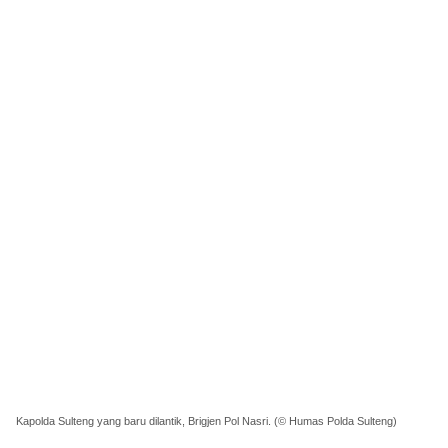
Kapolda Sulteng yang baru dilantik, Brigjen Pol Nasri. (© Humas Polda Sulteng)