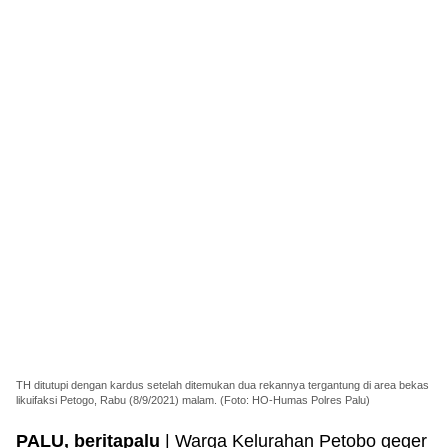
TH ditutupi dengan kardus setelah ditemukan dua rekannya tergantung di area bekas
likuifaksi Petogo, Rabu (8/9/2021) malam. (Foto: HO-Humas Polres Palu)
PALU, beritapalu
| Warga Kelurahan Petobo geger