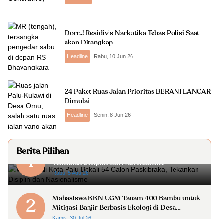
Dorr..! Residivis Narkotika Tebas Polisi Saat
akan Ditangkap
Headline
Rabu, 10 Jun 26
24 Paket Ruas Jalan Prioritas BERANI LANCAR
Dimulai
Headline
Senin, 8 Jun 26
Berita Pilihan
Wakil Wali Kota Palu Bekali 54 Calon Paskibraka,
1
Tekankan Disiplin dan Nasionalisme
Rabu, 5 Agu 26
Mahasiswa KKN UGM Tanam 400 Bambu untuk
2
Mitigasi Banjir Berbasis Ekologi di Desa
Limboro
Kamis, 30 Jul 26