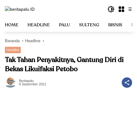
Langsung
☰
ke
konten
HOME
HEADLINE
PALU
SULTENG
BISNIS
PO
Beranda
Headline
Headline
Tak Tahan Penyakitnya, Gantung Diri di
Bekas Likuifaksi Petobo
Beritapalu
8 September 2021