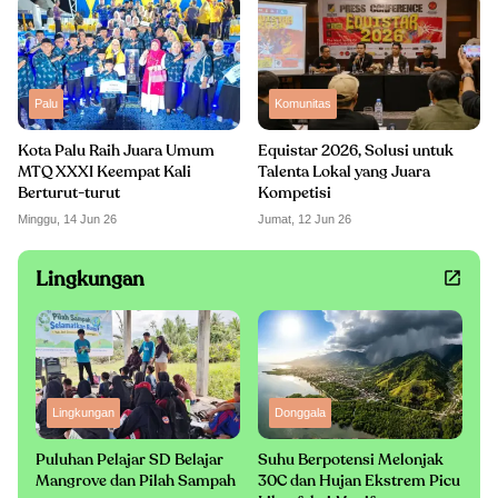
Palu
Komunitas
Kota Palu Raih Juara Umum
Equistar 2026, Solusi untuk
MTQ XXXI Keempat Kali
Talenta Lokal yang Juara
Berturut-turut
Kompetisi
Minggu, 14 Jun 26
Jumat, 12 Jun 26
Lingkungan
Lingkungan
Donggala
Puluhan Pelajar SD Belajar
Suhu Berpotensi Melonjak
Mangrove dan Pilah Sampah
30C dan Hujan Ekstrem Picu