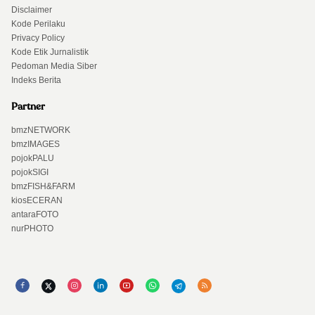
Disclaimer
Kode Perilaku
Privacy Policy
Kode Etik Jurnalistik
Pedoman Media Siber
Indeks Berita
Partner
bmzNETWORK
bmzIMAGES
pojokPALU
pojokSIGI
bmzFISH&FARM
kiosECERAN
antaraFOTO
nurPHOTO