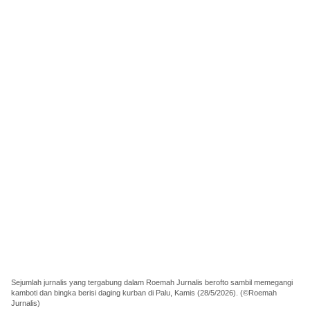
Sejumlah jurnalis yang tergabung dalam Roemah Jurnalis berofto sambil memegangi
kamboti dan bingka berisi daging kurban di Palu, Kamis (28/5/2026). (©Roemah
Jurnalis)