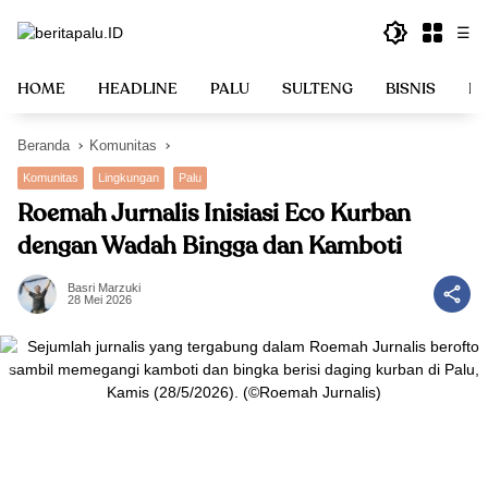
Langsung
☰
ke
konten
HOME
HEADLINE
PALU
SULTENG
BISNIS
PO
Beranda
Komunitas
Komunitas
Lingkungan
Palu
Roemah Jurnalis Inisiasi Eco Kurban
dengan Wadah Bingga dan Kamboti
Basri Marzuki
28 Mei 2026