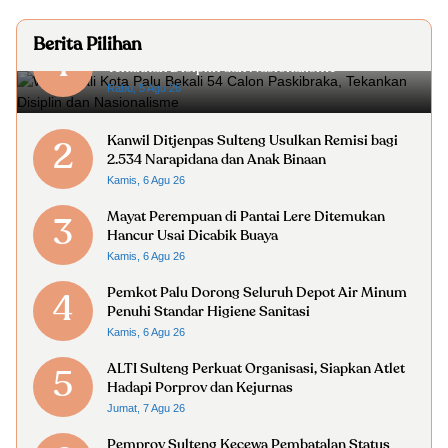
Berita Pilihan
Wakil Wali Kota Palu Bekali 54 Calon Paskibraka,
1
Tekankan Disiplin dan Nasionalisme
Rabu, 5 Agu 26
Kanwil Ditjenpas Sulteng Usulkan Remisi bagi
2
2.534 Narapidana dan Anak Binaan
Kamis, 6 Agu 26
Mayat Perempuan di Pantai Lere Ditemukan
3
Hancur Usai Dicabik Buaya
Kamis, 6 Agu 26
Pemkot Palu Dorong Seluruh Depot Air Minum
4
Penuhi Standar Higiene Sanitasi
Kamis, 6 Agu 26
ALTI Sulteng Perkuat Organisasi, Siapkan Atlet
5
Hadapi Porprov dan Kejurnas
Jumat, 7 Agu 26
Pemprov Sulteng Kecewa Pembatalan Status