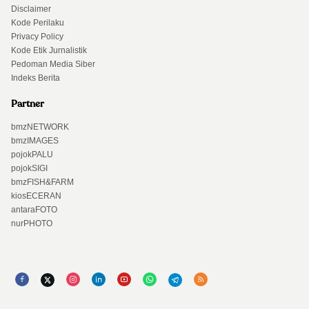
Disclaimer
Kode Perilaku
Privacy Policy
Kode Etik Jurnalistik
Pedoman Media Siber
Indeks Berita
Partner
bmzNETWORK
bmzIMAGES
pojokPALU
pojokSIGI
bmzFISH&FARM
kiosECERAN
antaraFOTO
nurPHOTO