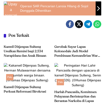
Operasi SAR Pencarian Lansia Hilang di Sojol
Donggala Dihentikan
Pos Terkait
Hukum-Kriminal
Inspirasi
Kanwil Ditjenpas Sulteng
Gerobak Sayur Lapas
Usulkan Remisi bagi 2.534
Kolonodale Jadi Model
Narapidana dan Anak Binaan
Pembinaan Kemandirian Warga
Binaan
Palu
Palu
Kanwil Ditjenpas Sulteng
Perkuat Reformasi Birokrasi
Harlah Pancasila, Komitmen
Pelayanan Berintegritas dan
Berantas Narkoba di Lapas