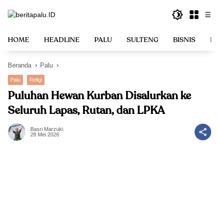
Langsung
☰
ke
konten
HOME
HEADLINE
PALU
SULTENG
BISNIS
PO
Beranda
Palu
Palu
Religi
Puluhan Hewan Kurban Disalurkan ke
Seluruh Lapas, Rutan, dan LPKA
Basri Marzuki
28 Mei 2026