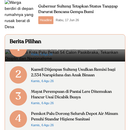
Gubernur Sulteng Tetapkan Status Tanggap
Darurat Bencana Gempa Bumi
Headline
Rabu, 17 Jun 26
Berita Pilihan
Wakil Wali Kota Palu Bekali 54 Calon Paskibraka,
1
Tekankan Disiplin dan Nasionalisme
Rabu, 5 Agu 26
Kanwil Ditjenpas Sulteng Usulkan Remisi bagi
2
2.534 Narapidana dan Anak Binaan
Kamis, 6 Agu 26
Mayat Perempuan di Pantai Lere Ditemukan
3
Hancur Usai Dicabik Buaya
Kamis, 6 Agu 26
Pemkot Palu Dorong Seluruh Depot Air Minum
4
Penuhi Standar Higiene Sanitasi
Kamis, 6 Agu 26