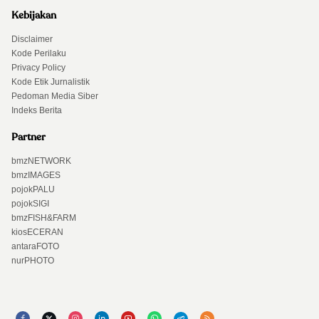
Kebijakan
Disclaimer
Kode Perilaku
Privacy Policy
Kode Etik Jurnalistik
Pedoman Media Siber
Indeks Berita
Partner
bmzNETWORK
bmzIMAGES
pojokPALU
pojokSIGI
bmzFISH&FARM
kiosECERAN
antaraFOTO
nurPHOTO