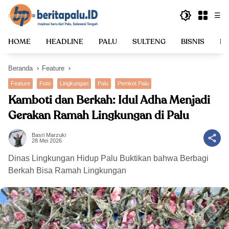
Langsung
☰
ke
konten
HOME
HEADLINE
PALU
SULTENG
BISNIS
PO
Beranda
Feature
Feature
Foto
Lingkungan
Palu
Pemkot Palu
Kamboti dan Berkah: Idul Adha Menjadi
Gerakan Ramah Lingkungan di Palu
Basri Marzuki
28 Mei 2026
Dinas Lingkungan Hidup Palu Buktikan bahwa Berbagi
Berkah Bisa Ramah Lingkungan