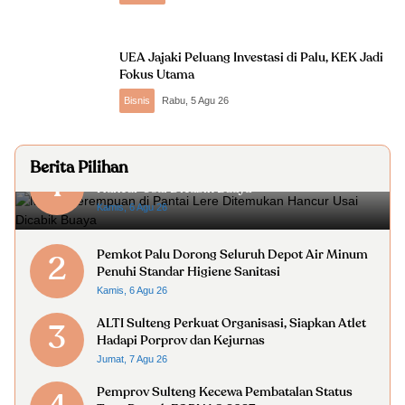
UEA Jajaki Peluang Investasi di Palu, KEK Jadi
Fokus Utama
Bisnis
Rabu, 5 Agu 26
Berita Pilihan
Mayat Perempuan di Pantai Lere Ditemukan
1
Hancur Usai Dicabik Buaya
Kamis, 6 Agu 26
Pemkot Palu Dorong Seluruh Depot Air Minum
2
Penuhi Standar Higiene Sanitasi
Kamis, 6 Agu 26
ALTI Sulteng Perkuat Organisasi, Siapkan Atlet
3
Hadapi Porprov dan Kejurnas
Jumat, 7 Agu 26
Pemprov Sulteng Kecewa Pembatalan Status