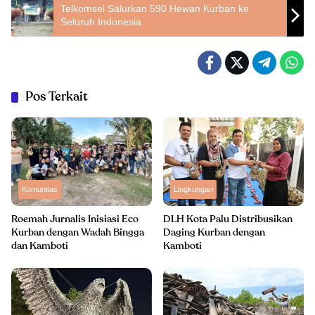
Telkomsel Salurkan 590 Hewan Kurban ke
Seluruh Indonesia
Pos Terkait
Komunitas
Lingkungan
Roemah Jurnalis Inisiasi Eco
DLH Kota Palu Distribusikan
Kurban dengan Wadah Bingga
Daging Kurban dengan
dan Kamboti
Kamboti