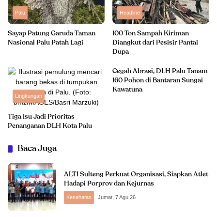
Palu
Headline
Sayap Patung Garuda Taman
100 Ton Sampah Kiriman
Nasional Palu Patah Lagi
Diangkut dari Pesisir Pantai
Dupa
Cegah Abrasi, DLH Palu Tanam
160 Pohon di Bantaran Sungai
Kawatuna
Lingkungan
Tiga Isu Jadi Prioritas
Penanganan DLH Kota Palu
Baca Juga
ALTI Sulteng Perkuat Organisasi, Siapkan Atlet
Hadapi Porprov dan Kejurnas
Kesehatan
Jumat, 7 Agu 26