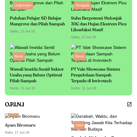
Lingkungan
Donggala
Puluhan Pelajar SD Belajar
Suhu Berpotensi Melonjak
Mangrove dan Pilah Sampah
30C dan Hujan Ekstrem Picu
Likuefaksi Masif
Sabtu, 13 Jun 26
Sabtu, 13 Jun 26
Bisnis
Bisnis
Wawali Imelda Sentil Sektor
PT Vale Showcase Sistem
Usaha yang Belum Optimal
Pengelolaan Sampah
Pilah Sampah
Terpadu di Invirotech
Kamis, 11 Jun 26
Kamis, 11 Jun 26
O.P.I.N.I
Opini
Ayam Biromaru
Opini
Rabu, 17 Jun 26