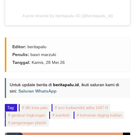
A post shared by beritapalu.ID (@beritapalu_id)
Editor:
beritapalu
Penulis:
basri marzuki
Tanggal:
Kamis, 28 Mei 26
Untuk update berita di
beritapalu.id
, ikuti saluran kami di
sini:
Saluran WhatsApp
Tag:
dlh kota palu
eco kurbamidul adha 1447 H
gerakan lnigkungan
kamboti
kemasan daging kurban
pengurangan plastik