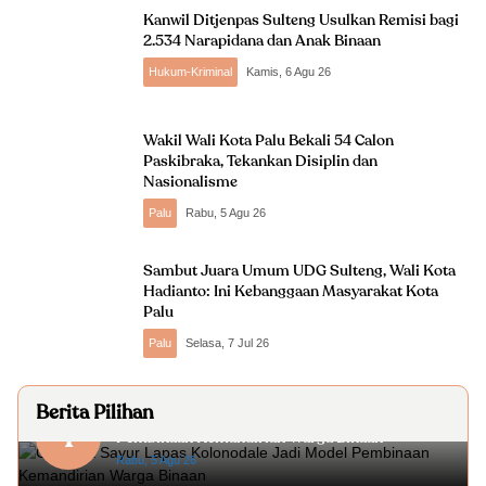
Kanwil Ditjenpas Sulteng Usulkan Remisi bagi
2.534 Narapidana dan Anak Binaan
Hukum-Kriminal
Kamis, 6 Agu 26
Wakil Wali Kota Palu Bekali 54 Calon
Paskibraka, Tekankan Disiplin dan
Nasionalisme
Palu
Rabu, 5 Agu 26
Sambut Juara Umum UDG Sulteng, Wali Kota
Hadianto: Ini Kebanggaan Masyarakat Kota
Palu
Palu
Selasa, 7 Jul 26
Berita Pilihan
Gerobak Sayur Lapas Kolonodale Jadi Model
1
Pembinaan Kemandirian Warga Binaan
Rabu, 5 Agu 26