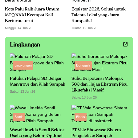
Kota Palu Raih Juara Umum
Equistar 2026, Solusi untuk
MTQ XXXI Keempat Kali
Talenta Lokal yang Juara
Berturut-turut
Kompetisi
Minggu, 14 Jun 26
Jumat, 12 Jun 26
Lingkungan
Lingkungan
Donggala
Puluhan Pelajar SD Belajar
Suhu Berpotensi Melonjak
Mangrove dan Pilah Sampah
30C dan Hujan Ekstrem Picu
Likuefaksi Masif
Sabtu, 13 Jun 26
Sabtu, 13 Jun 26
Bisnis
Bisnis
Wawali Imelda Sentil Sektor
PT Vale Showcase Sistem
Usaha yang Belum Optimal
Pengelolaan Sampah