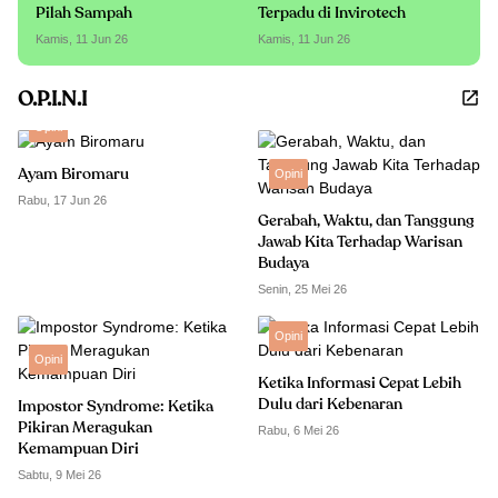
Pilah Sampah
Terpadu di Invirotech
Kamis, 11 Jun 26
Kamis, 11 Jun 26
O.P.I.N.I
Opini
Ayam Biromaru
Opini
Rabu, 17 Jun 26
Gerabah, Waktu, dan Tanggung
Jawab Kita Terhadap Warisan
Budaya
Senin, 25 Mei 26
Opini
Opini
Ketika Informasi Cepat Lebih
Dulu dari Kebenaran
Impostor Syndrome: Ketika
Pikiran Meragukan
Rabu, 6 Mei 26
Kemampuan Diri
Sabtu, 9 Mei 26