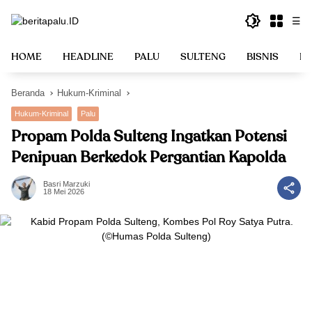
Langsung
☰
ke
konten
HOME
HEADLINE
PALU
SULTENG
BISNIS
PO
Beranda
Hukum-Kriminal
Hukum-Kriminal
Palu
Propam Polda Sulteng Ingatkan Potensi
Penipuan Berkedok Pergantian Kapolda
Basri Marzuki
18 Mei 2026