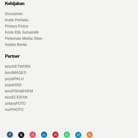
Kebijakan
Disclaimer
Kode Perilaku
Privacy Policy
Kode Etik Jurnalistik
Pedoman Media Siber
Indeks Berita
Partner
bmzNETWORK
bmzIMAGES
pojokPALU
pojokSIGI
bmzFISH&FARM
kiosECERAN
antaraFOTO
nurPHOTO