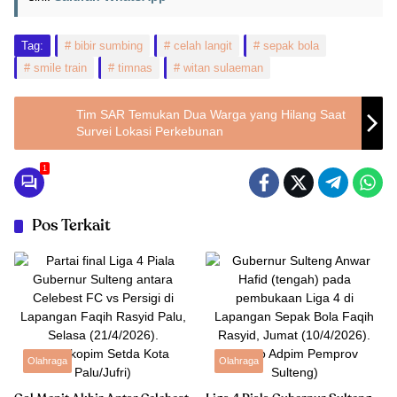
Tag:
bibir sumbing
celah langit
sepak bola
smile train
timnas
witan sulaeman
Tim SAR Temukan Dua Warga yang Hilang Saat
Survei Lokasi Perkebunan
1
Pos Terkait
Olahraga
Olahraga