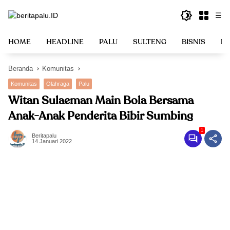
Langsung
☰
ke
konten
HOME
HEADLINE
PALU
SULTENG
BISNIS
PO
Beranda
Komunitas
Komunitas
Olahraga
Palu
Witan Sulaeman Main Bola Bersama
Anak-Anak Penderita Bibir Sumbing
1
Beritapalu
14 Januari 2022