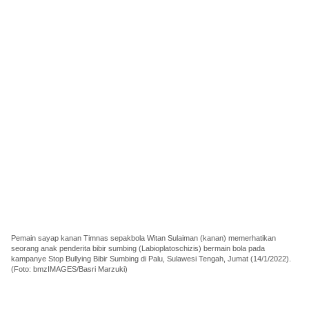
Pemain sayap kanan Timnas sepakbola Witan Sulaiman (kanan) memerhatikan
seorang anak penderita bibir sumbing (Labioplatoschizis) bermain bola pada
kampanye Stop Bullying Bibir Sumbing di Palu, Sulawesi Tengah, Jumat (14/1/2022).
(Foto: bmzIMAGES/Basri Marzuki)