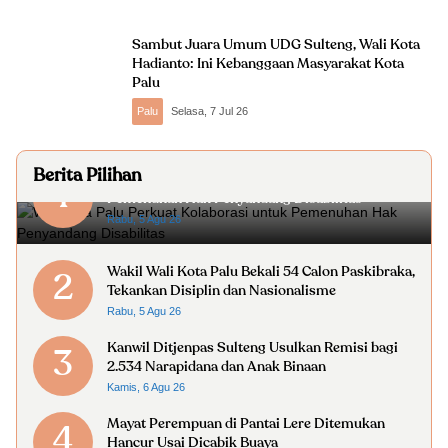
Sambut Juara Umum UDG Sulteng, Wali Kota
Hadianto: Ini Kebanggaan Masyarakat Kota
Palu
Palu
Selasa, 7 Jul 26
Berita Pilihan
Wali Kota Palu Perkuat Kolaborasi untuk
1
Pemenuhan Hak Penyandang Disabilitas
Rabu, 5 Agu 26
Wakil Wali Kota Palu Bekali 54 Calon Paskibraka,
2
Tekankan Disiplin dan Nasionalisme
Rabu, 5 Agu 26
Kanwil Ditjenpas Sulteng Usulkan Remisi bagi
3
2.534 Narapidana dan Anak Binaan
Kamis, 6 Agu 26
Mayat Perempuan di Pantai Lere Ditemukan
4
Hancur Usai Dicabik Buaya