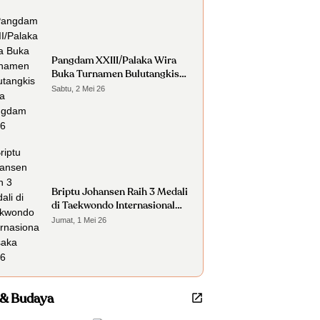
Pangdam XXIII/Palaka Wira
Buka Turnamen Bulutangkis
Piala Pangdam 2026
Sabtu, 2 Mei 26
Briptu Johansen Raih 3 Medali
di Taekwondo Internasional
Osaka 2026
Jumat, 1 Mei 26
 & Budaya