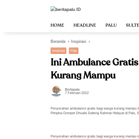
Langsung
ke
konten
HOME
HEADLINE
PALU
SULT
Beranda
Inspirasi
Inspirasi
Palu
Ini Ambulance Gratis
Kurang Mampu
Beritapalu
7 Februari 2022
Penyerahan ambulance gratis bagi warga kurang mampu d
Pimpina Dompet Dhuafa Sulteng Rahmat Hidayat di Palu, Se
Penyerahan ambulance gratis bagi warga kurang mampu d