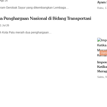
 Agu 26
Ayam 
ogram Gerobak Sayur yang dikembangkan Lembaga…
Rabu, 1
ua Penghargaan Nasional di Bidang Transportasi
1 Jul 26
h Kota Palu meraih dua penghargaan…
Opini
Impos
Ketika
Merag
Kemam
Sabtu, 9