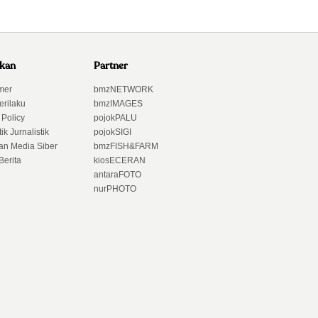
akan
Partner
mer
bmzNETWORK
erilaku
bmzIMAGES
 Policy
pojokPALU
ik Jurnalistik
pojokSIGI
n Media Siber
bmzFISH&FARM
Berita
kiosECERAN
antaraFOTO
nurPHOTO