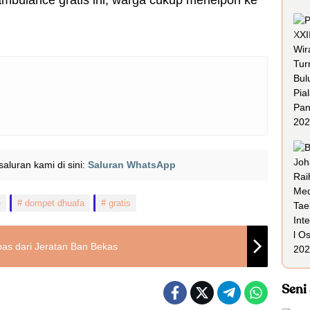
mbulance gratis ini, warga cukup menelpon ke
i saluran kami di sini:
Saluran WhatsApp
e
dompet dhuafa
gratis
bas dari Jeratan Ban Bekas
Seni