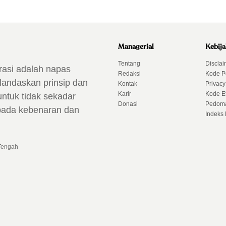
Managerial
Kebij
Tentang
Disclai
rasi adalah napas
Redaksi
Kode P
landaskan prinsip dan
Kontak
Privacy
Karir
Kode Et
untuk tidak sekadar
Donasi
Pedoma
 pada kebenaran dan
Indeks 
 Tengah