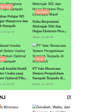
ingkungan
Donggala
uhan Pelajar SD
ajar Mangrove dan
Suhu Berpotensi
ah Sampah
Melonjak 30C dan
Hujan Ekstrem Picu
u, 13 Jun 26
Likuefaksi Masif
Sabtu, 13 Jun 26
snis
Bisnis
ali Imelda Sentil
PT Vale Showcase
tor Usaha yang
Sistem Pengelolaan
um Optimal Pilah
Sampah Terpadu di
mpah
Invirotech
s, 11 Jun 26
Kamis, 11 Jun 26
.N.I