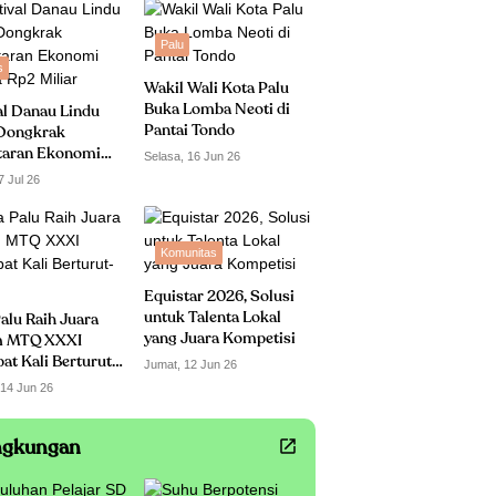
Palu
s
Wakil Wali Kota Palu
Buka Lomba Neoti di
al Danau Lindu
Pantai Tondo
Dongkrak
taran Ekonomi
Selasa, 16 Jun 26
 Rp2 Miliar
7 Jul 26
Komunitas
Equistar 2026, Solusi
untuk Talenta Lokal
alu Raih Juara
yang Juara Kompetisi
 MTQ XXXI
t Kali Berturut-
Jumat, 12 Jun 26
 14 Jun 26
ngkungan