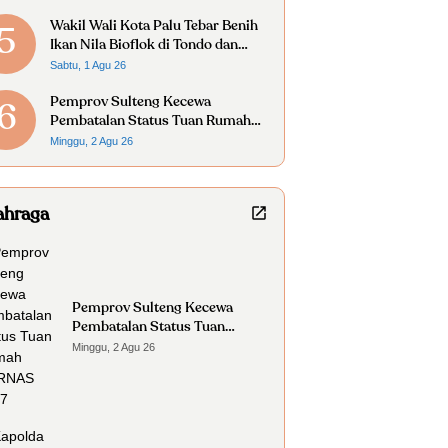
Wakil Wali Kota Palu Tebar Benih
5
Ikan Nila Bioflok di Tondo dan
Kabonena
Sabtu, 1 Agu 26
Pemprov Sulteng Kecewa
6
Pembatalan Status Tuan Rumah
FORNAS 2027
Minggu, 2 Agu 26
ahraga
Pemprov Sulteng Kecewa
Pembatalan Status Tuan
Rumah FORNAS 2027
Minggu, 2 Agu 26