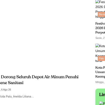
Bisni
Festiv
2026 
Perpu
hingga
Senin, 2
Palu
Kota P
Umum
 Dorong Seluruh Depot Air Minum Penuhi
Keempa
turut
Minggu,
ene Sanitasi
, 6 Agu 26
Li
Kota Palu, Imelda Liliana…