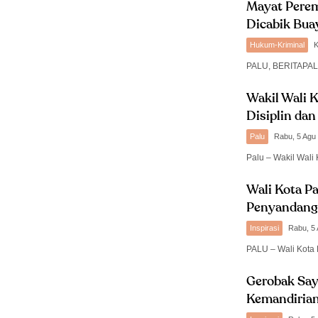
Mayat Perem
Dicabik Bua
Hukum-Kriminal
K
PALU, BERITAPAL
Wakil Wali K
Disiplin da
Palu
Rabu, 5 Agu
Palu – Wakil Wali 
Wali Kota P
Penyandang 
Inspirasi
Rabu, 5
PALU – Wali Kota
Gerobak Say
Kemandirian