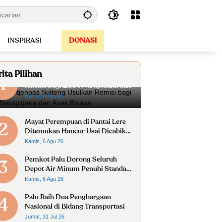
INSPIRASI
DONASI
ita Pilihan
Kanwil Ditjenpas Sulteng Usulkan
1
Remisi bagi 2.534 Narapidana dan
Anak Binaan
Kamis, 6 Agu 26
Mayat Perempuan di Pantai Lere
2
Ditemukan Hancur Usai Dicabik
Buaya
Kamis, 6 Agu 26
Pemkot Palu Dorong Seluruh
3
Depot Air Minum Penuhi Standar
Higiene Sanitasi
Kamis, 6 Agu 26
Palu Raih Dua Penghargaan
4
Nasional di Bidang Transportasi
Jumat, 31 Jul 26