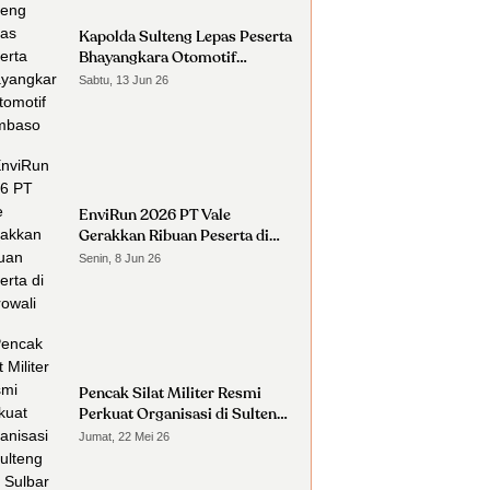
Kapolda Sulteng Lepas Peserta
Bhayangkara Otomotif
Nambaso
Sabtu, 13 Jun 26
EnviRun 2026 PT Vale
Gerakkan Ribuan Peserta di
Morowali
Senin, 8 Jun 26
Pencak Silat Militer Resmi
Perkuat Organisasi di Sulteng
dan Sulbar
Jumat, 22 Mei 26