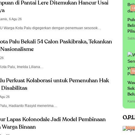
puan di Pantai Lere Ditemukan Hancur Usai
L
ya
amis, 6 Agu 26
Pul
Bel
U Warga Kota Palu digegerkan dengan penemuan sesosok…
Pil
Sabt
ota Palu Bekali 54 Calon Paskibraka, Tekankan
n Nasionalisme
 26
Kota Palu, Imelda Liliana…
Bi
alu Perkuat Kolaborasi untuk Pemenuhan Hak
Waw
Disabilitas
Sek
Bel
 Agu 26
Sa
Kami
 Palu, Hadianto Rasyid menerima…
O.P.I
ur Lapas Kolonodale Jadi Model Pembinaan
Opini
 Warga Binaan