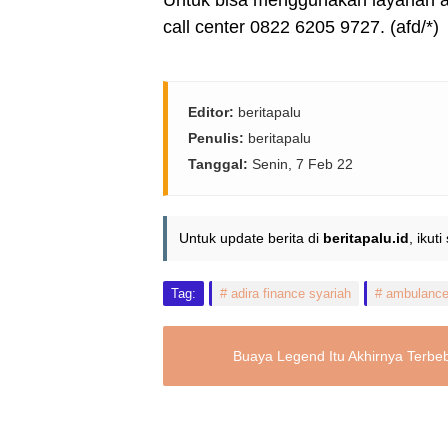
Untuk bisa menggunakan layanan a
call center 0822 6205 9727. (afd/*)
Editor:
beritapalu
Penulis:
beritapalu
Tanggal:
Senin, 7 Feb 22
Untuk update berita di
beritapalu.id
, ikut
Tag:
adira finance syariah
ambulanc
Buaya Legend Itu Akhirnya Terbe