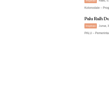
Inspirasi
Rabu, 5
Kolonodale – Pr
Palu Raih D
Inspirasi
Jumat, 3
PALU – Pemerinta