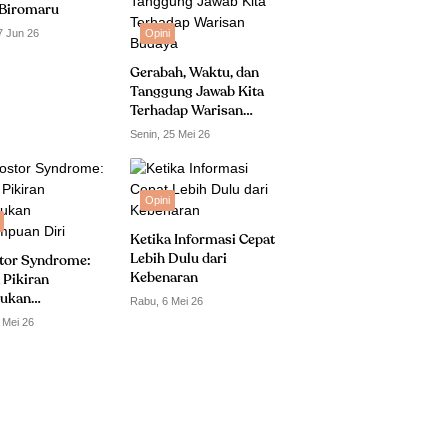
Biromaru
7 Jun 26
Opini
Gerabah, Waktu, dan
Tanggung Jawab Kita
Terhadap Warisan
Budaya
Senin, 25 Mei 26
Opini
Ketika Informasi Cepat
Lebih Dulu dari
tor Syndrome:
Kebenaran
 Pikiran
ukan
Rabu, 6 Mei 26
puan Diri
 Mei 26