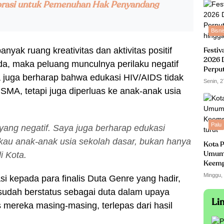
borasi untuk Pemenuhan Hak Penyandang
Bisni
nyak ruang kreativitas dan aktivitas positif
Festiv
2026 
da, maka peluang munculnya perilaku negatif
Perpu
a juga berharap bahwa edukasi HIV/AIDS tidak
hingga
Senin, 2
A, tetapi juga diperluas ke anak-anak usia
Palu
n yang negatif. Saya juga berharap edukasi
ngkau anak-anak usia sekolah dasar, bukan hanya
Kota P
 Kota.
Umum
Keempa
turut
Minggu,
i kepada para finalis Duta Genre yang hadir,
sudah berstatus sebagai duta dalam upaya
Li
mereka masing-masing, terlepas dari hasil