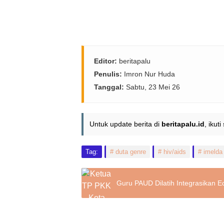
Editor:
beritapalu
Penulis:
Imron Nur Huda
Tanggal:
Sabtu, 23 Mei 26
Untuk update berita di
beritapalu.id
, ikut
Tag:
duta genre
hiv/aids
imelda 
Guru PAUD Dilatih Integrasikan E