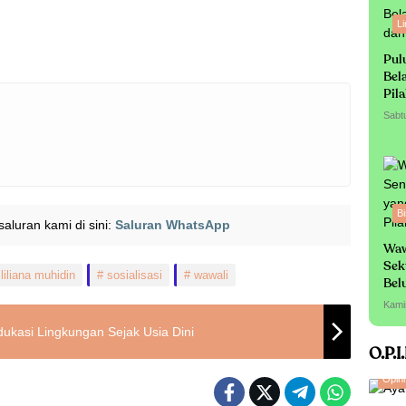
L
Pul
Bel
Pil
Sabt
Bi
i saluran kami di sini:
Saluran WhatsApp
Waw
Sek
liliana muhidin
sosialisasi
wawali
Bel
Sa
Kami
dukasi Lingkungan Sejak Usia Dini
O.P.I
Opini