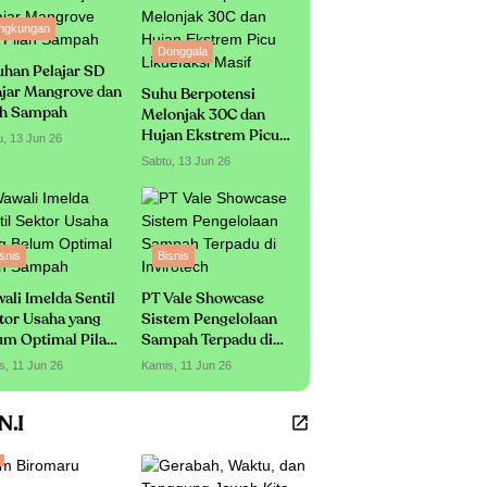
ingkungan
Donggala
uhan Pelajar SD
ajar Mangrove dan
Suhu Berpotensi
ah Sampah
Melonjak 30C dan
Hujan Ekstrem Picu
u, 13 Jun 26
Likuefaksi Masif
Sabtu, 13 Jun 26
snis
Bisnis
ali Imelda Sentil
PT Vale Showcase
tor Usaha yang
Sistem Pengelolaan
um Optimal Pilah
Sampah Terpadu di
mpah
Invirotech
s, 11 Jun 26
Kamis, 11 Jun 26
.N.I