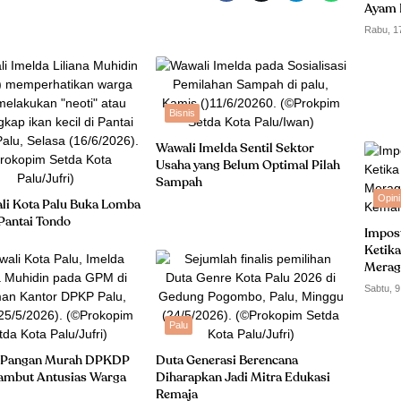
Ayam 
Rabu, 1
Bisnis
Wawali Imelda Sentil Sektor
Usaha yang Belum Optimal Pilah
Sampah
Opini
li Kota Palu Buka Lomba
 Pantai Tondo
Impos
Ketika
Merag
Kemam
Sabtu, 9
Palu
 Pangan Murah DPKDP
Duta Generasi Berencana
sambut Antusias Warga
Diharapkan Jadi Mitra Edukasi
Remaja