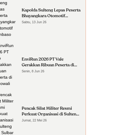
Kapolda Sulteng Lepas Peserta
Bhayangkara Otomotif
Nambaso
Sabtu, 13 Jun 26
EnviRun 2026 PT Vale
Gerakkan Ribuan Peserta di
Morowali
Senin, 8 Jun 26
Pencak Silat Militer Resmi
Perkuat Organisasi di Sulteng
dan Sulbar
Jumat, 22 Mei 26