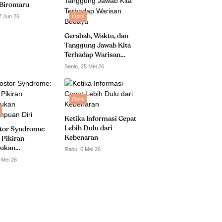
Biromaru
7 Jun 26
Opini
Gerabah, Waktu, dan
Tanggung Jawab Kita
Terhadap Warisan
Budaya
Senin, 25 Mei 26
Opini
Ketika Informasi Cepat
Lebih Dulu dari
tor Syndrome:
Kebenaran
 Pikiran
ukan
Rabu, 6 Mei 26
puan Diri
 Mei 26