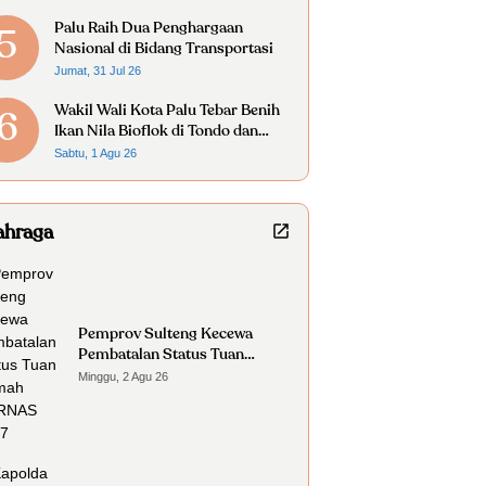
Palu Raih Dua Penghargaan
5
Nasional di Bidang Transportasi
Jumat, 31 Jul 26
Wakil Wali Kota Palu Tebar Benih
6
Ikan Nila Bioflok di Tondo dan
Kabonena
Sabtu, 1 Agu 26
ahraga
Pemprov Sulteng Kecewa
Pembatalan Status Tuan
Rumah FORNAS 2027
Minggu, 2 Agu 26