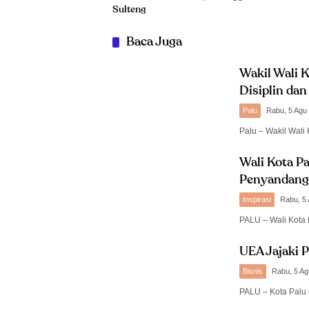
Sulteng
Baca Juga
Wakil Wali K
Disiplin da
Palu
Rabu, 5 Agu
Palu – Wakil Wali 
Wali Kota P
Penyandang 
Inspirasi
Rabu, 5
PALU – Wali Kota
UEA Jajaki P
Bisnis
Rabu, 5 Ag
PALU – Kota Palu 