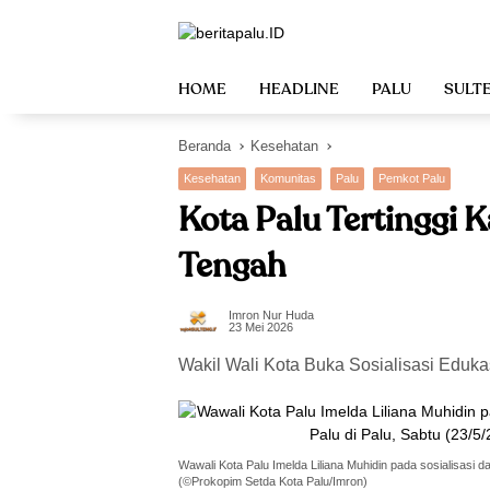
Langsung
ke
konten
HOME
HEADLINE
PALU
SULT
Beranda
Kesehatan
Kesehatan
Komunitas
Palu
Pemkot Palu
Kota Palu Tertinggi K
Tengah
Imron Nur Huda
23 Mei 2026
Wakil Wali Kota Buka Sosialisasi Eduk
Wawali Kota Palu Imelda Liliana Muhidin pada sosialisasi d
(©Prokopim Setda Kota Palu/Imron)