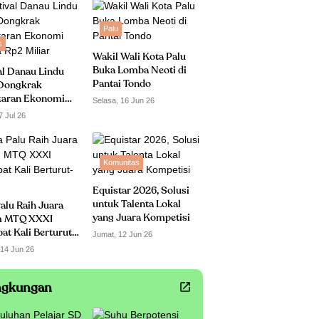
Palu
s
Wakil Wali Kota Palu
Buka Lomba Neoti di
al Danau Lindu
Pantai Tondo
Dongkrak
taran Ekonomi
Selasa, 16 Jun 26
 Rp2 Miliar
7 Jul 26
Komunitas
Equistar 2026, Solusi
untuk Talenta Lokal
alu Raih Juara
yang Juara Kompetisi
 MTQ XXXI
t Kali Berturut-
Jumat, 12 Jun 26
 14 Jun 26
ngkungan