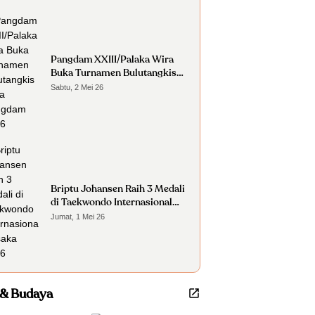
Pangdam XXIII/Palaka Wira
Buka Turnamen Bulutangkis
Piala Pangdam 2026
Sabtu, 2 Mei 26
Briptu Johansen Raih 3 Medali
di Taekwondo Internasional
Osaka 2026
Jumat, 1 Mei 26
 & Budaya