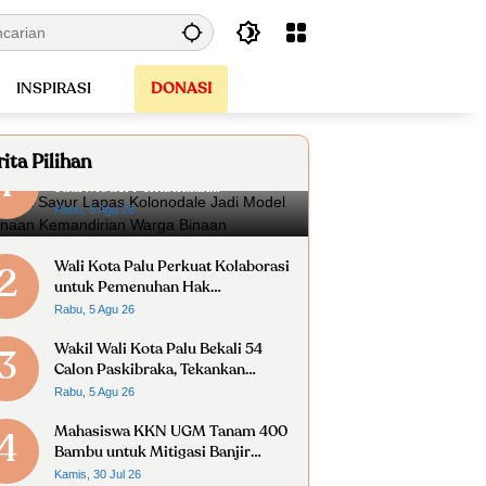
INSPIRASI
DONASI
ita Pilihan
Gerobak Sayur Lapas Kolonodale
1
Jadi Model Pembinaan
Kemandirian Warga Binaan
Rabu, 5 Agu 26
Wali Kota Palu Perkuat Kolaborasi
2
untuk Pemenuhan Hak
Penyandang Disabilitas
Rabu, 5 Agu 26
Wakil Wali Kota Palu Bekali 54
3
Calon Paskibraka, Tekankan
Disiplin dan Nasionalisme
Rabu, 5 Agu 26
Mahasiswa KKN UGM Tanam 400
4
Bambu untuk Mitigasi Banjir
Berbasis Ekologi di Desa Limboro
Kamis, 30 Jul 26