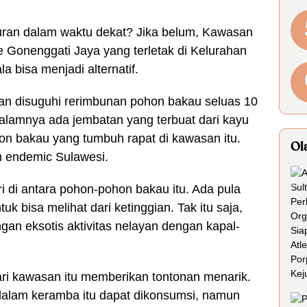
uran dalam waktu dekat? Jika belum, Kawasan
Gonenggati Jaya yang terletak di Kelurahan
 bisa menjadi alternatif.
kan disuguhi rerimbunan pohon bakau seluas 10
dalamnya ada jembatan yang terbuat dari kayu
on bakau yang tumbuh rapat di kawasan itu.
Ol
ah endemic Sulawesi.
 di antara pohon-pohon bakau itu. Ada pula
uk bisa melihat dari ketinggian. Tak itu saja,
an eksotis aktivitas nelayan dengan kapal-
ari kawasan itu memberikan tontonan menarik.
 dalam keramba itu dapat dikonsumsi, namun