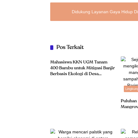
Didukung Layanan Gaya Hidup Dig
Pos Terkait
Donggala
Mahasiswa KKN UGM Tanam
400 Bambu untuk Mitigasi Banjir
Berbasis Ekologi di Desa
Limboro
Lingkun
Puluhan 
Mangrov