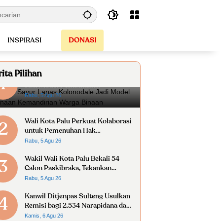
INSPIRASI
DONASI
ita Pilihan
Gerobak Sayur Lapas Kolonodale
1
Jadi Model Pembinaan
Kemandirian Warga Binaan
Rabu, 5 Agu 26
Wali Kota Palu Perkuat Kolaborasi
2
untuk Pemenuhan Hak
Penyandang Disabilitas
Rabu, 5 Agu 26
Wakil Wali Kota Palu Bekali 54
3
Calon Paskibraka, Tekankan
Disiplin dan Nasionalisme
Rabu, 5 Agu 26
Kanwil Ditjenpas Sulteng Usulkan
4
Remisi bagi 2.534 Narapidana dan
Anak Binaan
Kamis, 6 Agu 26