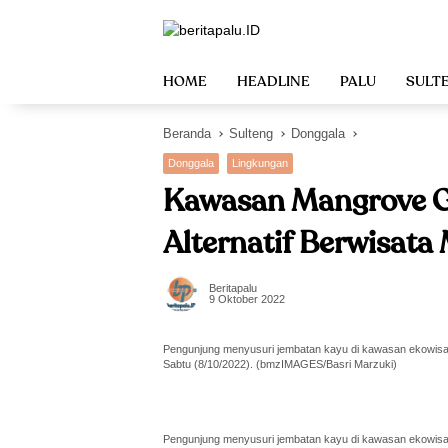
Langsung
ke
konten
HOME
HEADLINE
PALU
SULT
Beranda
Sulteng
Donggala
Donggala
Lingkungan
Kawasan Mangrove G
Alternatif Berwisata
Beritapalu
9 Oktober 2022
Pengunjung menyusuri jembatan kayu di kawasan ekowisa
Sabtu (8/10/2022). (bmzIMAGES/Basri Marzuki)
Pengunjung menyusuri jembatan kayu di kawasan ekowisa