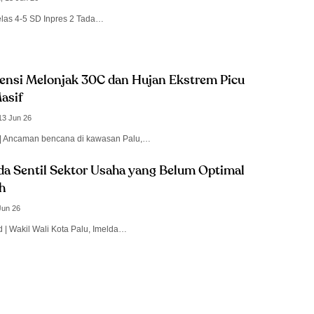
elas 4-5 SD Inpres 2 Tada…
ensi Melonjak 30C dan Hujan Ekstrem Picu
asif
13 Jun 26
id | Ancaman bencana di kawasan Palu,…
da Sentil Sektor Usaha yang Belum Optimal
h
Jun 26
d | Wakil Wali Kota Palu, Imelda…