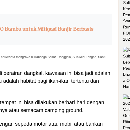
Bambu untuk Mitigasi Banjir Berbasis
 eduwisata mangrove di Kabonga Besar, Donggala, Sulawesi Tengah, Sabtu
 perairan dangkal, kawasan ini bisa jadi adalah
dalah habitat bagi ikan-ikan tertentu dan
i tempat ini bisa dilakukan berhari-hari dengan
nya atau semacam camping ground.
engan sepeda motor atau mobil atau bahkan