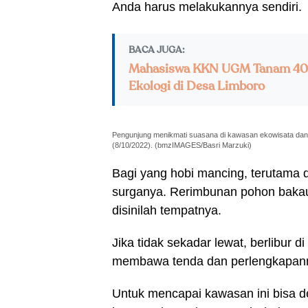
Anda harus melakukannya sendiri.
BACA JUGA:
Mahasiswa KKN UGM Tanam 400 
Ekologi di Desa Limboro
Pengunjung menikmati suasana di kawasan ekowisata dan
(8/10/2022). (bmzIMAGES/Basri Marzuki)
Bagi yang hobi mancing, terutama di
surganya. Rerimbunan pohon bakau a
disinilah tempatnya.
Jika tidak sekadar lewat, berlibur d
membawa tenda dan perlengkapan
Untuk mencapai kawasan ini bisa d