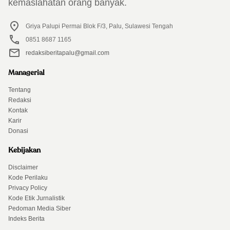
kemaslahatan orang banyak.
Griya Palupi Permai Blok F/3, Palu, Sulawesi Tengah
0851 8687 1165
redaksiberitapalu@gmail.com
Managerial
Tentang
Redaksi
Kontak
Karir
Donasi
Kebijakan
Disclaimer
Kode Perilaku
Privacy Policy
Kode Etik Jurnalistik
Pedoman Media Siber
Indeks Berita