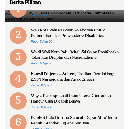
Berita Pilihan
Gerobak Sayur Lapas Kolonodale Jadi Model
1
Pembinaan Kemandirian Warga Binaan
Rabu, 5 Agu 26
Wali Kota Palu Perkuat Kolaborasi untuk
2
Pemenuhan Hak Penyandang Disabilitas
Rabu, 5 Agu 26
Wakil Wali Kota Palu Bekali 54 Calon Paskibraka,
3
Tekankan Disiplin dan Nasionalisme
Rabu, 5 Agu 26
Kanwil Ditjenpas Sulteng Usulkan Remisi bagi
4
2.534 Narapidana dan Anak Binaan
Kamis, 6 Agu 26
Mayat Perempuan di Pantai Lere Ditemukan
5
Hancur Usai Dicabik Buaya
Kamis, 6 Agu 26
Pemkot Palu Dorong Seluruh Depot Air Minum
6
Penuhi Standar Higiene Sanitasi