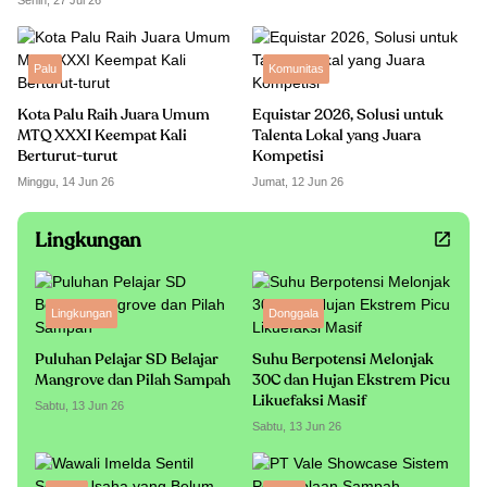
Senin, 27 Jul 26
Palu
Komunitas
Kota Palu Raih Juara Umum
Equistar 2026, Solusi untuk
MTQ XXXI Keempat Kali
Talenta Lokal yang Juara
Berturut-turut
Kompetisi
Minggu, 14 Jun 26
Jumat, 12 Jun 26
Lingkungan
Lingkungan
Donggala
Puluhan Pelajar SD Belajar
Suhu Berpotensi Melonjak
Mangrove dan Pilah Sampah
30C dan Hujan Ekstrem Picu
Likuefaksi Masif
Sabtu, 13 Jun 26
Sabtu, 13 Jun 26