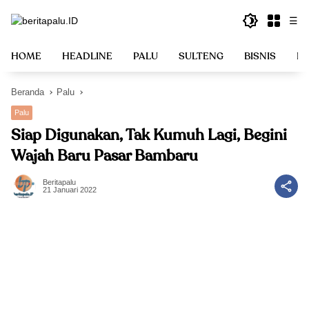
Langsung
☰
ke
konten
HOME
HEADLINE
PALU
SULTENG
BISNIS
PO
Beranda
Palu
Palu
Siap Digunakan, Tak Kumuh Lagi, Begini
Wajah Baru Pasar Bambaru
Beritapalu
21 Januari 2022